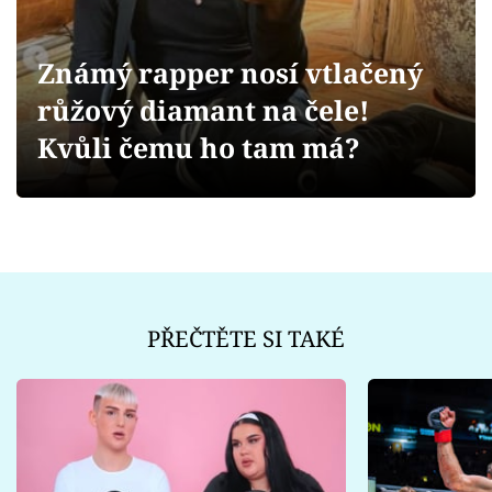
Sex a vztahy
Videa
Známý rapper nosí vtlačený
růžový diamant na čele!
Sledujte prima+
Kvůli čemu ho tam má?
Přihlášení
Sledujte nás
PŘEČTĚTE SI TAKÉ