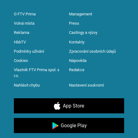
O FTV Prima
Management
Volná místa
Press
Reklama
Castingy a výzvy
HbbTV
Kontakty
Podmínky užívání
Zpracování osobních údajů
Cookies
Nápověda
Vlastník FTV Prima spol. s
Redakce
r.o.
Nahlásit chybu
Nastavení soukromí
App Store
Google Play