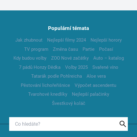
Populární témata
Jak zhubnout
Nejlepší filmy 2024
Nejlepší horory
TV program
Změna času
Partie
Počasí
Kdy budou volby
ZOO Nové začátky
Auto – katalog
7 pádů Honzy Dědka
Volby 2025
Svařené víno
Tatarák podle Pohlreicha
Aloe vera
Pěstování lichořeřišnice
Výpočet ascendentu
Tvarohové knedlíky
Nejlepší palačinky
Švestkový koláč