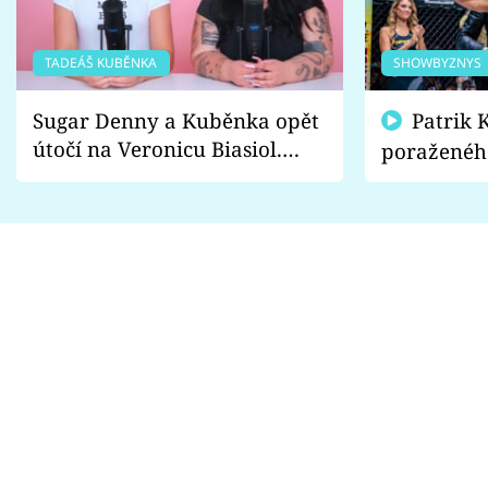
TADEÁŠ KUBĚNKA
SHOWBYZNYS
Sugar Denny a Kuběnka opět
Patrik Kincl se zastal
útočí na Veronicu Biasiol.
poraženéh
Proč je podle nich falešná a
fanoušci n
lže o své nevěře?