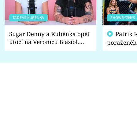
TADEÁŠ KUBĚNKA
SHOWBYZNYS
Sugar Denny a Kuběnka opět
Patrik Kincl se zastal
útočí na Veronicu Biasiol.
poraženéh
Proč je podle nich falešná a
fanoušci n
lže o své nevěře?