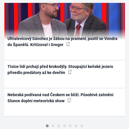
Ultralevicový Sánchez je žábou na prameni, pustil se Vondra
do Španělů. Kritizoval i Gregor
Tisíce lidí prchají před krokodýly. Stoupající keňské jezero
přivedlo predátory až ke dveřím
Nebeská podívaná nad Českem se blíží. Působivé zatmění
Slunce doplní meteorická show