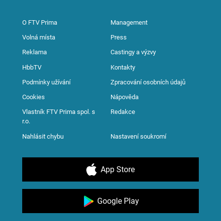
O FTV Prima
Management
Volná místa
Press
Reklama
Castingy a výzvy
HbbTV
Kontakty
Podmínky užívání
Zpracování osobních údajů
Cookies
Nápověda
Vlastník FTV Prima spol. s
Redakce
r.o.
Nahlásit chybu
Nastavení soukromí
App Store
Google Play