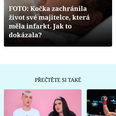
Sex a vztahy
FOTO: Kočka zachránila
Videa
život své majitelce, která
měla infarkt. Jak to
Sledujte prima+
dokázala?
Přihlášení
Sledujte nás
PŘEČTĚTE SI TAKÉ