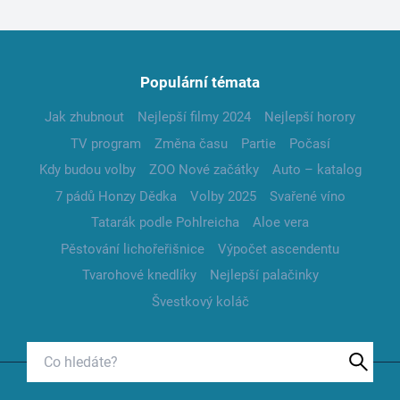
Populární témata
Jak zhubnout
Nejlepší filmy 2024
Nejlepší horory
TV program
Změna času
Partie
Počasí
Kdy budou volby
ZOO Nové začátky
Auto – katalog
7 pádů Honzy Dědka
Volby 2025
Svařené víno
Tatarák podle Pohlreicha
Aloe vera
Pěstování lichořeřišnice
Výpočet ascendentu
Tvarohové knedlíky
Nejlepší palačinky
Švestkový koláč