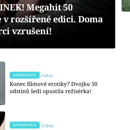
INEK! Megahit 50
e v rozšířené edici. Doma
orci vzrušení!
SHOWBYZNYS
Konec filmové erotiky? Dvojku 50
odstínů šedi opustila režisérka!
SHOWBYZNYS