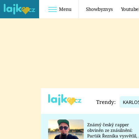
Menu
Showbyznys
Youtube
Youtuberky
Youtubeři
SHOPAHOLICADEL
FATTYPILLOW
ANNA ŠULC
FREESCOOT
SUGAR DENNY
ADAM KAJUMI
LADUŠKA
TADEÁŠ KUBĚNKA
DOMINIKA
DATEL
Trendy:
KARLO
MYSLIVCOVÁ
Známý český rapper
obviněn ze znásilnění:
Parťák Řezníka vysvětlil, 