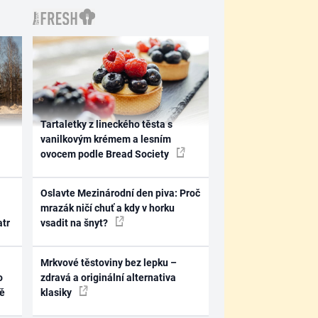
Tartaletky z lineckého těsta s
vanilkovým krémem a lesním
ovocem podle Bread Society
Oslavte Mezinárodní den piva: Proč
mrazák ničí chuť a kdy v horku
atr
vsadit na šnyt?
Mrkvové těstoviny bez lepku –
o
zdravá a originální alternativa
ně
klasiky