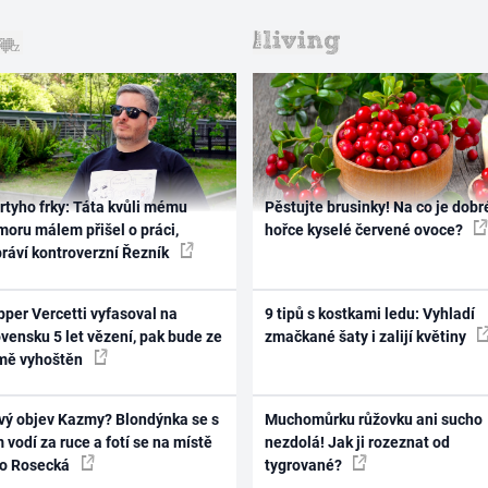
rtyho frky: Táta kvůli mému
Pěstujte brusinky! Na co je dobr
oru málem přišel o práci,
hořce kyselé červené ovoce?
práví kontroverzní Řezník
per Vercetti vyfasoval na
9 tipů s kostkami ledu: Vyhladí
vensku 5 let vězení, pak bude ze
zmačkané šaty i zalijí květiny
mě vyhoštěn
vý objev Kazmy? Blondýnka se s
Muchomůrku růžovku ani sucho
 vodí za ruce a fotí se na místě
nezdolá! Jak ji rozeznat od
ko Rosecká
tygrované?