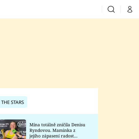
Vyhledávání
Můj 
Prima+
CNN Prima News
Prima Fresh
Prima Living
Prima Zoom
 THE STARS
Prima Lajk
Mína totálně zničila Denisu
Ryndovou. Maminka z
Sledujte nás
jejího zápasení radost