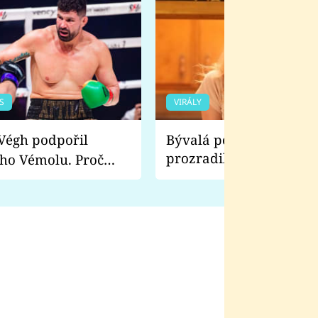
S
VIRÁLY
Bývalá pornoherečka
prozradila, co ji šokova
ho Vémolu. Proč
natáčení Euforie. Vážně
ji zápasit s ním než
bylo drsnější než hanba
 Kinclem?
filmy?