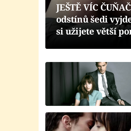
JEŠTĚ VÍC ČUŇAČ
odstínů šedi vyjd
si užijete větší p