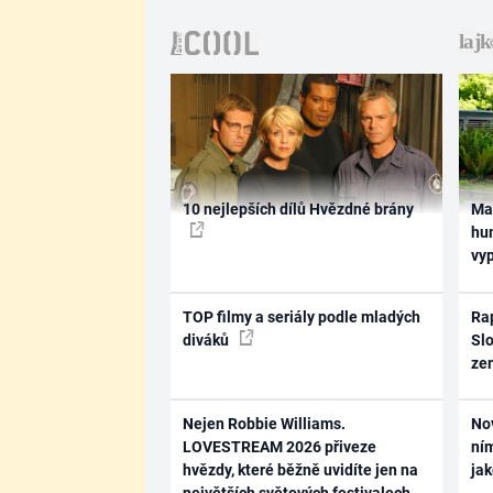
10 nejlepších dílů Hvězdné brány
Ma
hum
vy
TOP filmy a seriály podle mladých
Rap
diváků
Slo
ze
Nejen Robbie Williams.
No
LOVESTREAM 2026 přiveze
ním
hvězdy, které běžně uvidíte jen na
ja