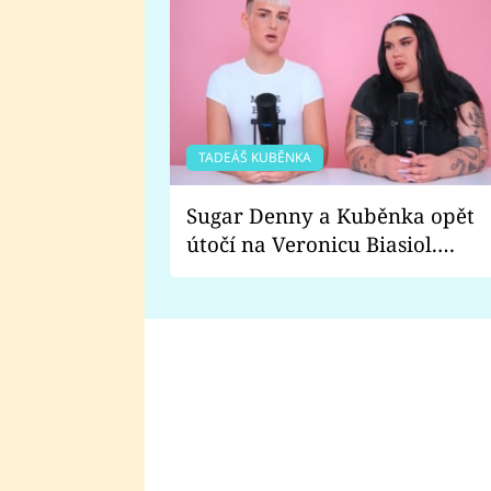
TADEÁŠ KUBĚNKA
Sugar Denny a Kuběnka opět
útočí na Veronicu Biasiol.
Proč je podle nich falešná a
lže o své nevěře?