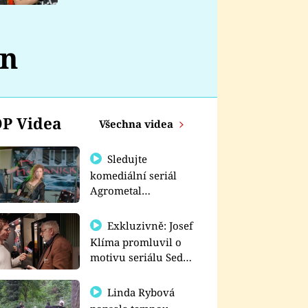
nemá
on
P Videa
Všechna videa
Sledujte
komediální seriál
Agrometal
exkluzivně na
prima+
Exkluzivně: Josef
Klíma promluvil o
motivu seriálu Sedm
schodů k moci
Linda Rybová