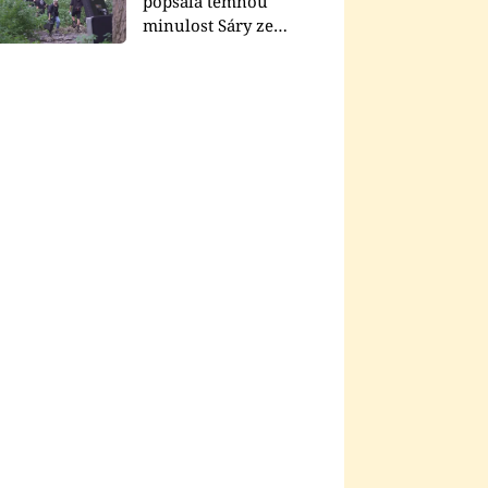
popsala temnou
minulost Sáry ze
seriálu Zákony vlka