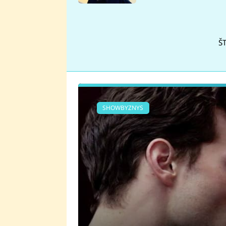
se v Plzni stalo
ŠT
SHOWBYZNYS