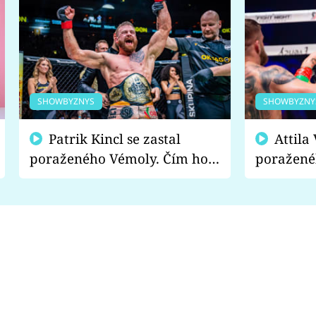
SHOWBYZNYS
SHOWBYZNY
Patrik Kincl se zastal
Attila Végh podpořil
poraženého Vémoly. Čím ho
poražené
fanoušci naštvali?
chce radě
s vítězem