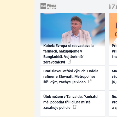
Kubek: Evropa si zdevastovala
Pri
farmacii, nakupujeme v
Pri
Bangladéši. Vojtěch ničí
i n
zdravotnictví
Bratislavou otřásl výbuch: Hořela
Ma
rafinerie Slovnaft. Metropolí se
vž
šířil dým, zachycuje video
já,
Útok nožem v Tanvaldu: Pachatel
Ro
měl pobodat tři lidi, na místě
Pr
zasahuje policie
a 