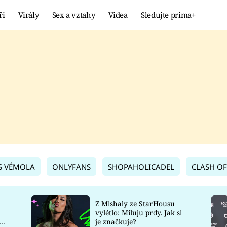
ři
Virály
Sex a vztahy
Videa
Sledujte prima+
Showbyznys
Extrém
VIRÁLY
KURIOZITY
VIDEA
KVÍZY
S VÉMOLA
ONLYFANS
SHOPAHOLICADEL
CLASH OF
Z Mishaly ze StarHousu
vylétlo: Miluju prdy. Jak si
co
je značkuje?