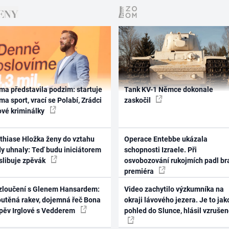
ma představila podzim: startuje
Tank KV-1 Němce dokonale
ma sport, vrací se Polabí, Zrádci
zaskočil
ové kriminálky
thiase Hložka ženy do vztahu
Operace Entebbe ukázala
dy uhnaly: Teď budu iniciátorem
schopnosti Izraele. Při
 slibuje zpěvák
osvobozování rukojmích padl br
premiéra
zloučení s Glenem Hansardem:
Video zachytilo výzkumníka na
outěná rakev, dojemná řeč Bona
okraji lávového jezera. Je to jak
zpěv Irglové s Vedderem
pohled do Slunce, hlásil vzruše