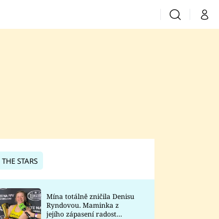
Vyhledávání
Můj 
Prima+
CNN Prima News
Prima Fresh
Prima Living
Prima Zoom
 THE STARS
Prima Lajk
Mína totálně zničila Denisu
Ryndovou. Maminka z
Sledujte nás
jejího zápasení radost