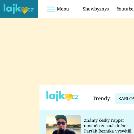
Menu
Showbyznys
Youtube
Youtuberky
Youtubeři
SHOPAHOLICADEL
FATTYPILLOW
ANNA ŠULC
FREESCOOT
SUGAR DENNY
ADAM KAJUMI
LADUŠKA
TADEÁŠ KUBĚNKA
DOMINIKA
DATEL
Trendy:
KARLO
MYSLIVCOVÁ
Známý český rapper
obviněn ze znásilnění:
Parťák Řezníka vysvětlil, 