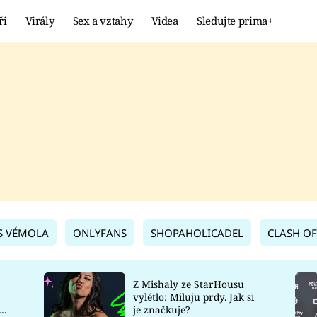
ři
Virály
Sex a vztahy
Videa
Sledujte prima+
Showbyznys
Extrém
VIRÁLY
KURIOZITY
VIDEA
KVÍZY
S VÉMOLA
ONLYFANS
SHOPAHOLICADEL
CLASH OF
Z Mishaly ze StarHousu
vylétlo: Miluju prdy. Jak si
co
je značkuje?