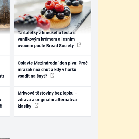
Tartaletky z lineckého těsta s
vanilkovým krémem a lesním
ovocem podle Bread Society
Oslavte Mezinárodní den piva: Proč
mrazák ničí chuť a kdy v horku
atr
vsadit na šnyt?
Mrkvové těstoviny bez lepku –
o
zdravá a originální alternativa
ně
klasiky