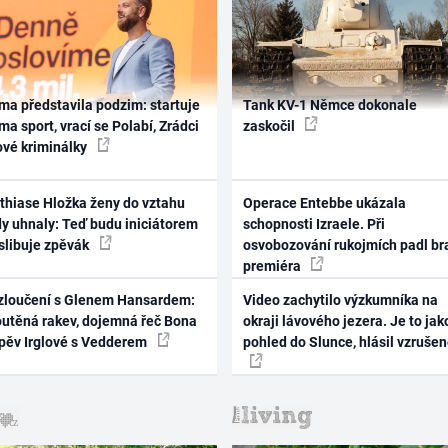
ma představila podzim: startuje
Tank KV-1 Němce dokonale
ma sport, vrací se Polabí, Zrádci
zaskočil
ové kriminálky
thiase Hložka ženy do vztahu
Operace Entebbe ukázala
dy uhnaly: Teď budu iniciátorem
schopnosti Izraele. Při
 slibuje zpěvák
osvobozování rukojmích padl br
premiéra
zloučení s Glenem Hansardem:
Video zachytilo výzkumníka na
outěná rakev, dojemná řeč Bona
okraji lávového jezera. Je to jak
zpěv Irglové s Vedderem
pohled do Slunce, hlásil vzruše