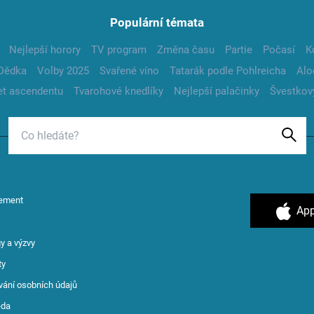
Populární témata
Nejlepší horory
TV program
Změna času
Partie
Počasí
K
Dědka
Volby 2025
Svařené víno
Tatarák podle Pohlreicha
Alo
t ascendentu
Tvarohové knedlíky
Nejlepší palačinky
Švestkov
ement
App
y a výzvy
ty
vání osobních údajů
ěda