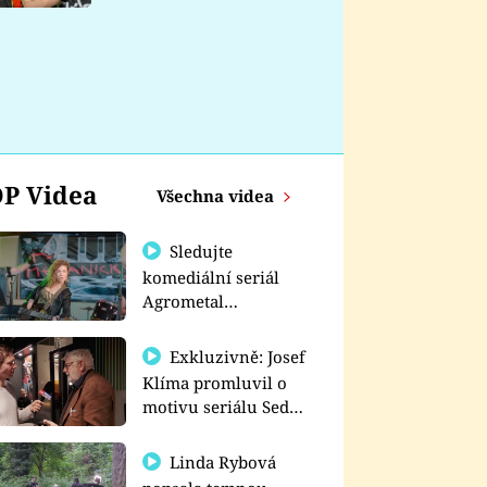
nemá
P Videa
Všechna videa
Sledujte
komediální seriál
Agrometal
exkluzivně na
prima+
Exkluzivně: Josef
Klíma promluvil o
motivu seriálu Sedm
schodů k moci
Linda Rybová