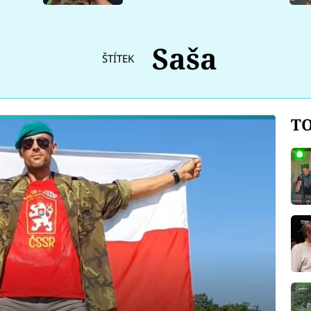
Saša
ŠTÍTEK
TO