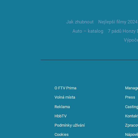
Jak zhubnout
Nejlepší filmy 2024
Auto – katalog
7 pádů Honzy 
Výpoče
O FTV Prima
Manag
Volná místa
Press
Reklama
Casting
HbbTV
Kontak
Podmínky užívání
Zpraco
Cookies
Nápov