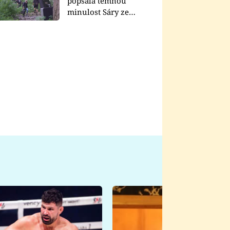
popsala temnou
minulost Sáry ze
seriálu Zákony vlka