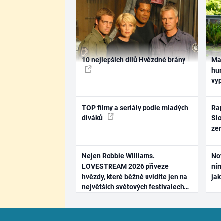
10 nejlepších dílů Hvězdné brány
Ma
hum
vy
TOP filmy a seriály podle mladých
Rap
diváků
Slo
ze
Nejen Robbie Williams.
No
LOVESTREAM 2026 přiveze
ním
hvězdy, které běžně uvidíte jen na
ja
největších světových festivalech