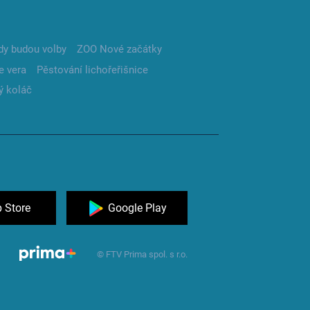
dy budou volby
ZOO Nové začátky
e vera
Pěstování lichořeřišnice
ý koláč
 Store
Google Play
© FTV Prima spol. s r.o.