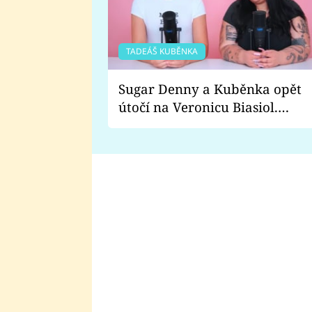
TADEÁŠ KUBĚNKA
Sugar Denny a Kuběnka opět
útočí na Veronicu Biasiol.
Proč je podle nich falešná a
lže o své nevěře?