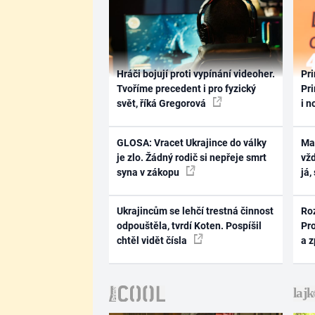
Hráči bojují proti vypínání videoher.
Pri
Tvoříme precedent i pro fyzický
Pri
svět, říká Gregorová
i n
GLOSA: Vracet Ukrajince do války
Ma
je zlo. Žádný rodič si nepřeje smrt
vž
syna v zákopu
já,
Ukrajincům se lehčí trestná činnost
Ro
odpouštěla, tvrdí Koten. Pospíšil
Pr
chtěl vidět čísla
a 