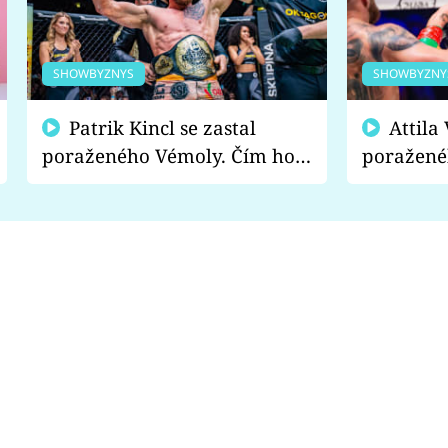
SHOWBYZNYS
SHOWBYZNY
Patrik Kincl se zastal
Attila Végh podpořil
poraženého Vémoly. Čím ho
poražené
fanoušci naštvali?
chce radě
s vítězem