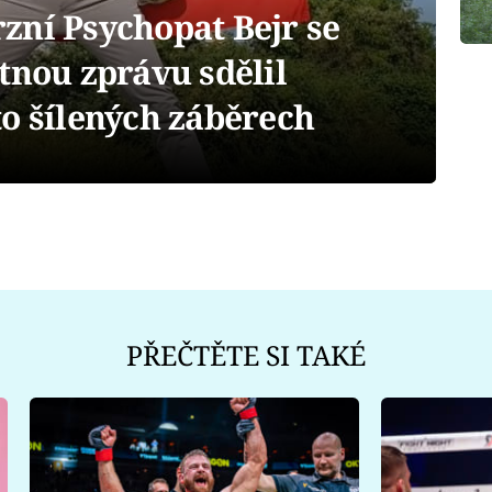
zní Psychopat Bejr se
tnou zprávu sdělil
o šílených záběrech
PŘEČTĚTE SI TAKÉ