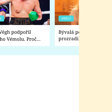
S
VIRÁLY
Bývalá pornoherečka
prozradila, co ji šokova
ho Vémolu. Proč
natáčení Euforie. Vážně
ji zápasit s ním než
bylo drsnější než hanba
 Kinclem?
filmy?