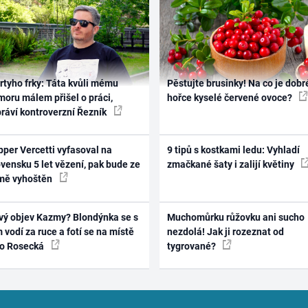
rtyho frky: Táta kvůli mému
Pěstujte brusinky! Na co je dobr
oru málem přišel o práci,
hořce kyselé červené ovoce?
práví kontroverzní Řezník
per Vercetti vyfasoval na
9 tipů s kostkami ledu: Vyhladí
vensku 5 let vězení, pak bude ze
zmačkané šaty i zalijí květiny
mě vyhoštěn
vý objev Kazmy? Blondýnka se s
Muchomůrku růžovku ani sucho
 vodí za ruce a fotí se na místě
nezdolá! Jak ji rozeznat od
ko Rosecká
tygrované?