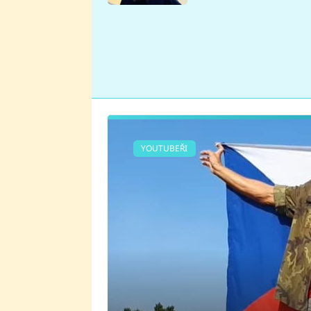
se v Plzni stalo
YOUTUBEŘI