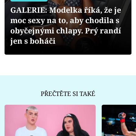
Sex a vztahy
GALERIE: Modelka říká, že je
Videa
moc sexy na to, aby chodila s
obyčejnými chlapy. Prý randí
Sledujte prima+
jen s boháči
Přihlášení
Sledujte nás
PŘEČTĚTE SI TAKÉ