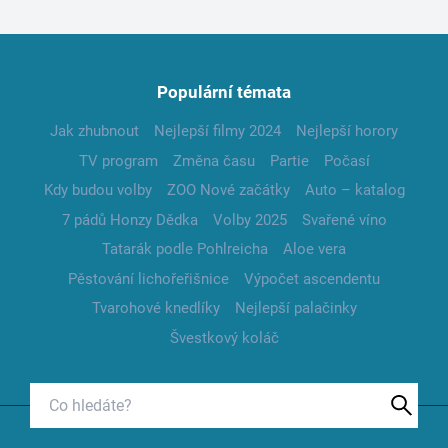
Populární témata
Jak zhubnout
Nejlepší filmy 2024
Nejlepší horory
TV program
Změna času
Partie
Počasí
Kdy budou volby
ZOO Nové začátky
Auto – katalog
7 pádů Honzy Dědka
Volby 2025
Svařené víno
Tatarák podle Pohlreicha
Aloe vera
Pěstování lichořeřišnice
Výpočet ascendentu
Tvarohové knedlíky
Nejlepší palačinky
Švestkový koláč