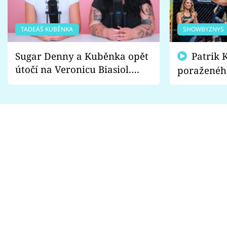
TADEÁŠ KUBĚNKA
SHOWBYZNYS
Sugar Denny a Kuběnka opět
Patrik Kincl se zastal
útočí na Veronicu Biasiol.
poraženéh
Proč je podle nich falešná a
fanoušci n
lže o své nevěře?