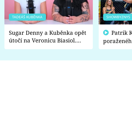
TADEÁŠ KUBĚNKA
SHOWBYZNYS
Sugar Denny a Kuběnka opět
Patrik Kincl se zastal
útočí na Veronicu Biasiol.
poraženéh
Proč je podle nich falešná a
fanoušci n
lže o své nevěře?