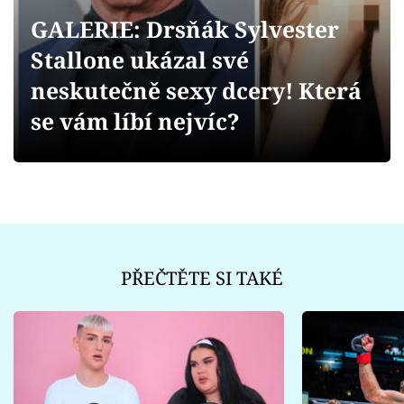
Sex a vztahy
GALERIE: Drsňák Sylvester
Videa
Stallone ukázal své
neskutečně sexy dcery! Která
Sledujte prima+
se vám líbí nejvíc?
Přihlášení
Sledujte nás
PŘEČTĚTE SI TAKÉ