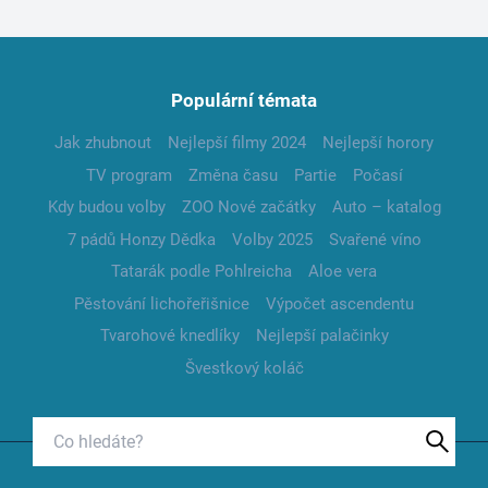
Populární témata
Jak zhubnout
Nejlepší filmy 2024
Nejlepší horory
TV program
Změna času
Partie
Počasí
Kdy budou volby
ZOO Nové začátky
Auto – katalog
7 pádů Honzy Dědka
Volby 2025
Svařené víno
Tatarák podle Pohlreicha
Aloe vera
Pěstování lichořeřišnice
Výpočet ascendentu
Tvarohové knedlíky
Nejlepší palačinky
Švestkový koláč