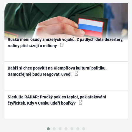
Rusko mění osudy zmizelých vojáků. Z padlých dělá dezertéry,
rodiny přicházejí o miliony
Babiš si chce posvítit na Klempířovu kulturní politiku.
Samozřejmě budu reagovat, uvedl
Sledujte RADAR: Prudký pokles teplot, pak atakování
čtyřicítek. Kdy v Česku udeří bouřky?