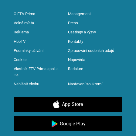
O FTV Prima
Management
Volná místa
Press
Reklama
Castingy a výzvy
HbbTV
Kontakty
Podmínky užívání
Zpracování osobních údajů
Cookies
Nápověda
Vlastník FTV Prima spol. s
Redakce
r.o.
Nahlásit chybu
Nastavení soukromí
App Store
Google Play