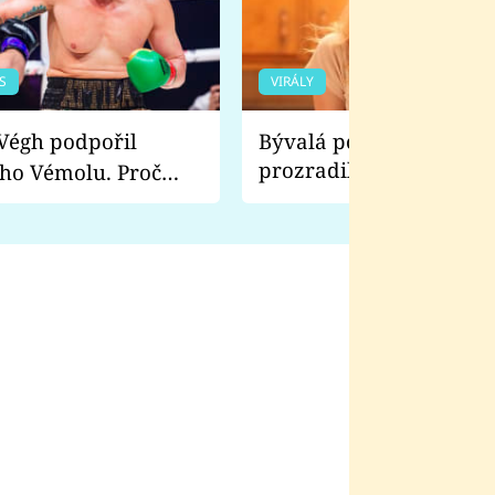
S
VIRÁLY
Bývalá pornoherečka
prozradila, co ji šokova
ho Vémolu. Proč
natáčení Euforie. Vážně
ji zápasit s ním než
bylo drsnější než hanba
 Kinclem?
filmy?