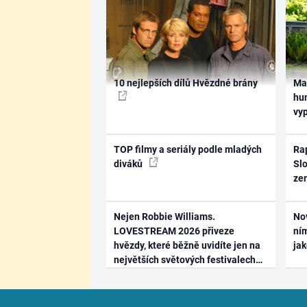
10 nejlepších dílů Hvězdné brány
Ma
hum
vy
TOP filmy a seriály podle mladých
Rap
diváků
Slo
ze
Nejen Robbie Williams.
No
LOVESTREAM 2026 přiveze
ním
hvězdy, které běžně uvidíte jen na
ja
největších světových festivalech