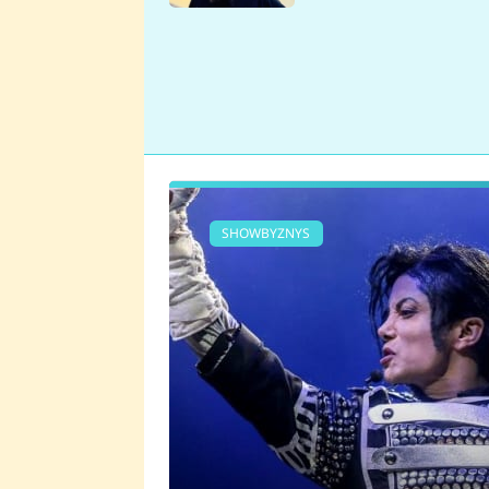
se v Plzni stalo
SHOWBYZNYS