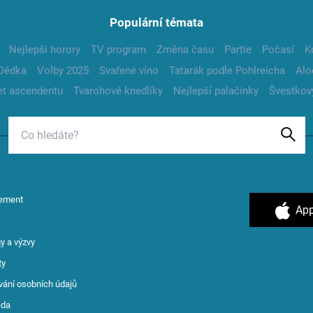
Populární témata
Nejlepší horory
TV program
Změna času
Partie
Počasí
K
Dědka
Volby 2025
Svařené víno
Tatarák podle Pohlreicha
Alo
t ascendentu
Tvarohové knedlíky
Nejlepší palačinky
Švestkov
ement
App
y a výzvy
ty
vání osobních údajů
ěda