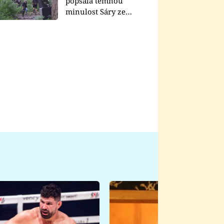
popsala temnou
minulost Sáry ze
seriálu Zákony vlka