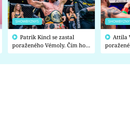
SHOWBYZNYS
SHOWBYZNY
Patrik Kincl se zastal
Attila Végh podpořil
poraženého Vémoly. Čím ho
poražené
fanoušci naštvali?
chce radě
s vítězem