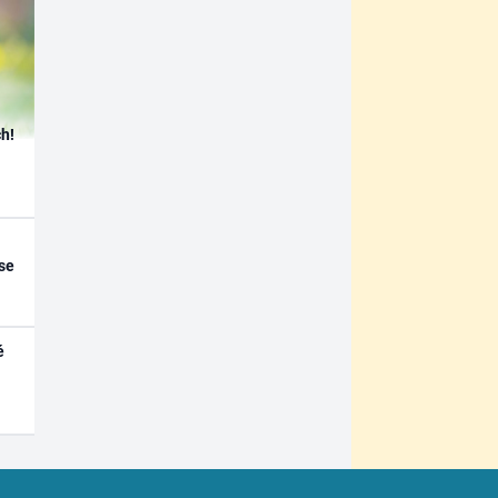
h!
se
é