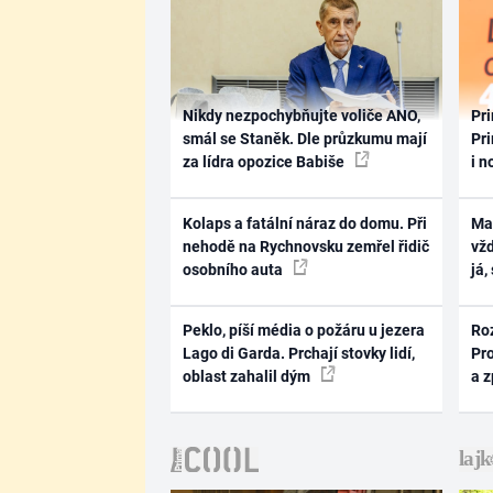
Nikdy nezpochybňujte voliče ANO,
Pri
smál se Staněk. Dle průzkumu mají
Pri
za lídra opozice Babiše
i n
Kolaps a fatální náraz do domu. Při
Ma
nehodě na Rychnovsku zemřel řidič
vž
osobního auta
já,
Peklo, píší média o požáru u jezera
Ro
Lago di Garda. Prchají stovky lidí,
Pr
oblast zahalil dým
a 