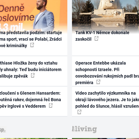
ma představila podzim: startuje
Tank KV-1 Němce dokonale
ma sport, vrací se Polabí, Zrádci
zaskočil
ové kriminálky
thiase Hložka ženy do vztahu
Operace Entebbe ukázala
dy uhnaly: Teď budu iniciátorem
schopnosti Izraele. Při
 slibuje zpěvák
osvobozování rukojmích padl br
premiéra
zloučení s Glenem Hansardem:
Video zachytilo výzkumníka na
outěná rakev, dojemná řeč Bona
okraji lávového jezera. Je to jak
zpěv Irglové s Vedderem
pohled do Slunce, hlásil vzruše