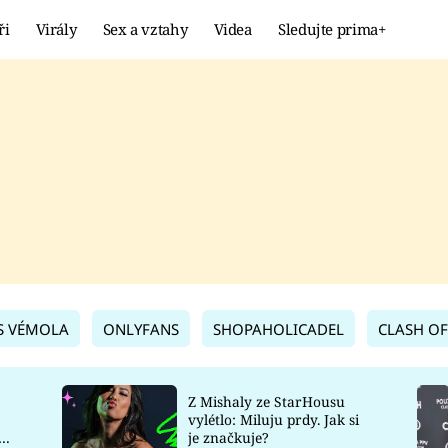
ři
Virály
Sex a vztahy
Videa
Sledujte prima+
Showbyznys
Extrém
VIRÁLY
KURIOZITY
VIDEA
KVÍZY
S VÉMOLA
ONLYFANS
SHOPAHOLICADEL
CLASH OF
Z Mishaly ze StarHousu
vylétlo: Miluju prdy. Jak si
co
je značkuje?