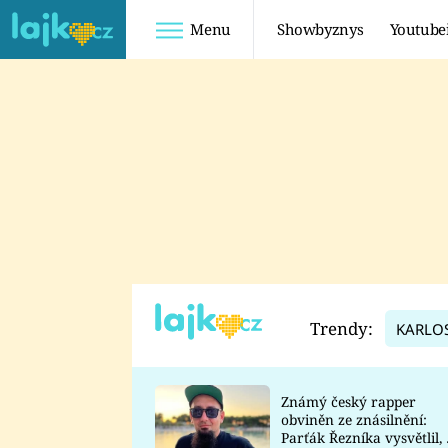
Menu
Showbyznys
Youtube
Youtuberky
Youtubeři
SHOPAHOLICADEL
FATTYPILLOW
ANNA ŠULC
FREESCOOT
SUGAR DENNY
ADAM KAJUMI
LADUŠKA
TADEÁŠ KUBĚNKA
DOMINIKA
DATEL
Trendy:
KARLO
MYSLIVCOVÁ
Známý český rapper
obviněn ze znásilnění:
Parťák Řezníka vysvětlil, 