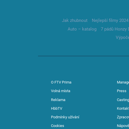
Jak zhubnout
Nejlepší filmy 2024
Auto – katalog
7 pádů Honzy 
Výpoče
O FTV Prima
Manag
Volná místa
Press
Reklama
Casting
HbbTV
Kontak
Podmínky užívání
Zpraco
Cookies
Nápov