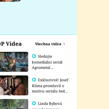
nemá
P Videa
Všechna videa
Sledujte
komediální seriál
Agrometal
exkluzivně na
prima+
Exkluzivně: Josef
Klíma promluvil o
motivu seriálu Sedm
schodů k moci
Linda Rybová