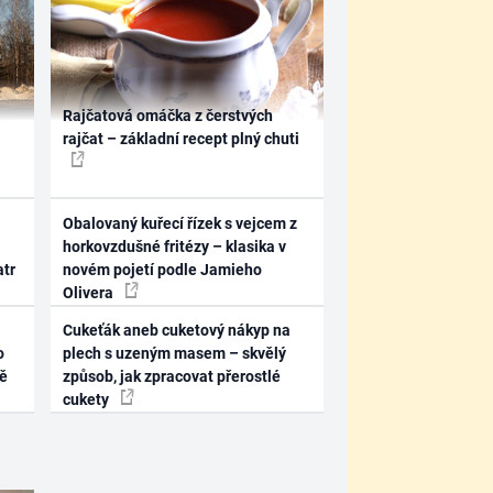
Rajčatová omáčka z čerstvých
rajčat – základní recept plný chuti
Obalovaný kuřecí řízek s vejcem z
horkovzdušné fritézy – klasika v
atr
novém pojetí podle Jamieho
Olivera
Cukeťák aneb cuketový nákyp na
o
plech s uzeným masem – skvělý
ně
způsob, jak zpracovat přerostlé
cukety