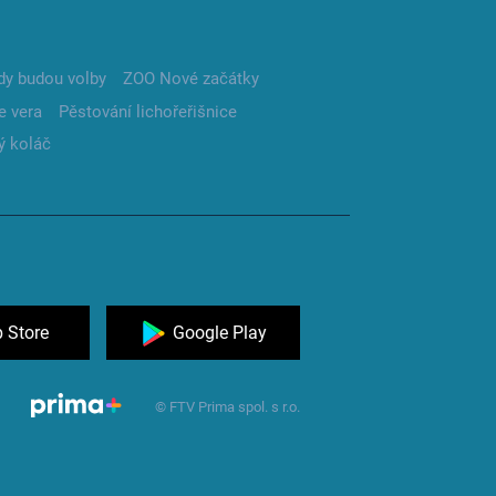
dy budou volby
ZOO Nové začátky
e vera
Pěstování lichořeřišnice
ý koláč
 Store
Google Play
© FTV Prima spol. s r.o.