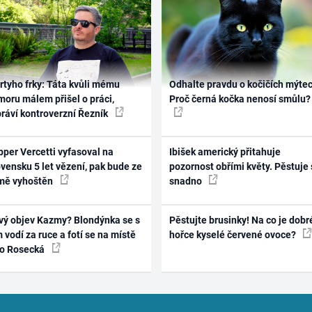
rtyho frky: Táta kvůli mému
Odhalte pravdu o kočičích mýtec
oru málem přišel o práci,
Proč černá kočka nenosí smůlu?
práví kontroverzní Řezník
per Vercetti vyfasoval na
Ibišek americký přitahuje
vensku 5 let vězení, pak bude ze
pozornost obřími květy. Pěstuje 
mě vyhoštěn
snadno
vý objev Kazmy? Blondýnka se s
Pěstujte brusinky! Na co je dobr
 vodí za ruce a fotí se na místě
hořce kyselé červené ovoce?
ko Rosecká