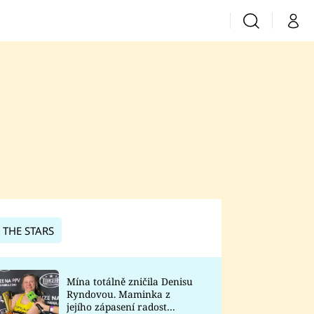
Vyhledávání
Můj 
Prima+
CNN Prima News
Prima Fresh
Prima Living
Prima Zoom
 THE STARS
Prima Lajk
Mína totálně zničila Denisu
Ryndovou. Maminka z
Sledujte nás
jejího zápasení radost