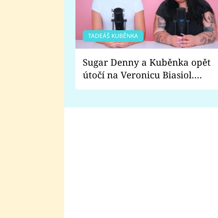
TADEÁŠ KUBĚNKA
Sugar Denny a Kuběnka opět
útočí na Veronicu Biasiol.
Proč je podle nich falešná a
lže o své nevěře?