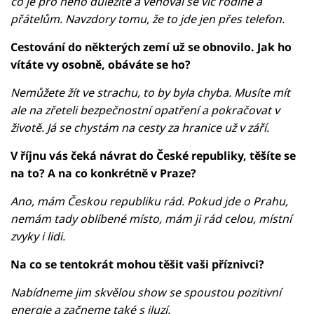
co je pro něho důležité a věnoval se víc rodině a
přátelům. Navzdory tomu, že to jde jen přes telefon.
Cestování do některých zemí už se obnovilo. Jak ho
vítáte vy osobně, obáváte se ho?
Nemůžete žít ve strachu, to by byla chyba. Musíte mít
ale na zřeteli bezpečnostní opatření a pokračovat v
životě. Já se chystám na cesty za hranice už v září.
V říjnu vás čeká návrat do České republiky, těšíte se
na to? A na co konkrétně v Praze?
Ano, mám Českou republiku rád. Pokud jde o Prahu,
nemám tady oblíbené místo, mám ji rád celou, místní
zvyky i lidi.
Na co se tentokrát mohou těšit vaši příznivci?
Nabídneme jim skvělou show se spoustou pozitivní
energie a začneme také s iluzí.