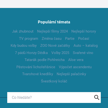
Populární témata
Jak zhubnout
Nejlepší filmy 2024
Nejlepší horory
TV program
Změna času
Partie
Počasí
Kdy budou volby
ZOO Nové začátky
Auto – katalog
7 pádů Honzy Dědka
Volby 2025
Svařené víno
Tatarák podle Pohlreicha
Aloe vera
Pěstování lichořeřišnice
Výpočet ascendentu
Tvarohové knedlíky
Nejlepší palačinky
Švestkový koláč