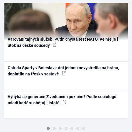
Varování tajných služeb: Putin chystá test NATO. Ve hře je i
útok na české sousedy
Ostuda Sparty v Boleslavi: Ani jednou nevystřelila na bránu,
doplatila na třesk v sestavě
Vyhýbá se generace Z vedoucím pozicím? Podle sociologů
mladí kariéru obětují jistotě