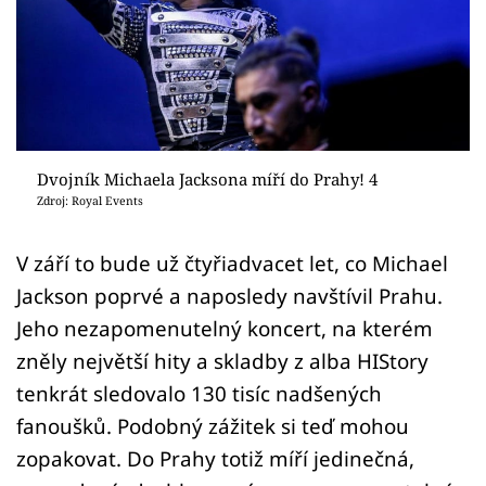
Sex a vztahy
Videa
Sledujte prima+
Přihlášení
Dvojník Michaela Jacksona míří do Prahy! 4
Zdroj: Royal Events
Sledujte nás
V září to bude už čtyřiadvacet let, co Michael
Jackson poprvé a naposledy navštívil Prahu.
Jeho nezapomenutelný koncert, na kterém
zněly největší hity a skladby z alba HIStory
tenkrát sledovalo 130 tisíc nadšených
fanoušků. Podobný zážitek si teď mohou
zopakovat. Do Prahy totiž míří jedinečná,