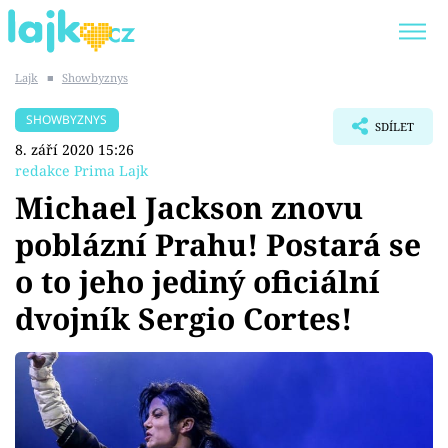
Lajk
■
Showbyznys
Trendy:
KARLOS VÉMOLA
ONLYFANS
SHOWBYZNYS
SDÍLET
SHOPAHOLICADEL
CLASH OF THE STARS
8. září 2020 15:26
redakce Prima Lajk
Michael Jackson znovu
poblázní Prahu! Postará se
Témata
o to jeho jediný oficiální
Showbyznys
dvojník Sergio Cortes!
Youtubeři
Virály