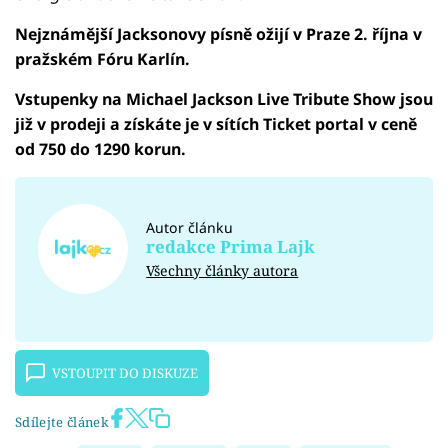
Nejznámější Jacksonovy písně ožijí v Praze 2. října v
pražském Fóru Karlín.
Vstupenky na Michael Jackson Live Tribute Show jsou
již v prodeji a získáte je v sítích Ticket portal v ceně
od 750 do 1290 korun.
Autor článku
redakce Prima Lajk
Všechny články autora
VSTOUPIT DO DISKUZE
Sdílejte článek