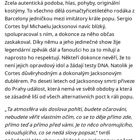
Zcela autentická podoba, hlas, pohyby, originální
kostýmy. To všechno dělá osmačtyřicetiletého rodáka z
Barcelony jedničkou mezi imitátory krále popu. Sergio
Cortes byl Michaelu Jacksonovi navíc blízký,
spolupracoval s ním, a dokonce za něho občas
zaskakoval. Díky němu a jeho jedinečné show žije
legendární zpěvák dál a fanoušci ho za to milují a
naprosto ho respektují. Někteří dokonce nevěří, že to
není jejich opravdový idol a žádají testy DNA. Natolik je
Cortes důvěryhodným a dokonalým Jacksonovým
dublérem. Po deseti letech od Jacksonovy smrti přiveze
do Prahy událost, která nemá ve světě obdoby a která
se zásadně liší od všech alternativních poct k ráli popu.
„
Ta atmosféra vás doslova pohltí, budete očarováni,
nebudete věřit vlastním očím, co se to děje přímo zde,
přímo teď a přímo před vámi. Je to něco ohromujícího,
okouzlujícího, co se nedá slovy popsat
,“ tvrdí