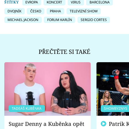
ŠTÍTKY
EVROPA
KONCERT
VIRUS
BARCELONA
DVOJNÍK
ČESKO
PRAHA
TELEVIZNÍ SHOW
MICHAEL JACKSON
FORUM KARLÍN
SERGIO CORTES
PŘEČTĚTE SI TAKÉ
TADEÁŠ KUBĚNKA
SHOWBYZNYS
Sugar Denny a Kuběnka opět
Patrik Kincl se zastal