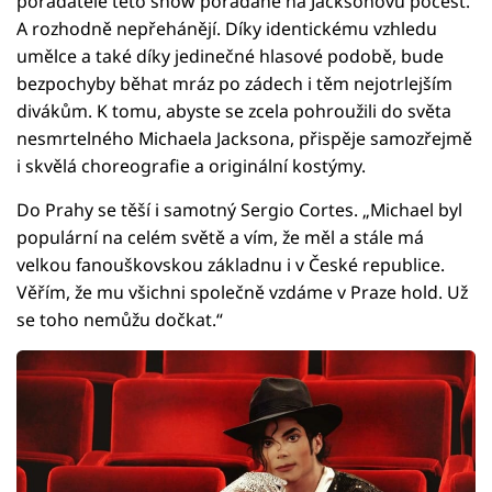
pořadatelé této show pořádané na Jacksonovu počest.
A rozhodně nepřehánějí. Díky identickému vzhledu
umělce a také díky jedinečné hlasové podobě, bude
bezpochyby běhat mráz po zádech i těm nejotrlejším
divákům. K tomu, abyste se zcela pohroužili do světa
nesmrtelného Michaela Jacksona, přispěje samozřejmě
i skvělá choreografie a originální kostýmy.
Do Prahy se těší i samotný Sergio Cortes. „Michael byl
populární na celém světě a vím, že měl a stále má
velkou fanouškovskou základnu i v České republice.
Věřím, že mu všichni společně vzdáme v Praze hold. Už
se toho nemůžu dočkat.“