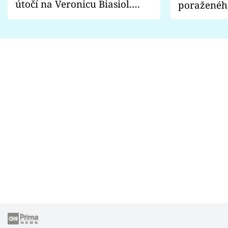
útočí na Veronicu Biasiol.
poraženéh
Proč je podle nich falešná a
fanoušci n
lže o své nevěře?