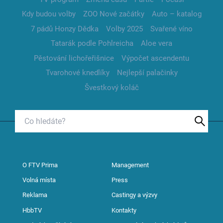
Kdy budou volby
ZOO Nové začátky
Auto – katalog
7 pádů Honzy Dědka
Volby 2025
Svařené víno
Tatarák podle Pohlreicha
Aloe vera
Pěstování lichořeřišnice
Výpočet ascendentu
Tvarohové knedlíky
Nejlepší palačinky
Švestkový koláč
O FTV Prima
Management
Volná místa
Press
Reklama
Castingy a výzvy
HbbTV
Kontakty