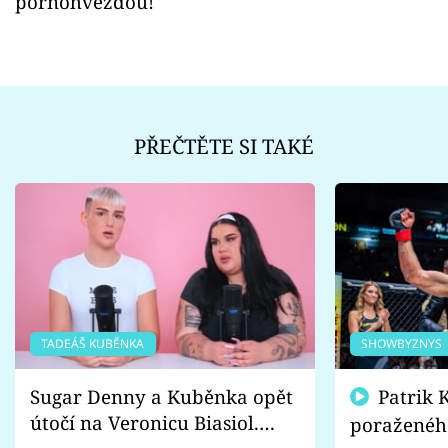
pornohvězdou!
PŘEČTĚTE SI TAKÉ
TADEÁŠ KUBĚNKA
SHOWBYZNYS
Sugar Denny a Kuběnka opět
Patrik Kincl se zastal
útočí na Veronicu Biasiol.
poraženéh