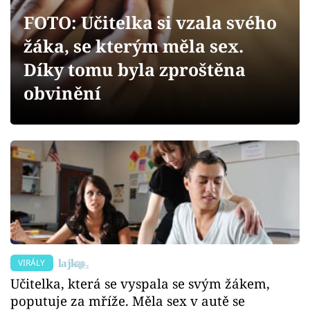
Sex a vztahy
FOTO: Učitelka si vzala svého
Videa
žáka, se kterým měla sex.
Díky tomu byla zproštěna
Sledujte prima+
obvinění
Přihlášení
Sledujte nás
VIRÁLY
Učitelka, která se vyspala se svým žákem,
poputuje za mříže. Měla sex v autě se