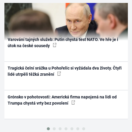
Varování tajných služeb: Putin chystá test NATO. Ve hře je i
útok na české sousedy
Tragická čelní srážka u Pohořelic si vyžádala dva životy. Čtyři
lidé utrpěli těžká zranění
Grónsko v pohotovosti: Americká firma napojená na lidi od
Trumpa chystá vrty bez povolení