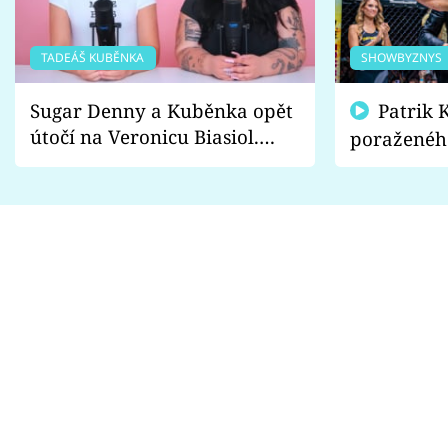
TADEÁŠ KUBĚNKA
SHOWBYZNYS
Sugar Denny a Kuběnka opět
Patrik Kincl se zastal
útočí na Veronicu Biasiol.
poraženéh
Proč je podle nich falešná a
fanoušci n
lže o své nevěře?