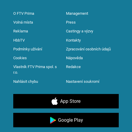
O FTV Prima
Management
Volná místa
Press
Reklama
Castingy a výzvy
HbbTV
Kontakty
Podmínky užívání
Zpracování osobních údajů
Cookies
Nápověda
Vlastník FTV Prima spol. s
Redakce
r.o.
Nahlásit chybu
Nastavení soukromí
App Store
Google Play