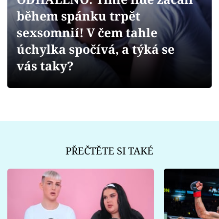
Sex a vztahy
během spánku trpět
Videa
sexsomnií! V čem tahle
úchylka spočívá, a týká se
Sledujte prima+
vás taky?
Přihlášení
Sledujte nás
PŘEČTĚTE SI TAKÉ