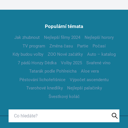
Populární témata
Jak zhubnout
Nejlepší filmy 2024
Nejlepší horory
TV program
Změna času
Partie
Počasí
Kdy budou volby
ZOO Nové začátky
Auto – katalog
7 pádů Honzy Dědka
Volby 2025
Svařené víno
Tatarák podle Pohlreicha
Aloe vera
Pěstování lichořeřišnice
Výpočet ascendentu
Tvarohové knedlíky
Nejlepší palačinky
Švestkový koláč