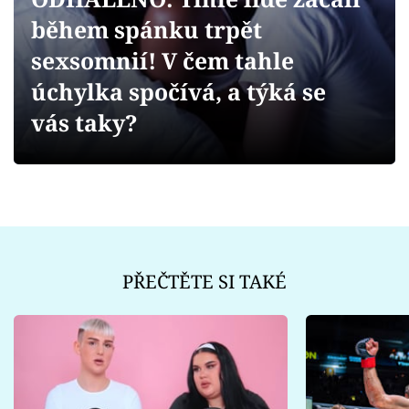
Sex a vztahy
během spánku trpět
Videa
sexsomnií! V čem tahle
úchylka spočívá, a týká se
Sledujte prima+
vás taky?
Přihlášení
Sledujte nás
PŘEČTĚTE SI TAKÉ