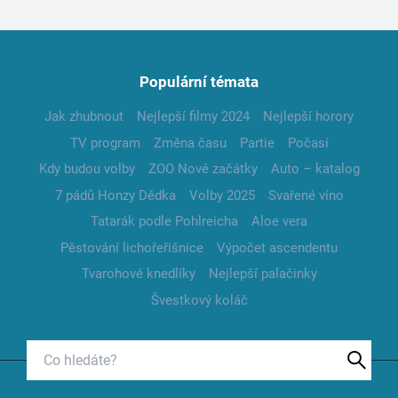
Populární témata
Jak zhubnout
Nejlepší filmy 2024
Nejlepší horory
TV program
Změna času
Partie
Počasí
Kdy budou volby
ZOO Nové začátky
Auto – katalog
7 pádů Honzy Dědka
Volby 2025
Svařené víno
Tatarák podle Pohlreicha
Aloe vera
Pěstování lichořeřišnice
Výpočet ascendentu
Tvarohové knedlíky
Nejlepší palačinky
Švestkový koláč