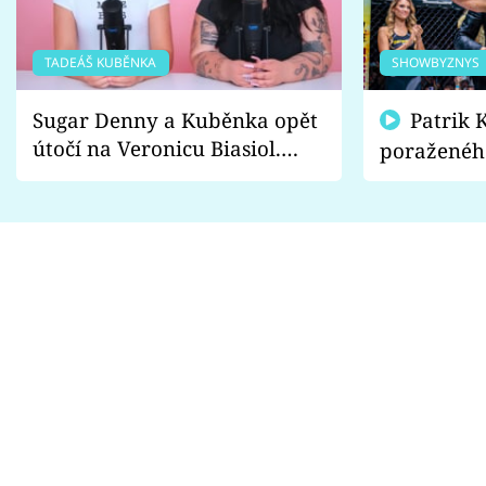
TADEÁŠ KUBĚNKA
SHOWBYZNYS
Sugar Denny a Kuběnka opět
Patrik Kincl se zastal
útočí na Veronicu Biasiol.
poraženéh
Proč je podle nich falešná a
fanoušci n
lže o své nevěře?