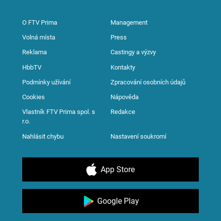
O FTV Prima
Management
Volná místa
Press
Reklama
Castingy a výzvy
HbbTV
Kontakty
Podmínky užívání
Zpracování osobních údajů
Cookies
Nápověda
Vlastník FTV Prima spol. s
Redakce
r.o.
Nahlásit chybu
Nastavení soukromí
App Store
Google Play