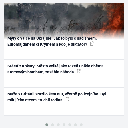
Mýty o válce na Ukrajině: Jak to bylo s nacismem,
Euromajdanem či Krymem a kdo je diktátor?
Štěstí z Kokury: Město velké jako Plzeň uniklo oběma
atomovým bombám, zasáhla náhoda
Muže v Británii srazilo šest aut, včetně policejního. Byl
milujícím otcem, truchlí rodina