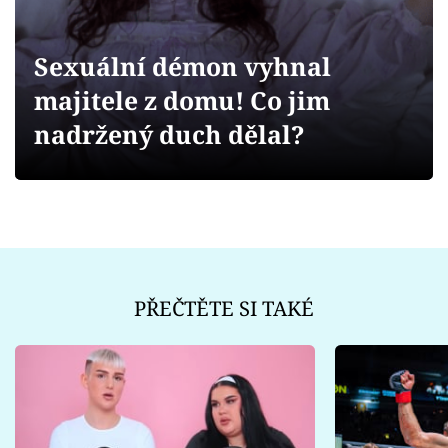
Sex a vztahy
Videa
Sexuální démon vyhnal
majitele z domu! Co jim
Sledujte prima+
nadržený duch dělal?
Přihlášení
Sledujte nás
PŘEČTĚTE SI TAKÉ