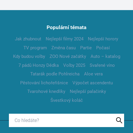
Populární témata
Jak zhubnout
Nejlepší filmy 2024
Nejlepší horory
TV program
Změna času
Partie
Počasí
Kdy budou volby
ZOO Nové začátky
Auto – katalog
7 pádů Honzy Dědka
Volby 2025
Svařené víno
Tatarák podle Pohlreicha
Aloe vera
Pěstování lichořeřišnice
Výpočet ascendentu
Tvarohové knedlíky
Nejlepší palačinky
Švestkový koláč