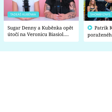
TADEÁŠ KUBĚNKA
SHOWBYZNYS
Sugar Denny a Kuběnka opět
Patrik Kincl se zastal
útočí na Veronicu Biasiol.
poraženéh
Proč je podle nich falešná a
fanoušci n
lže o své nevěře?