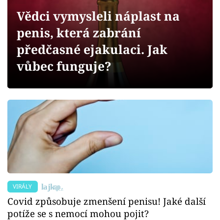
Sex a vztahy
Vědci vymysleli náplast na
Videa
penis, která zabrání
předčasné ejakulaci. Jak
Sledujte prima+
vůbec funguje?
Přihlášení
Sledujte nás
VIRÁLY
Covid způsobuje zmenšení penisu! Jaké další
potíže se s nemocí mohou pojit?