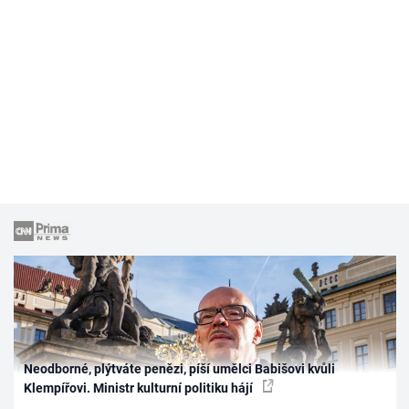
Neodborné, plýtváte penězi, píší umělci Babišovi kvůli
Klempířovi. Ministr kulturní politiku hájí