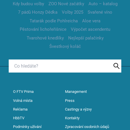
Kdy budou volby
ZOO Nové začátky
Auto – katalog
7 pádů Honzy Dědka
Volby 2025
Svařené víno
Tatarák podle Pohlreicha
Aloe vera
Pěstování lichořeřišnice
Výpočet ascendentu
Tvarohové knedlíky
Nejlepší palačinky
Švestkový koláč
O FTV Prima
Management
Volná místa
Press
Reklama
Castingy a výzvy
HbbTV
Kontakty
Podmínky užívání
Zpracování osobních údajů