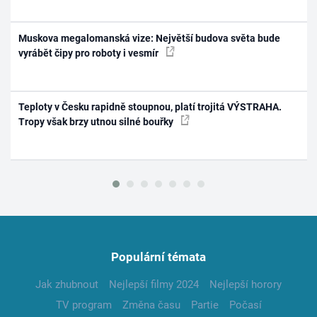
Muskova megalomanská vize: Největší budova světa bude
vyrábět čipy pro roboty i vesmír
Teploty v Česku rapidně stoupnou, platí trojitá VÝSTRAHA.
Tropy však brzy utnou silné bouřky
Populární témata
Jak zhubnout
Nejlepší filmy 2024
Nejlepší horory
TV program
Změna času
Partie
Počasí