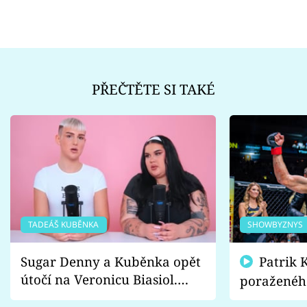
PŘEČTĚTE SI TAKÉ
TADEÁŠ KUBĚNKA
SHOWBYZNYS
Sugar Denny a Kuběnka opět
Patrik Kincl se zastal
útočí na Veronicu Biasiol.
poraženéh
Proč je podle nich falešná a
fanoušci n