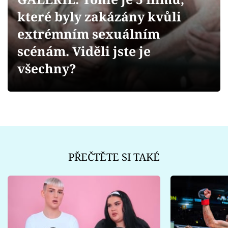
Sex a vztahy
které byly zakázány kvůli
Videa
extrémním sexuálním
scénám. Viděli jste je
Sledujte prima+
všechny?
Přihlášení
Sledujte nás
PŘEČTĚTE SI TAKÉ