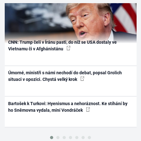
CNN: Trump čelí v Íránu pasti, do níž se USA dostaly ve
Vietnamu či v Afghánistánu
Úmorné, ministři s námi nechodí do debat, popsal Grolich
situaci v opozici. Chystá velký krok
Bartošek k Turkovi: Hyenismus a nehoráznost. Ke stíhání by
ho Sněmovna vydala, míní Vondráček