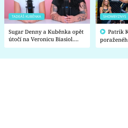
TADEÁŠ KUBĚNKA
SHOWBYZNYS
Sugar Denny a Kuběnka opět
Patrik Kincl se zastal
útočí na Veronicu Biasiol.
poraženéh
Proč je podle nich falešná a
fanoušci n
lže o své nevěře?