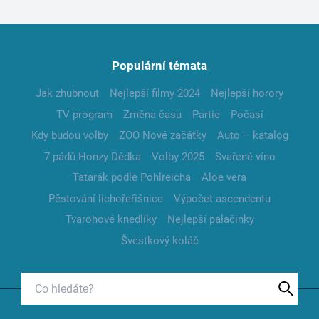
Populární témata
Jak zhubnout
Nejlepší filmy 2024
Nejlepší horory
TV program
Změna času
Partie
Počasí
Kdy budou volby
ZOO Nové začátky
Auto – katalog
7 pádů Honzy Dědka
Volby 2025
Svařené víno
Tatarák podle Pohlreicha
Aloe vera
Pěstování lichořeřišnice
Výpočet ascendentu
Tvarohové knedlíky
Nejlepší palačinky
Švestkový koláč