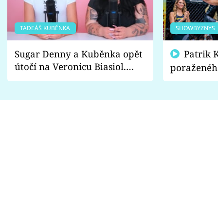
TADEÁŠ KUBĚNKA
SHOWBYZNYS
Sugar Denny a Kuběnka opět
Patrik Kincl se zastal
útočí na Veronicu Biasiol.
poraženéh
Proč je podle nich falešná a
fanoušci n
lže o své nevěře?