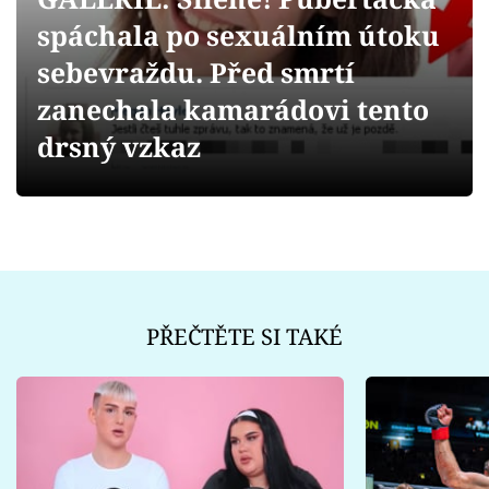
Sex a vztahy
spáchala po sexuálním útoku
Videa
sebevraždu. Před smrtí
zanechala kamarádovi tento
Sledujte prima+
drsný vzkaz
Přihlášení
Sledujte nás
PŘEČTĚTE SI TAKÉ