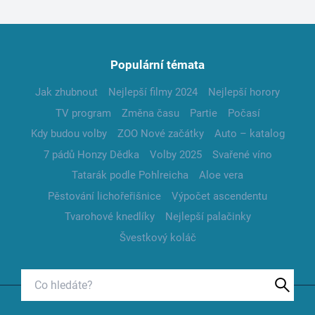
Populární témata
Jak zhubnout
Nejlepší filmy 2024
Nejlepší horory
TV program
Změna času
Partie
Počasí
Kdy budou volby
ZOO Nové začátky
Auto – katalog
7 pádů Honzy Dědka
Volby 2025
Svařené víno
Tatarák podle Pohlreicha
Aloe vera
Pěstování lichořeřišnice
Výpočet ascendentu
Tvarohové knedlíky
Nejlepší palačinky
Švestkový koláč