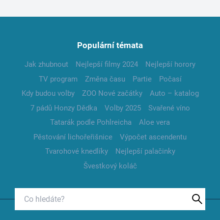
Populární témata
Jak zhubnout
Nejlepší filmy 2024
Nejlepší horory
TV program
Změna času
Partie
Počasí
Kdy budou volby
ZOO Nové začátky
Auto – katalog
7 pádů Honzy Dědka
Volby 2025
Svařené víno
Tatarák podle Pohlreicha
Aloe vera
Pěstování lichořeřišnice
Výpočet ascendentu
Tvarohové knedlíky
Nejlepší palačinky
Švestkový koláč