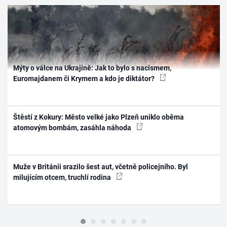
Mýty o válce na Ukrajině: Jak to bylo s nacismem,
Euromajdanem či Krymem a kdo je diktátor?
Štěstí z Kokury: Město velké jako Plzeň uniklo oběma
atomovým bombám, zasáhla náhoda
Muže v Británii srazilo šest aut, včetně policejního. Byl
milujícím otcem, truchlí rodina