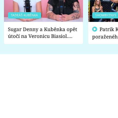
TADEÁŠ KUBĚNKA
SHOWBYZNYS
Sugar Denny a Kuběnka opět
Patrik Kincl se zastal
útočí na Veronicu Biasiol.
poraženéh
Proč je podle nich falešná a
fanoušci n
lže o své nevěře?