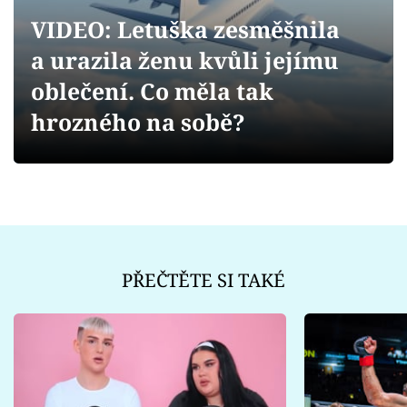
Sex a vztahy
VIDEO: Letuška zesměšnila
Videa
a urazila ženu kvůli jejímu
oblečení. Co měla tak
Sledujte prima+
hrozného na sobě?
Přihlášení
Sledujte nás
PŘEČTĚTE SI TAKÉ