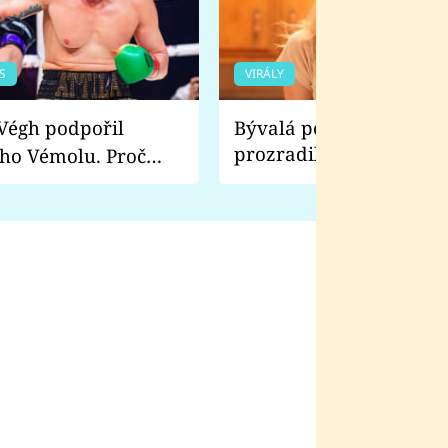
S
VIRÁLY
Bývalá pornoherečka
prozradila, co ji šokova
ho Vémolu. Proč
natáčení Euforie. Vážně
ji zápasit s ním než
bylo drsnější než hanba
 Kinclem?
filmy?