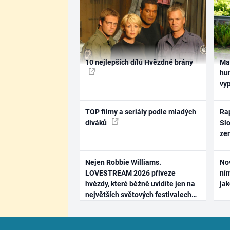
10 nejlepších dílů Hvězdné brány
Ma
hum
vy
TOP filmy a seriály podle mladých
Rap
diváků
Slo
ze
Nejen Robbie Williams.
No
LOVESTREAM 2026 přiveze
ním
hvězdy, které běžně uvidíte jen na
ja
největších světových festivalech