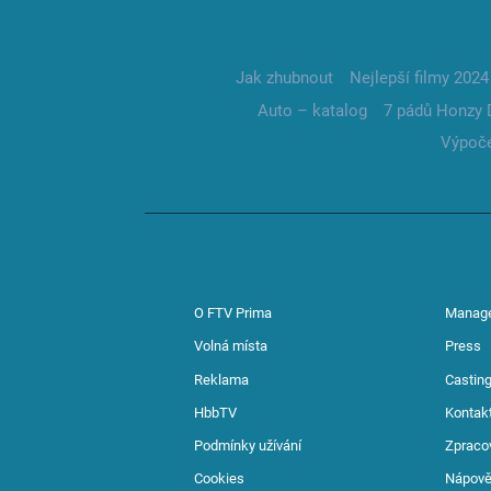
Jak zhubnout
Nejlepší filmy 2024
Auto – katalog
7 pádů Honzy 
Výpoče
O FTV Prima
Manag
Volná místa
Press
Reklama
Casting
HbbTV
Kontak
Podmínky užívání
Zpraco
Cookies
Nápov