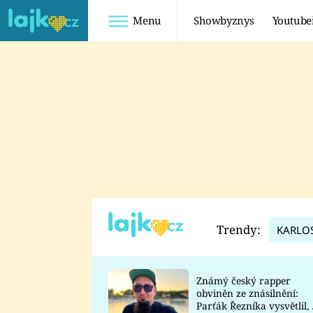
Menu
Showbyznys
Youtube
Youtuberky
Youtubeři
SHOPAHOLICADEL
FATTYPILLOW
ANNA ŠULC
FREESCOOT
SUGAR DENNY
ADAM KAJUMI
LADUŠKA
TADEÁŠ KUBĚNKA
DOMINIKA
DATEL
Trendy:
KARLO
MYSLIVCOVÁ
Známý český rapper
obviněn ze znásilnění:
Parťák Řezníka vysvětlil, 