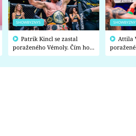
SHOWBYZNYS
SHOWBYZNY
Patrik Kincl se zastal
Attila Végh podpořil
poraženého Vémoly. Čím ho
poražené
fanoušci naštvali?
chce radě
s vítězem