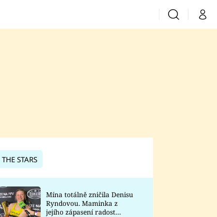
Vyhledávání
Můj 
Prima+
CNN Prima News
Prima Fresh
Prima Living
Prima Zoom
 THE STARS
Prima Lajk
Mína totálně zničila Denisu
Ryndovou. Maminka z
Sledujte nás
jejího zápasení radost