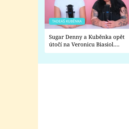
TADEÁŠ KUBĚNKA
Sugar Denny a Kuběnka opět
útočí na Veronicu Biasiol.
Proč je podle nich falešná a
lže o své nevěře?