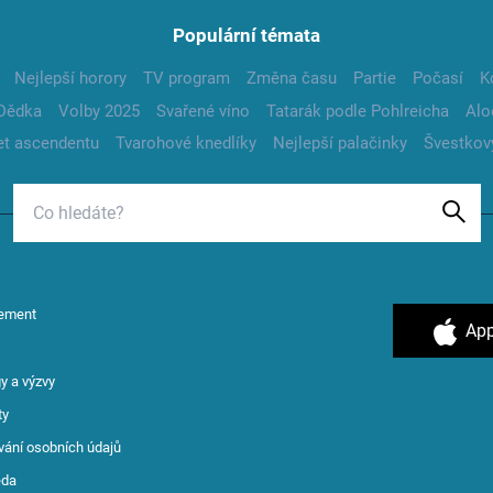
Populární témata
Nejlepší horory
TV program
Změna času
Partie
Počasí
K
Dědka
Volby 2025
Svařené víno
Tatarák podle Pohlreicha
Alo
t ascendentu
Tvarohové knedlíky
Nejlepší palačinky
Švestkov
ement
App
y a výzvy
ty
vání osobních údajů
ěda