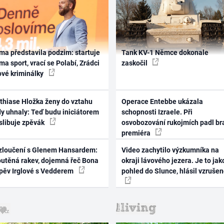
ma představila podzim: startuje
Tank KV-1 Němce dokonale
ma sport, vrací se Polabí, Zrádci
zaskočil
ové kriminálky
thiase Hložka ženy do vztahu
Operace Entebbe ukázala
dy uhnaly: Teď budu iniciátorem
schopnosti Izraele. Při
 slibuje zpěvák
osvobozování rukojmích padl br
premiéra
zloučení s Glenem Hansardem:
Video zachytilo výzkumníka na
outěná rakev, dojemná řeč Bona
okraji lávového jezera. Je to jak
zpěv Irglové s Vedderem
pohled do Slunce, hlásil vzruše