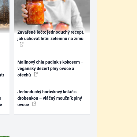
Zavařené lečo: jednoduchý recept,
jak uchovat letní zeleninu na zimu
Malinový chia pudink s kokosem –
veganský dezert plný ovoce a
atr
ořechů
Jednoduchý borůvkový koláč s
o
drobenkou – vláčný moučník plný
ně
ovoce