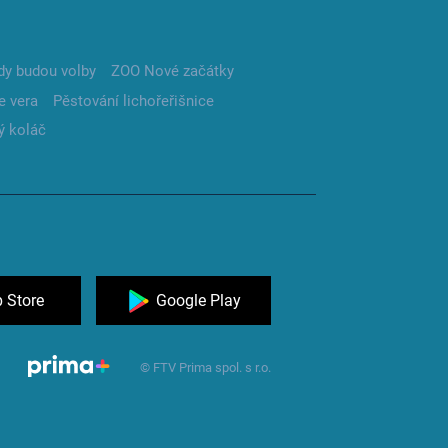
dy budou volby
ZOO Nové začátky
e vera
Pěstování lichořeřišnice
ý koláč
 Store
Google Play
© FTV Prima spol. s r.o.