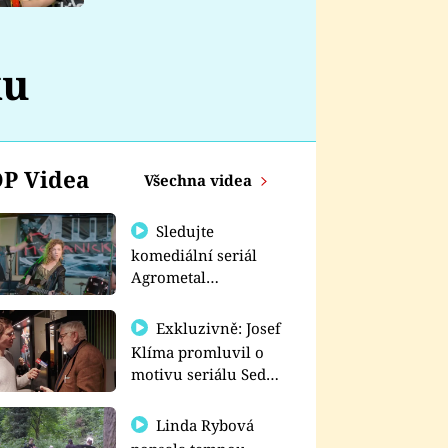
nemá
ku
P Videa
Všechna videa
Sledujte
komediální seriál
Agrometal
exkluzivně na
prima+
Exkluzivně: Josef
Klíma promluvil o
motivu seriálu Sedm
schodů k moci
Linda Rybová