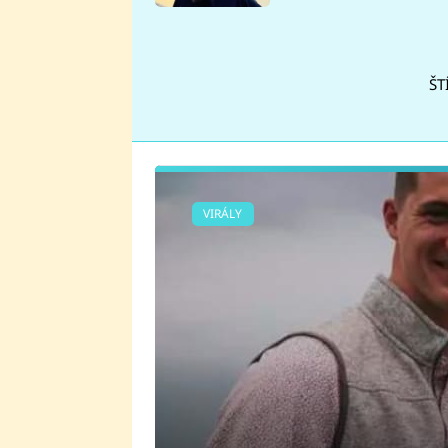
se v Plzni stalo
ŠT
VIRÁLY