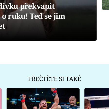
dívku překvapit
 o ruku! Teď se jim
et
PŘEČTĚTE SI TAKÉ