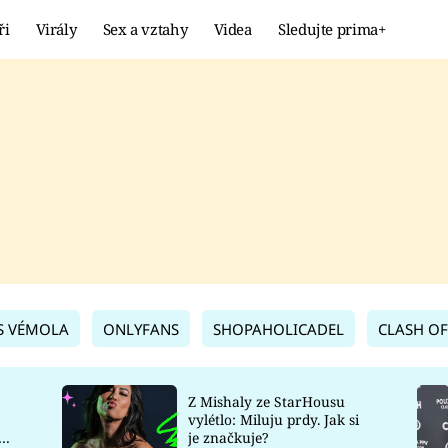
ři
Virály
Sex a vztahy
Videa
Sledujte prima+
Showbyznys
Extrém
VIRÁLY
KURIOZITY
VIDEA
KVÍZY
S VÉMOLA
ONLYFANS
SHOPAHOLICADEL
CLASH OF
Z Mishaly ze StarHousu
vylétlo: Miluju prdy. Jak si
co
je značkuje?