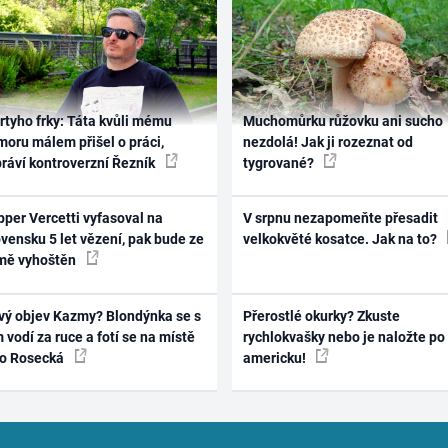
rtyho frky: Táta kvůli mému
Muchomůrku růžovku ani sucho
oru málem přišel o práci,
nezdolá! Jak ji rozeznat od
práví kontroverzní Řezník
tygrované?
per Vercetti vyfasoval na
V srpnu nezapomeňte přesadit
vensku 5 let vězení, pak bude ze
velkokvěté kosatce. Jak na to?
mě vyhoštěn
vý objev Kazmy? Blondýnka se s
Přerostlé okurky? Zkuste
 vodí za ruce a fotí se na místě
rychlokvašky nebo je naložte po
ko Rosecká
americku!