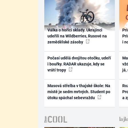
Válka o hořící sklady. Ukrajinci
Pri
udeřili na Wildberries, Rusové na
Pri
zemědělské zásoby
i n
Počasí udělá dvojitou otočku, udeří
Ma
i bouřky. RADAR ukazuje, kdy se
vž
vrátí tropy
já,
Masová střelba v thajské škole: Na
Ro
místě je sedm mrtvých. Student po
Pr
útoku spáchal sebevraždu
a 