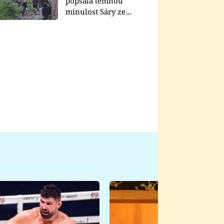
popsala temnou
minulost Sáry ze
seriálu Zákony vlka