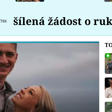
šílená žádost o ru
ÍTEK
TO