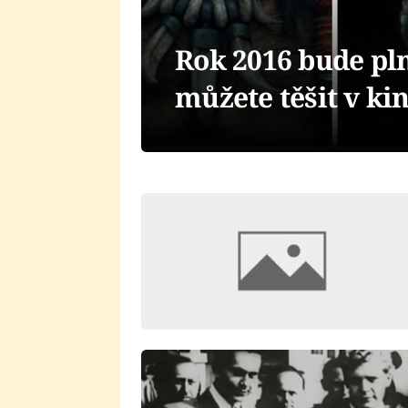
Rok 2016 bude pln
můžete těšit v ki