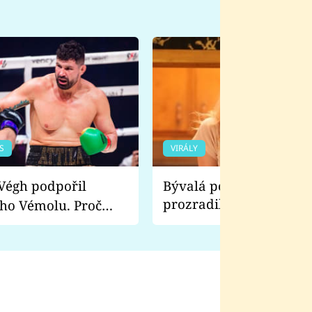
S
VIRÁLY
Bývalá pornoherečka
prozradila, co ji šokova
ho Vémolu. Proč
natáčení Euforie. Vážně
ji zápasit s ním než
bylo drsnější než hanba
 Kinclem?
filmy?