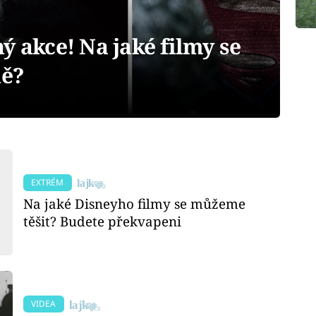
ý akce! Na jaké filmy se
ně?
EXTRÉM
Na jaké Disneyho filmy se můžeme
těšit? Budete překvapeni
VIDEA