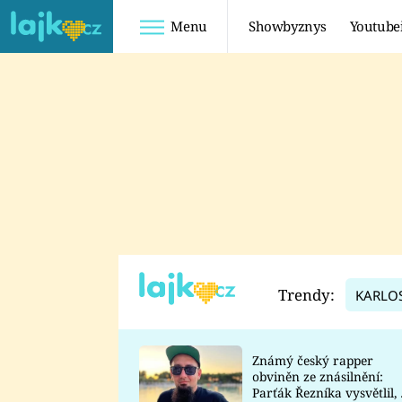
Menu
Showbyznys
Youtube
Youtuberky
Youtubeři
SHOPAHOLICADEL
FATTYPILLOW
ANNA ŠULC
FREESCOOT
SUGAR DENNY
ADAM KAJUMI
LADUŠKA
TADEÁŠ KUBĚNKA
DOMINIKA
DATEL
Trendy:
KARLO
MYSLIVCOVÁ
Známý český rapper
obviněn ze znásilnění:
Parťák Řezníka vysvětlil, 