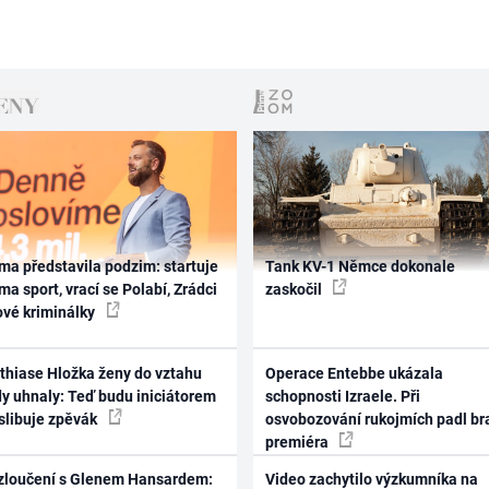
ma představila podzim: startuje
Tank KV-1 Němce dokonale
ma sport, vrací se Polabí, Zrádci
zaskočil
ové kriminálky
thiase Hložka ženy do vztahu
Operace Entebbe ukázala
dy uhnaly: Teď budu iniciátorem
schopnosti Izraele. Při
 slibuje zpěvák
osvobozování rukojmích padl br
premiéra
zloučení s Glenem Hansardem:
Video zachytilo výzkumníka na