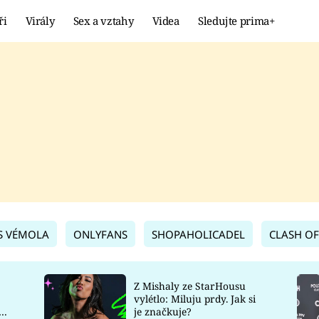
ři
Virály
Sex a vztahy
Videa
Sledujte prima+
Showbyznys
Extrém
VIRÁLY
KURIOZITY
VIDEA
KVÍZY
S VÉMOLA
ONLYFANS
SHOPAHOLICADEL
CLASH OF
Z Mishaly ze StarHousu
vylétlo: Miluju prdy. Jak si
co
je značkuje?