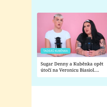
TADEÁŠ KUBĚNKA
Sugar Denny a Kuběnka opět
útočí na Veronicu Biasiol.
Proč je podle nich falešná a
lže o své nevěře?