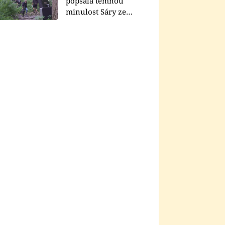
popsala temnou
minulost Sáry ze
seriálu Zákony vlka