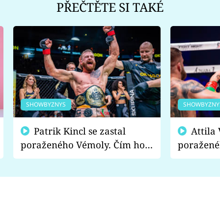
PŘEČTĚTE SI TAKÉ
SHOWBYZNYS
SHOWBYZNY
Patrik Kincl se zastal
Attila Végh podpořil
poraženého Vémoly. Čím ho
poražené
fanoušci naštvali?
chce radě
s vítězem