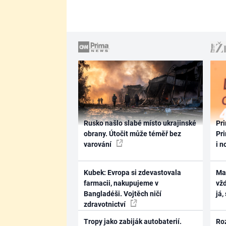
Rusko našlo slabé místo ukrajinské
Pri
obrany. Útočit může téměř bez
Pri
varování
i n
Kubek: Evropa si zdevastovala
Ma
farmacii, nakupujeme v
vž
Bangladéši. Vojtěch ničí
já,
zdravotnictví
Tropy jako zabiják autobaterií.
Ro