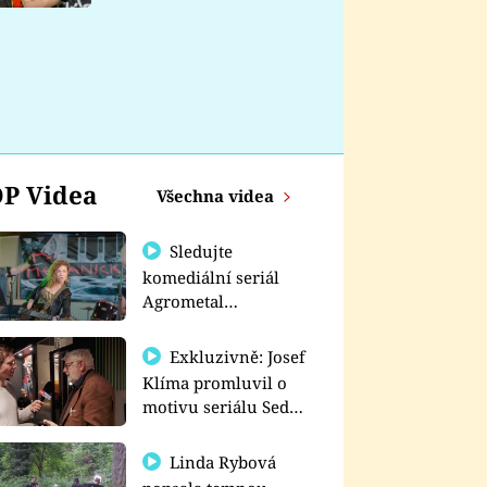
nemá
P Videa
Všechna videa
Sledujte
komediální seriál
Agrometal
exkluzivně na
prima+
Exkluzivně: Josef
Klíma promluvil o
motivu seriálu Sedm
schodů k moci
Linda Rybová