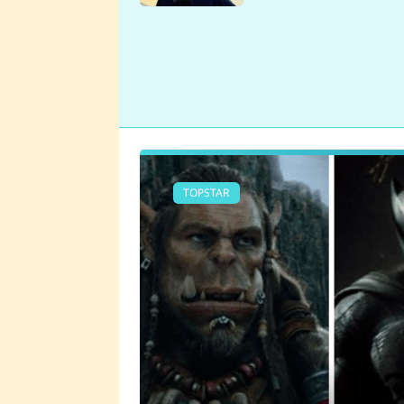
se v Plzni stalo
TOPSTAR