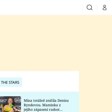
Vyhledávání
Můj 
Prima+
CNN Prima News
Prima Fresh
Prima Living
Prima Zoom
 THE STARS
Prima Lajk
Mína totálně zničila Denisu
Ryndovou. Maminka z
Sledujte nás
jejího zápasení radost