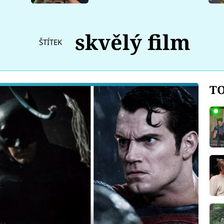
skvělý film
ŠTÍTEK
TO