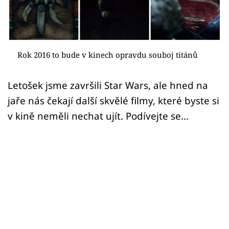
Sex a vztahy
Videa
Sledujte prima+
Rok 2016 to bude v kinech opravdu souboj titánů
Přihlášení
Letošek jsme završili Star Wars, ale hned na
jaře nás čekají další skvělé filmy, které byste si
v kině neměli nechat ujít. Podívejte se...
Sledujte nás