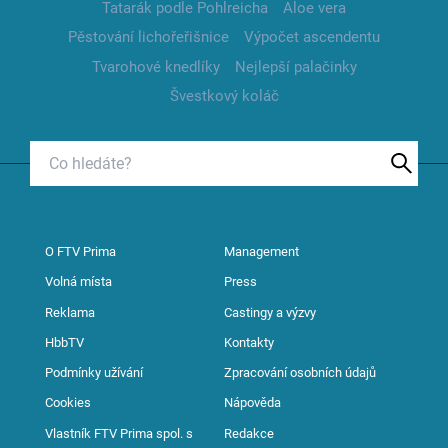
Tatarák podle Pohlreicha
Aloe vera
Pěstování lichořeřišnice
Výpočet ascendentu
Tvarohové knedlíky
Nejlepší palačinky
Švestkový koláč
O FTV Prima
Management
Volná místa
Press
Reklama
Castingy a výzvy
HbbTV
Kontakty
Podmínky užívání
Zpracování osobních údajů
Cookies
Nápověda
Vlastník FTV Prima spol. s
Redakce