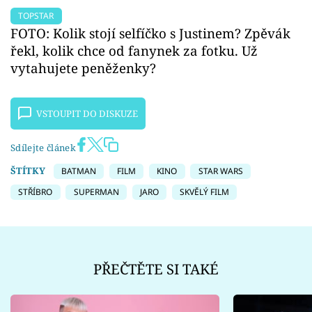
TOPSTAR
FOTO: Kolik stojí selfíčko s Justinem? Zpěvák
řekl, kolik chce od fanynek za fotku. Už
vytahujete peněženky?
VSTOUPIT DO DISKUZE
Sdílejte článek
ŠTÍTKY
BATMAN
FILM
KINO
STAR WARS
STŘÍBRO
SUPERMAN
JARO
SKVĚLÝ FILM
PŘEČTĚTE SI TAKÉ