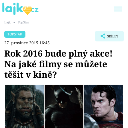
Lajk
■
TopStar
Trendy:
KARLOS VÉMOLA
ONLYFANS
TOPSTAR
SDÍLET
SHOPAHOLICADEL
CLASH OF THE STARS
27. prosince 2015 16:45
Rok 2016 bude plný akce!
Na jaké filmy se můžete
těšit v kině?
Témata
Showbyznys
Youtubeři
Virály