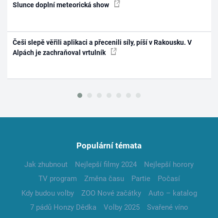
Slunce doplní meteorická show
Češi slepě věřili aplikaci a přecenili síly, píší v Rakousku. V
Alpách je zachraňoval vrtulník
Populární témata
Jak zhubnout
Nejlepší filmy 2024
Nejlepší horory
TV program
Změna času
Partie
Počasí
Kdy budou volby
ZOO Nové začátky
Auto – katalog
7 pádů Honzy Dědka
Volby 2025
Svařené víno