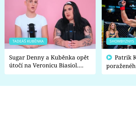
TADEÁŠ KUBĚNKA
SHOWBYZNYS
Sugar Denny a Kuběnka opět
Patrik Kincl se zastal
útočí na Veronicu Biasiol.
poraženéh
Proč je podle nich falešná a
fanoušci n
lže o své nevěře?