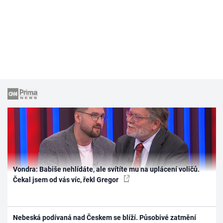
Vondra: Babiše nehlídáte, ale svítíte mu na uplácení voličů.
Čekal jsem od vás víc, řekl Gregor
Nebeská podívaná nad Českem se blíží. Působivé zatmění