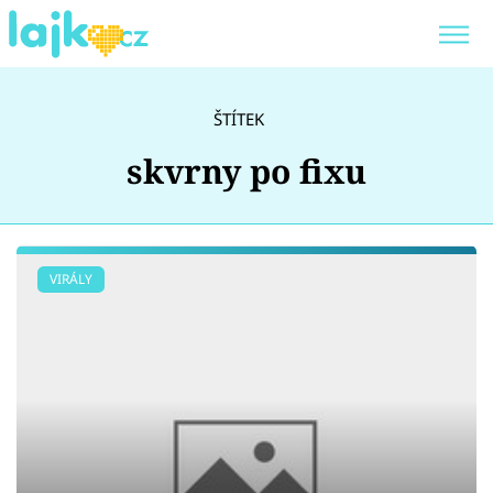
Trendy:
KARLOS VÉMOLA
ONLYFANS
ŠTÍTEK
SHOPAHOLICADEL
CLASH OF THE STARS
skvrny po fixu
Témata
VIRÁLY
Showbyznys
Youtubeři
Virály