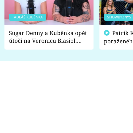
TADEÁŠ KUBĚNKA
SHOWBYZNYS
Sugar Denny a Kuběnka opět
Patrik Kincl se zastal
útočí na Veronicu Biasiol.
poraženéh
Proč je podle nich falešná a
fanoušci n
lže o své nevěře?