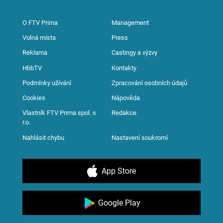
O FTV Prima
Management
Volná místa
Press
Reklama
Castingy a výzvy
HbbTV
Kontakty
Podmínky užívání
Zpracování osobních údajů
Cookies
Nápověda
Vlastník FTV Prima spol. s
Redakce
r.o.
Nahlásit chybu
Nastavení soukromí
App Store
Google Play