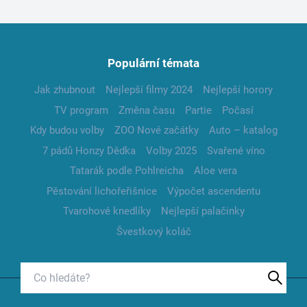
Populární témata
Jak zhubnout
Nejlepší filmy 2024
Nejlepší horory
TV program
Změna času
Partie
Počasí
Kdy budou volby
ZOO Nové začátky
Auto – katalog
7 pádů Honzy Dědka
Volby 2025
Svařené víno
Tatarák podle Pohlreicha
Aloe vera
Pěstování lichořeřišnice
Výpočet ascendentu
Tvarohové knedlíky
Nejlepší palačinky
Švestkový koláč