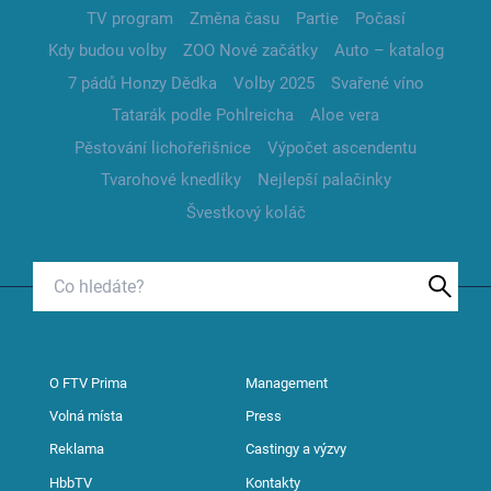
TV program
Změna času
Partie
Počasí
Kdy budou volby
ZOO Nové začátky
Auto – katalog
7 pádů Honzy Dědka
Volby 2025
Svařené víno
Tatarák podle Pohlreicha
Aloe vera
Pěstování lichořeřišnice
Výpočet ascendentu
Tvarohové knedlíky
Nejlepší palačinky
Švestkový koláč
O FTV Prima
Management
Volná místa
Press
Reklama
Castingy a výzvy
HbbTV
Kontakty