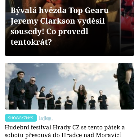
Sex a vztahy
Bývalá hvězda Top Gearu
Videa
Jeremy Clarkson vyděsil
sousedy! Co provedl
Sledujte prima+
tentokrát?
Přihlášení
Sledujte nás
SHOWBYZNYS
Hudební festival Hrady CZ se tento pátek a
sobotu přesouvá do Hradce nad Moravicí