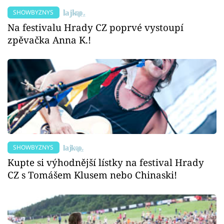
SHOWBYZNYS
Na festivalu Hrady CZ poprvé vystoupí
zpěvačka Anna K.!
SHOWBYZNYS
Kupte si výhodnější lístky na festival Hrady
CZ s Tomášem Klusem nebo Chinaski!