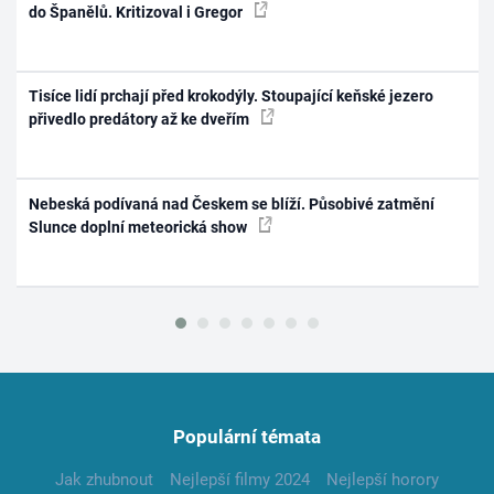
do Španělů. Kritizoval i Gregor
Tisíce lidí prchají před krokodýly. Stoupající keňské jezero
přivedlo predátory až ke dveřím
Nebeská podívaná nad Českem se blíží. Působivé zatmění
Slunce doplní meteorická show
Populární témata
Jak zhubnout
Nejlepší filmy 2024
Nejlepší horory