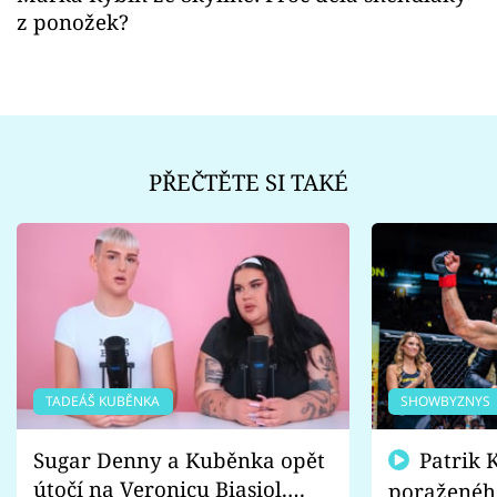
z ponožek?
PŘEČTĚTE SI TAKÉ
TADEÁŠ KUBĚNKA
SHOWBYZNYS
Sugar Denny a Kuběnka opět
Patrik Kincl se zastal
útočí na Veronicu Biasiol.
poraženéh