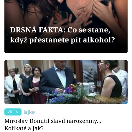
Sex a vztahy
Videa
DRSNÁ FAKTA: Co se stane,
Sledujte prima+
když přestanete pít alkohol?
Přihlášení
Sledujte nás
VIDEA
Miroslav Donutil slavil narozeniny…
Kolikáté a jak?