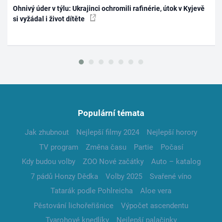
Ohnivý úder v týlu: Ukrajinci ochromili rafinérie, útok v Kyjevě
si vyžádal i život dítěte
Populární témata
Jak zhubnout
Nejlepší filmy 2024
Nejlepší horory
TV program
Změna času
Partie
Počasí
Kdy budou volby
ZOO Nové začátky
Auto – katalog
7 pádů Honzy Dědka
Volby 2025
Svařené víno
Tatarák podle Pohlreicha
Aloe vera
Pěstování lichořeřišnice
Výpočet ascendentu
Tvarohové knedlíky
Nejlepší palačinky