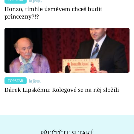
Honzo, tímhle úsměvem chceš budit
princezny?!?
TOPSTAR
Dárek Lipskému: Kolegové se na něj složili
PŘEČTĚTE SI TAKÉ