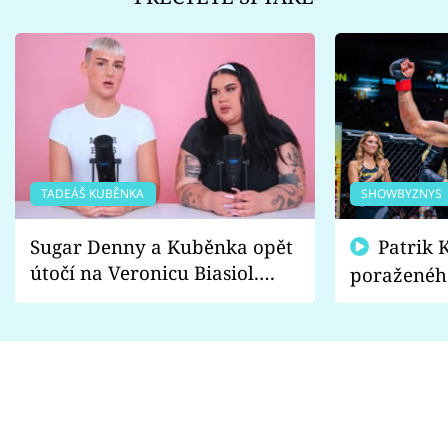
TADEÁŠ KUBĚNKA
SHOWBYZNYS
Sugar Denny a Kuběnka opět
Patrik Kincl se zastal
útočí na Veronicu Biasiol.
poraženéh
Proč je podle nich falešná a
fanoušci n
lže o své nevěře?