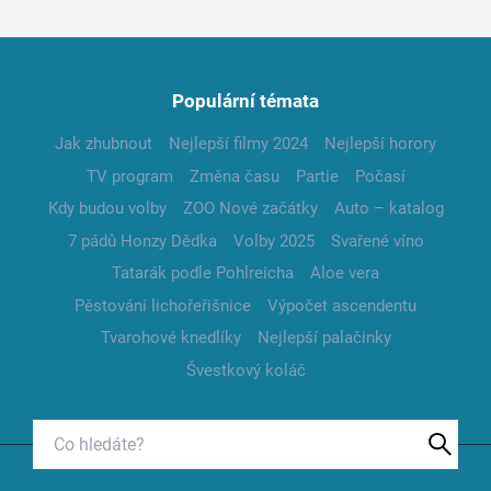
Populární témata
Jak zhubnout
Nejlepší filmy 2024
Nejlepší horory
TV program
Změna času
Partie
Počasí
Kdy budou volby
ZOO Nové začátky
Auto – katalog
7 pádů Honzy Dědka
Volby 2025
Svařené víno
Tatarák podle Pohlreicha
Aloe vera
Pěstování lichořeřišnice
Výpočet ascendentu
Tvarohové knedlíky
Nejlepší palačinky
Švestkový koláč