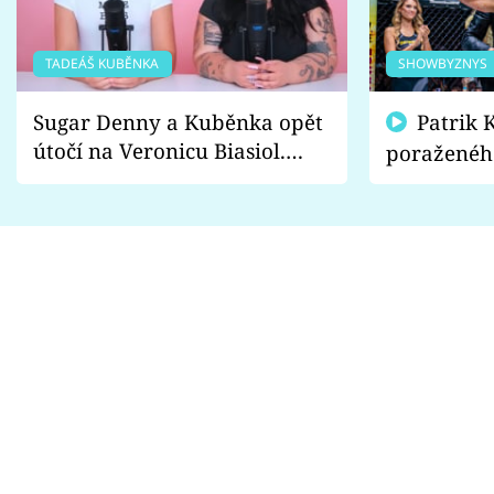
TADEÁŠ KUBĚNKA
SHOWBYZNYS
Sugar Denny a Kuběnka opět
Patrik Kincl se zastal
útočí na Veronicu Biasiol.
poraženéh
Proč je podle nich falešná a
fanoušci n
lže o své nevěře?