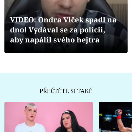
Sex a vztahy
Videa
VIDEO: Ondra Vlček spadl na
dno! Vydával se za policii,
Sledujte prima+
aby napálil svého hejtra
Přihlášení
Sledujte nás
PŘEČTĚTE SI TAKÉ