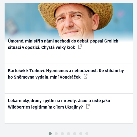
Úmorné, ministři s námi nechodí do debat, popsal Grolich
situaci v opozici. Chystá velký krok
Bartošek k Turkovi: Hyenismus a nehoráznost. Ke stíhání by
ho Sněmovna vydala, míní Vondráček
Lékárničky, drony i pytle na mrtvoly: Jsou tržiště jako
Wildberries legitimním cílem Ukrajiny?