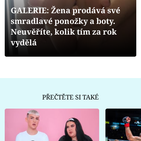
Sex a vztahy
GALERIE: Žena prodává své
Videa
smradlavé ponožky a boty.
Neuvěříte, kolik tím za rok
Sledujte prima+
vydělá
Přihlášení
Sledujte nás
PŘEČTĚTE SI TAKÉ