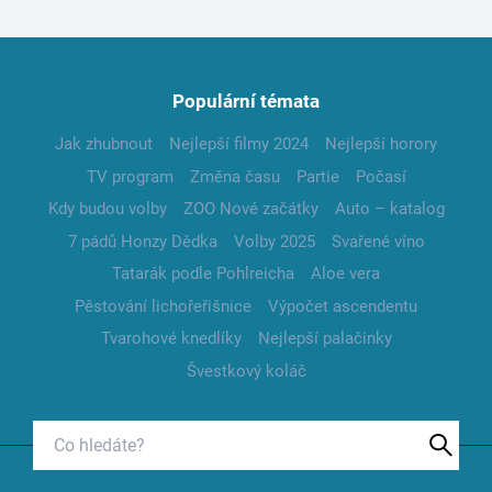
Populární témata
Jak zhubnout
Nejlepší filmy 2024
Nejlepší horory
TV program
Změna času
Partie
Počasí
Kdy budou volby
ZOO Nové začátky
Auto – katalog
7 pádů Honzy Dědka
Volby 2025
Svařené víno
Tatarák podle Pohlreicha
Aloe vera
Pěstování lichořeřišnice
Výpočet ascendentu
Tvarohové knedlíky
Nejlepší palačinky
Švestkový koláč