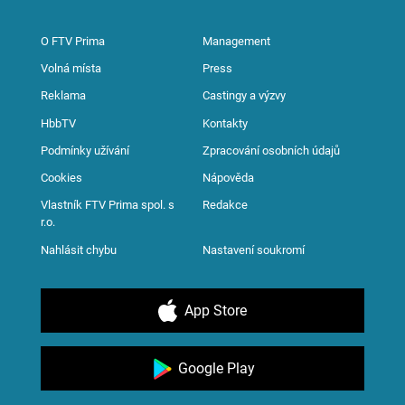
O FTV Prima
Management
Volná místa
Press
Reklama
Castingy a výzvy
HbbTV
Kontakty
Podmínky užívání
Zpracování osobních údajů
Cookies
Nápověda
Vlastník FTV Prima spol. s
Redakce
r.o.
Nahlásit chybu
Nastavení soukromí
App Store
Google Play