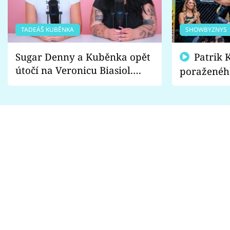
TADEÁŠ KUBĚNKA
SHOWBYZNYS
Sugar Denny a Kuběnka opět
Patrik Kincl se zastal
útočí na Veronicu Biasiol.
poraženéh
Proč je podle nich falešná a
fanoušci n
lže o své nevěře?