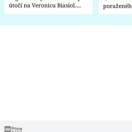
útočí na Veronicu Biasiol.
poraženéh
Proč je podle nich falešná a
fanoušci n
lže o své nevěře?