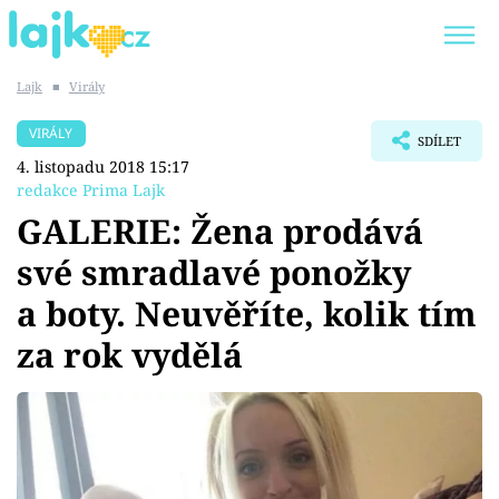
Lajk
■
Virály
Trendy:
KARLOS VÉMOLA
ONLYFANS
VIRÁLY
SDÍLET
SHOPAHOLICADEL
CLASH OF THE STARS
4. listopadu 2018 15:17
redakce Prima Lajk
GALERIE: Žena prodává
své smradlavé ponožky
Témata
a boty. Neuvěříte, kolik tím
Showbyznys
za rok vydělá
Youtubeři
Virály