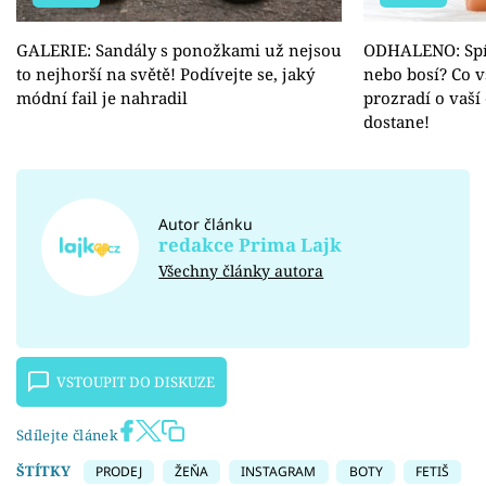
GALERIE: Sandály s ponožkami už nejsou
ODHALENO: Spít
to nejhorší na světě! Podívejte se, jaký
nebo bosí? Co v
módní fail je nahradil
prozradí o vaší 
dostane!
Autor článku
redakce Prima Lajk
Všechny články autora
VSTOUPIT DO DISKUZE
Sdílejte článek
ŠTÍTKY
PRODEJ
ŽEŇA
INSTAGRAM
BOTY
FETIŠ