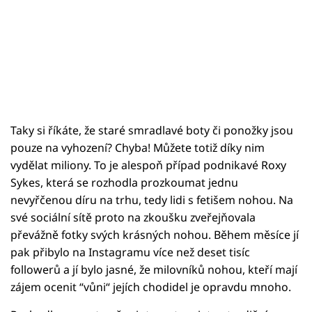
Taky si říkáte, že staré smradlavé boty či ponožky jsou
pouze na vyhození? Chyba! Můžete totiž díky nim
vydělat miliony. To je alespoň případ podnikavé Roxy
Sykes, která se rozhodla prozkoumat jednu
nevyřčenou díru na trhu, tedy lidi s fetišem nohou. Na
své sociální sítě proto na zkoušku zveřejňovala
převážně fotky svých krásných nohou. Během měsíce jí
pak přibylo na Instagramu více než deset tisíc
followerů a jí bylo jasné, že milovníků nohou, kteří mají
zájem ocenit “vůni“ jejích chodidel je opravdu mnoho.