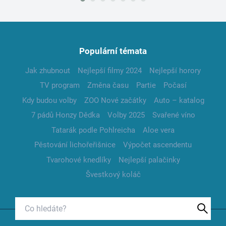
Populární témata
Jak zhubnout
Nejlepší filmy 2024
Nejlepší horory
TV program
Změna času
Partie
Počasí
Kdy budou volby
ZOO Nové začátky
Auto – katalog
7 pádů Honzy Dědka
Volby 2025
Svařené víno
Tatarák podle Pohlreicha
Aloe vera
Pěstování lichořeřišnice
Výpočet ascendentu
Tvarohové knedlíky
Nejlepší palačinky
Švestkový koláč