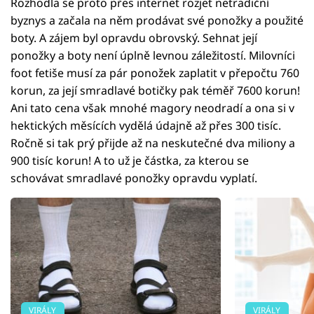
Rozhodla se proto přes internet rozjet netradiční
byznys a začala na něm prodávat své ponožky a použité
boty. A zájem byl opravdu obrovský. Sehnat její
ponožky a boty není úplně levnou záležitostí. Milovníci
foot fetiše musí za pár ponožek zaplatit v přepočtu 760
korun, za její smradlavé botičky pak téměř 7600 korun!
Ani tato cena však mnohé magory neodradí a ona si v
hektických měsících vydělá údajně až přes 300 tisíc.
Ročně si tak prý přijde až na neskutečné dva miliony a
900 tisíc korun! A to už je částka, za kterou se
schovávat smradlavé ponožky opravdu vyplatí.
VIRÁLY
VIRÁLY