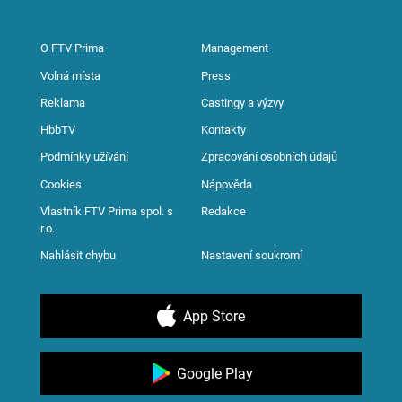
O FTV Prima
Management
Volná místa
Press
Reklama
Castingy a výzvy
HbbTV
Kontakty
Podmínky užívání
Zpracování osobních údajů
Cookies
Nápověda
Vlastník FTV Prima spol. s
Redakce
r.o.
Nahlásit chybu
Nastavení soukromí
App Store
Google Play