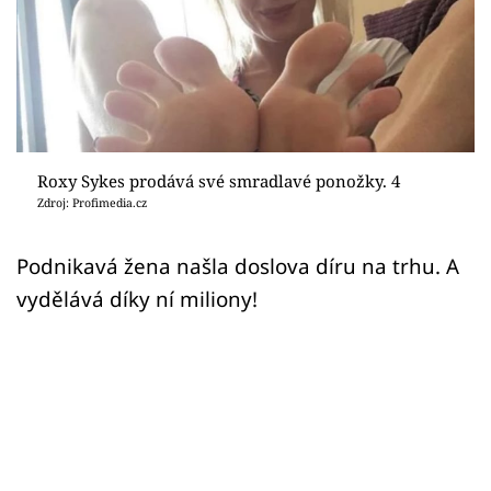
Sex a vztahy
Videa
Sledujte prima+
Přihlášení
Roxy Sykes prodává své smradlavé ponožky. 4
Zdroj: Profimedia.cz
Sledujte nás
Podnikavá žena našla doslova díru na trhu. A
vydělává díky ní miliony!