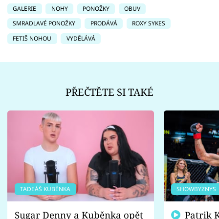
GALERIE
NOHY
PONOŽKY
OBUV
SMRADLAVÉ PONOŽKY
PRODÁVÁ
ROXY SYKES
FETIŠ NOHOU
VYDĚLÁVÁ
PŘEČTĚTE SI TAKÉ
TADEÁŠ KUBĚNKA
SHOWBYZNYS
Sugar Denny a Kuběnka opět
Patrik Kincl se zastal