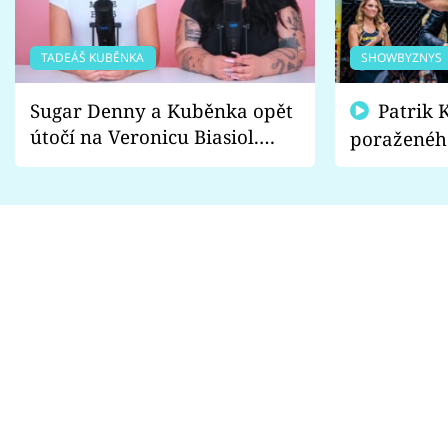
TADEÁŠ KUBĚNKA
SHOWBYZNYS
Sugar Denny a Kuběnka opět
Patrik Kincl se zastal
útočí na Veronicu Biasiol.
poraženéh
Proč je podle nich falešná a
fanoušci n
lže o své nevěře?