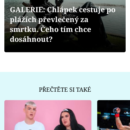
Sex a vztahy
GALERIE: Chlápek cestuje po
Videa
plážích převlečený za
smrtku. Čeho tím chce
Sledujte prima+
dosáhnout?
Přihlášení
Sledujte nás
PŘEČTĚTE SI TAKÉ