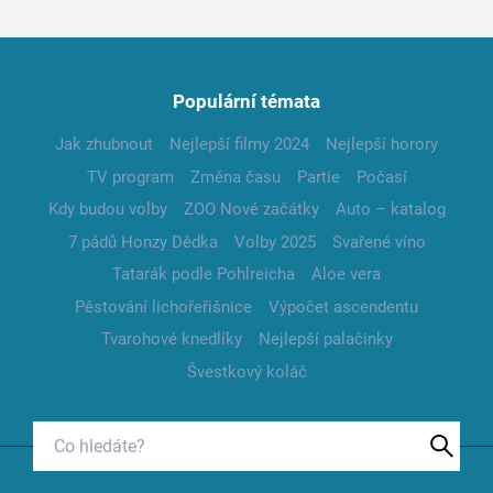
Populární témata
Jak zhubnout
Nejlepší filmy 2024
Nejlepší horory
TV program
Změna času
Partie
Počasí
Kdy budou volby
ZOO Nové začátky
Auto – katalog
7 pádů Honzy Dědka
Volby 2025
Svařené víno
Tatarák podle Pohlreicha
Aloe vera
Pěstování lichořeřišnice
Výpočet ascendentu
Tvarohové knedlíky
Nejlepší palačinky
Švestkový koláč