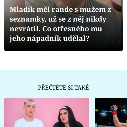
Sex a vztahy
Mladík měl rande s mužem z
Videa
seznamky, už se z něj nikdy
nevrátil. Co otřesného mu
Sledujte prima+
jeho nápadník udělal?
Přihlášení
Sledujte nás
PŘEČTĚTE SI TAKÉ