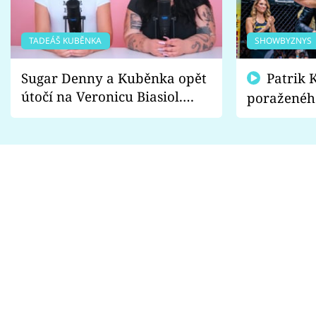
TADEÁŠ KUBĚNKA
SHOWBYZNYS
Sugar Denny a Kuběnka opět
Patrik Kincl se zastal
útočí na Veronicu Biasiol.
poraženéh
Proč je podle nich falešná a
fanoušci n
lže o své nevěře?