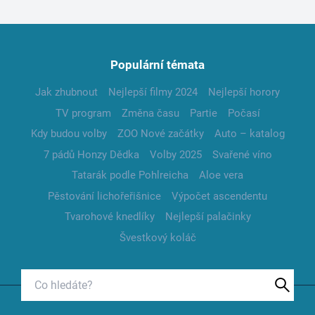
Populární témata
Jak zhubnout
Nejlepší filmy 2024
Nejlepší horory
TV program
Změna času
Partie
Počasí
Kdy budou volby
ZOO Nové začátky
Auto – katalog
7 pádů Honzy Dědka
Volby 2025
Svařené víno
Tatarák podle Pohlreicha
Aloe vera
Pěstování lichořeřišnice
Výpočet ascendentu
Tvarohové knedlíky
Nejlepší palačinky
Švestkový koláč