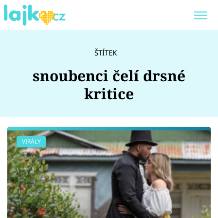
Trendy:
KARLOS VÉMOLA
ONLYFANS
ŠTÍTEK
SHOPAHOLICADEL
CLASH OF THE STARS
snoubenci čelí drsné
kritice
Témata
VIRÁLY
Showbyznys
Youtubeři
Virály