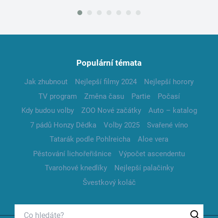
Populární témata
Jak zhubnout
Nejlepší filmy 2024
Nejlepší horory
TV program
Změna času
Partie
Počasí
Kdy budou volby
ZOO Nové začátky
Auto – katalog
7 pádů Honzy Dědka
Volby 2025
Svařené víno
Tatarák podle Pohlreicha
Aloe vera
Pěstování lichořeřišnice
Výpočet ascendentu
Tvarohové knedlíky
Nejlepší palačinky
Švestkový koláč