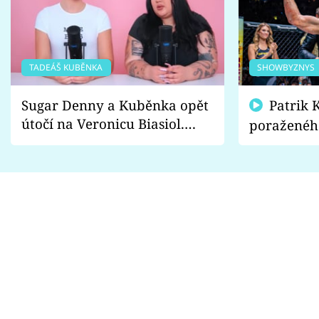
TADEÁŠ KUBĚNKA
SHOWBYZNYS
Sugar Denny a Kuběnka opět
Patrik Kincl se zastal
útočí na Veronicu Biasiol.
poraženéh
Proč je podle nich falešná a
fanoušci n
lže o své nevěře?