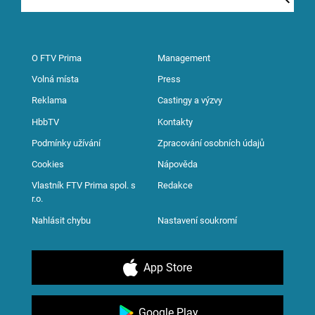
O FTV Prima
Management
Volná místa
Press
Reklama
Castingy a výzvy
HbbTV
Kontakty
Podmínky užívání
Zpracování osobních údajů
Cookies
Nápověda
Vlastník FTV Prima spol. s
Redakce
r.o.
Nahlásit chybu
Nastavení soukromí
App Store
Google Play