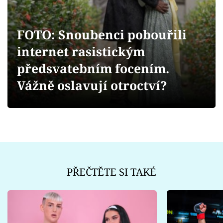
Sex a vztahy
Videa
FOTO: Snoubenci pobouřili
internet rasistickým
Sledujte prima+
předsvatebním focením.
Přihlášení
Vážně oslavují otroctví?
Sledujte nás
PŘEČTĚTE SI TAKÉ