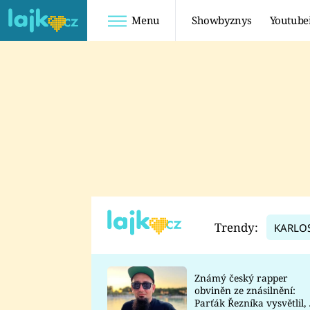
Menu
Showbyznys
Youtube
Youtuberky
Youtubeři
SHOPAHOLICADEL
FATTYPILLOW
ANNA ŠULC
FREESCOOT
SUGAR DENNY
ADAM KAJUMI
LADUŠKA
TADEÁŠ KUBĚNKA
DOMINIKA
DATEL
Trendy:
KARLO
MYSLIVCOVÁ
Známý český rapper
obviněn ze znásilnění:
Parťák Řezníka vysvětlil, 