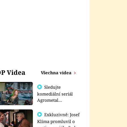
P Videa
Všechna videa
Sledujte
komediální seriál
Agrometal
exkluzivně na
prima+
Exkluzivně: Josef
Klíma promluvil o