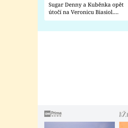
Sugar Denny a Kuběnka opět
útočí na Veronicu Biasiol.
Proč je podle nich falešná a
lže o své nevěře?