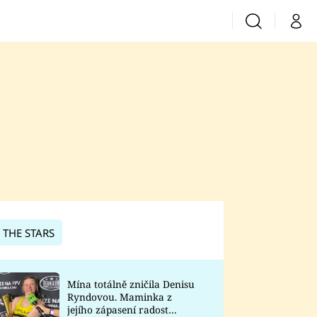
Vyhledávání
Můj 
Prima+
CNN Prima News
Prima Fresh
Prima Living
Prima Zoom
 THE STARS
Prima Lajk
Mína totálně zničila Denisu
Ryndovou. Maminka z
Sledujte nás
jejího zápasení radost