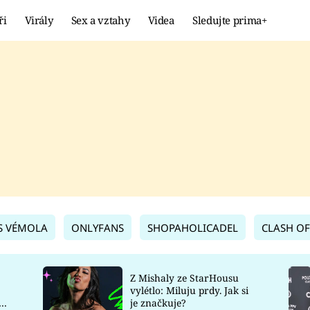
ři
Virály
Sex a vztahy
Videa
Sledujte prima+
Showbyznys
Extrém
VIRÁLY
KURIOZITY
VIDEA
KVÍZY
S VÉMOLA
ONLYFANS
SHOPAHOLICADEL
CLASH OF
Z Mishaly ze StarHousu
vylétlo: Miluju prdy. Jak si
co
je značkuje?