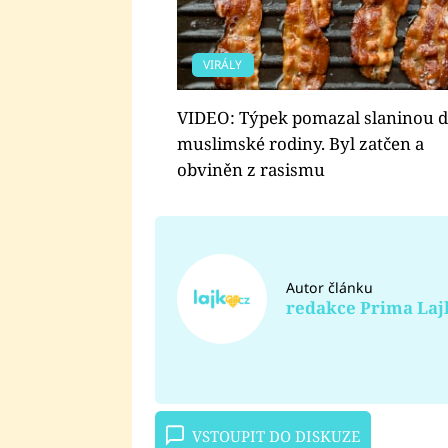
VIRÁLY
VIDEO: Týpek pomazal slaninou 
muslimské rodiny. Byl zatčen a
obviněn z rasismu
Autor článku
redakce Prima Laj
VSTOUPIT DO DISKUZE