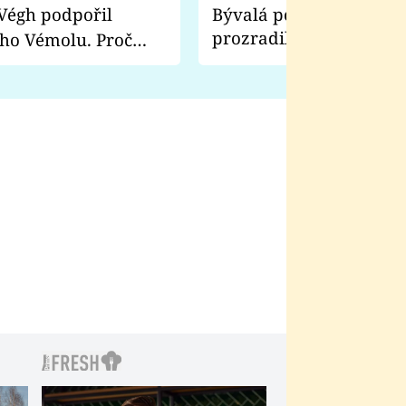
Bývalá pornoherečka
prozradila, co ji šokova
ho Vémolu. Proč
natáčení Euforie. Vážně
ji zápasit s ním než
bylo drsnější než hanba
 Kinclem?
filmy?