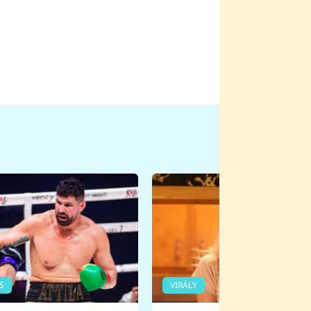
S
VIRÁLY