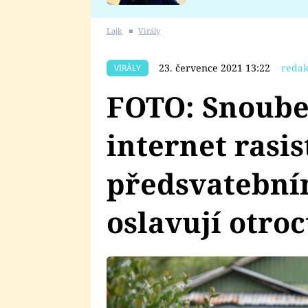
se v Plzni stalo
Lajk
■
Virály
23. července 2021 13:22
redak
VIRÁLY
FOTO: Snoube
internet rasi
předsvatební
oslavují otroc