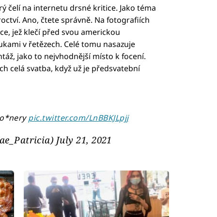
ý čelí na internetu drsné kritice. Jako téma
troctví. Ano, čtete správně. Na fotografiích
e, jež klečí před svou americkou
kami v řetězech. Celé tomu nasazuje
ntáž, jako to nejvhodnější místo k focení.
ch celá svatba, když už je předsvatební
 co*nery
pic.twitter.com/LnBBKJLpjj
ae_Patricia)
July 21, 2021