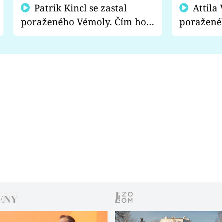
Patrik Kincl se zastal
Attila Végh podpořil
poraženého Vémoly. Čím ho
poražené
fanoušci naštvali?
chce radě
s vítězem