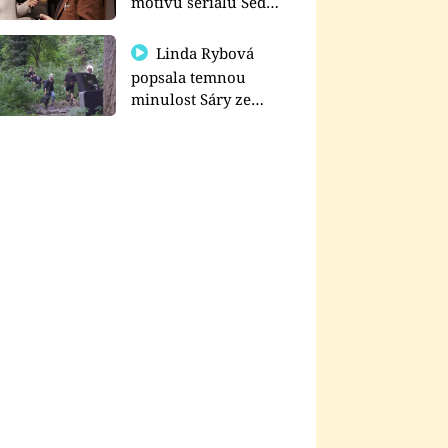
motivu seriálu Sedm
schodů k moci
Linda Rybová
popsala temnou
minulost Sáry ze
seriálu Zákony vlka