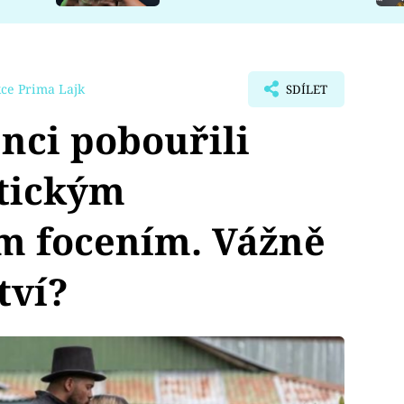
ce Prima Lajk
SDÍLET
nci pobouřili
stickým
m focením. Vážně
tví?