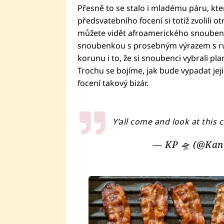
Přesně to se stalo i mladému páru, kter
předsvatebního focení si totiž zvolili o
můžete vidět afroamerického snoubenc
snoubenkou s prosebným výrazem s ru
korunu i to, že si snoubenci vybrali pla
Trochu se bojíme, jak bude vypadat jeji
focení takový bizár.
Y’all come and look at this
— KP 🛸 (@Kan