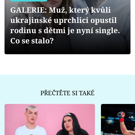
Sex a vztahy
GALERIE: Muž, který kvůli
Videa
ukrajinské uprchlici opustil
rodinu s dětmi je nyní single.
Sledujte prima+
Co se stalo?
Přihlášení
Sledujte nás
PŘEČTĚTE SI TAKÉ