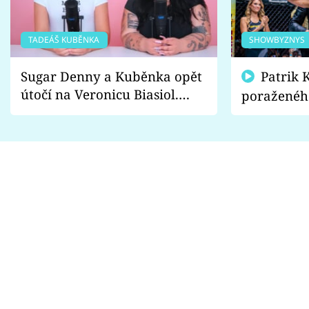
TADEÁŠ KUBĚNKA
SHOWBYZNYS
Sugar Denny a Kuběnka opět
Patrik Kincl se zastal
útočí na Veronicu Biasiol.
poraženéh
Proč je podle nich falešná a
fanoušci n
lže o své nevěře?