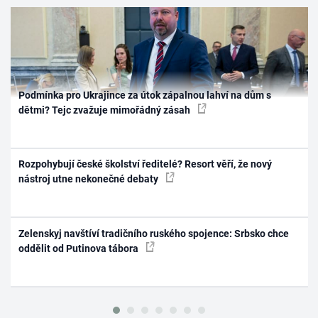
Podmínka pro Ukrajince za útok zápalnou lahví na dům s
dětmi? Tejc zvažuje mimořádný zásah
Rozpohybují české školství ředitelé? Resort věří, že nový
nástroj utne nekonečné debaty
Zelenskyj navštíví tradičního ruského spojence: Srbsko chce
oddělit od Putinova tábora