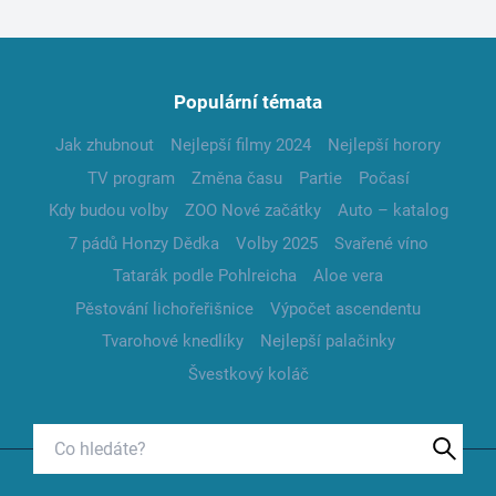
Populární témata
Jak zhubnout
Nejlepší filmy 2024
Nejlepší horory
TV program
Změna času
Partie
Počasí
Kdy budou volby
ZOO Nové začátky
Auto – katalog
7 pádů Honzy Dědka
Volby 2025
Svařené víno
Tatarák podle Pohlreicha
Aloe vera
Pěstování lichořeřišnice
Výpočet ascendentu
Tvarohové knedlíky
Nejlepší palačinky
Švestkový koláč