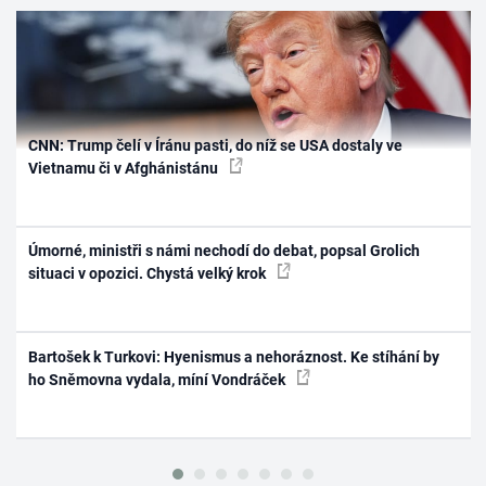
CNN: Trump čelí v Íránu pasti, do níž se USA dostaly ve
Vietnamu či v Afghánistánu
Úmorné, ministři s námi nechodí do debat, popsal Grolich
situaci v opozici. Chystá velký krok
Bartošek k Turkovi: Hyenismus a nehoráznost. Ke stíhání by
ho Sněmovna vydala, míní Vondráček