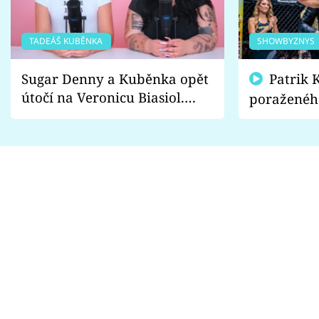
TADEÁŠ KUBĚNKA
SHOWBYZNYS
Sugar Denny a Kuběnka opět
Patrik Kincl se zastal
útočí na Veronicu Biasiol.
poraženéh
Proč je podle nich falešná a
fanoušci n
lže o své nevěře?