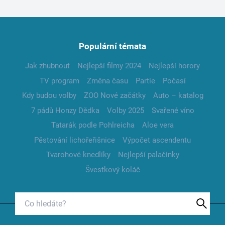
Populární témata
Jak zhubnout
Nejlepší filmy 2024
Nejlepší horory
TV program
Změna času
Partie
Počasí
Kdy budou volby
ZOO Nové začátky
Auto – katalog
7 pádů Honzy Dědka
Volby 2025
Svařené víno
Tatarák podle Pohlreicha
Aloe vera
Pěstování lichořeřišnice
Výpočet ascendentu
Tvarohové knedlíky
Nejlepší palačinky
Švestkový koláč