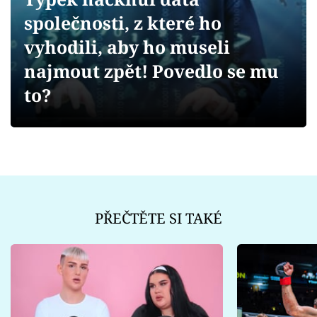
Sex a vztahy
společnosti, z které ho
Videa
vyhodili, aby ho museli
najmout zpět! Povedlo se mu
Sledujte prima+
to?
Přihlášení
Sledujte nás
PŘEČTĚTE SI TAKÉ