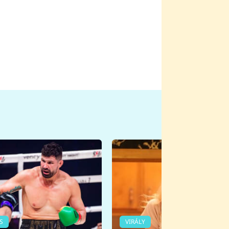
S
VIRÁLY