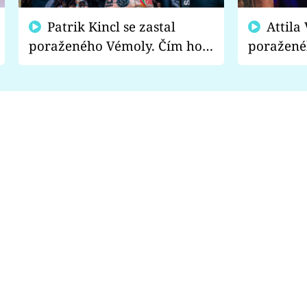
Patrik Kincl se zastal
Attila Végh podpořil
poraženého Vémoly. Čím ho
poražené
fanoušci naštvali?
chce radě
s vítězem