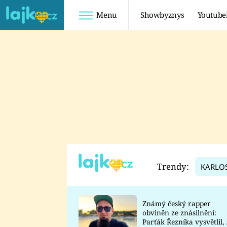
Menu
Showbyznys
Youtube
Youtuberky
Youtubeři
SHOPAHOLICADEL
FATTYPILLOW
ANNA ŠULC
FREESCOOT
SUGAR DENNY
ADAM KAJUMI
LADUŠKA
TADEÁŠ KUBĚNKA
DOMINIKA
DATEL
Trendy:
KARLO
MYSLIVCOVÁ
Známý český rapper
obviněn ze znásilnění:
Parťák Řezníka vysvětlil, 