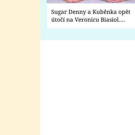
Sugar Denny a Kuběnka opět
útočí na Veronicu Biasiol.
Proč je podle nich falešná a
lže o své nevěře?