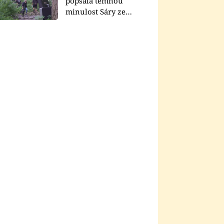
popsala temnou
minulost Sáry ze
seriálu Zákony vlka