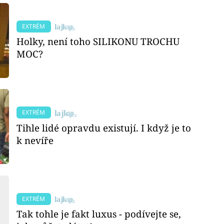
EXTRÉM
Holky, není toho SILIKONU TROCHU
MOC?
EXTRÉM
Tihle lidé opravdu existují. I když je to
k nevíře​
EXTRÉM
Tak tohle je fakt luxus - podívejte se,