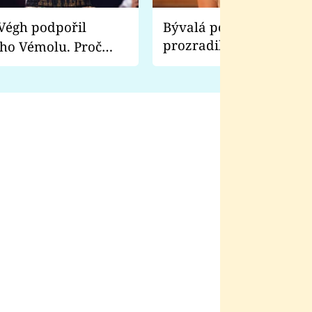
Bývalá pornoherečka
prozradila, co ji šokova
ho Vémolu. Proč
natáčení Euforie. Vážně
ji zápasit s ním než
bylo drsnější než hanba
 Kinclem?
filmy?