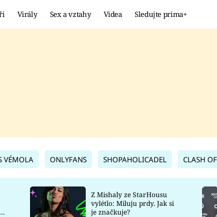
ři
Virály
Sex a vztahy
Videa
Sledujte prima+
Showbyznys
Extrém
VIRÁLY
KURIOZITY
VIDEA
KVÍZY
S VÉMOLA
ONLYFANS
SHOPAHOLICADEL
CLASH OF
Z Mishaly ze StarHousu
vylétlo: Miluju prdy. Jak si
co
je značkuje?