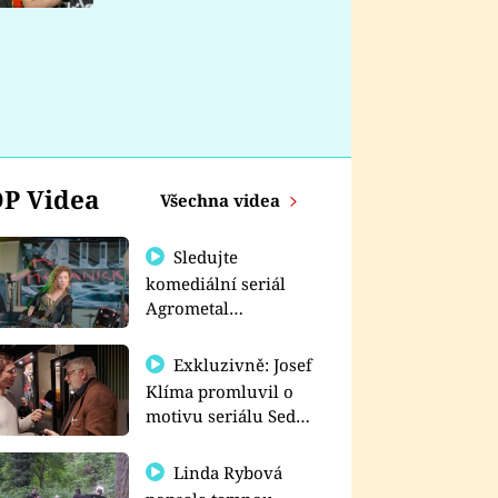
nemá
P Videa
Všechna videa
Sledujte
komediální seriál
Agrometal
exkluzivně na
prima+
Exkluzivně: Josef
Klíma promluvil o
motivu seriálu Sedm
schodů k moci
Linda Rybová