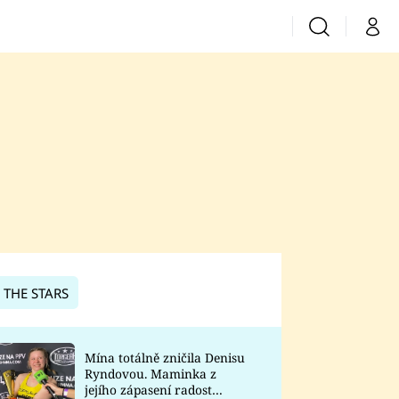
Vyhledávání
Můj 
Prima+
CNN Prima News
Prima Fresh
Prima Living
Prima Zoom
 THE STARS
Prima Lajk
Mína totálně zničila Denisu
Ryndovou. Maminka z
Sledujte nás
jejího zápasení radost