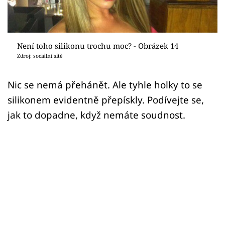
Sex a vztahy
Videa
Není toho silikonu trochu moc? - Obrázek 14
Sledujte prima+
Zdroj: sociální sítě
Přihlášení
Nic se nemá přehánět. Ale tyhle holky to se
silikonem evidentně přepískly. Podívejte se,
jak to dopadne, když nemáte soudnost.
Sledujte nás