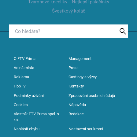
Tvarohové knedlíky
Nejlepší palačinky
Švestkový koláč
O FTV Prima
Management
Volná místa
Press
Reklama
Castingy a výzvy
HbbTV
Kontakty
Podmínky užívání
Zpracování osobních údajů
Cookies
Nápověda
Vlastník FTV Prima spol. s
Redakce
r.o.
Nahlásit chybu
Nastavení soukromí