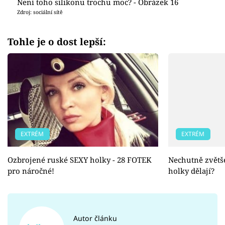
Není toho silikonu trochu moc? - Obrázek 16
Zdroj: sociální sítě
Tohle je o dost lepší:
EXTRÉM
EXTRÉM
Ozbrojené ruské SEXY holky - 28 FOTEK
Nechutně zvětšen
pro náročné!
holky dělají?
Autor článku