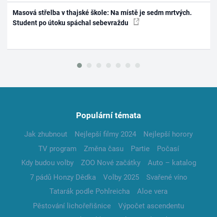
Masová střelba v thajské škole: Na místě je sedm mrtvých.
Student po útoku spáchal sebevraždu
Populární témata
Jak zhubnout
Nejlepší filmy 2024
Nejlepší horory
TV program
Změna času
Partie
Počasí
Kdy budou volby
ZOO Nové začátky
Auto – katalog
7 pádů Honzy Dědka
Volby 2025
Svařené víno
Tatarák podle Pohlreicha
Aloe vera
Pěstování lichořeřišnice
Výpočet ascendentu