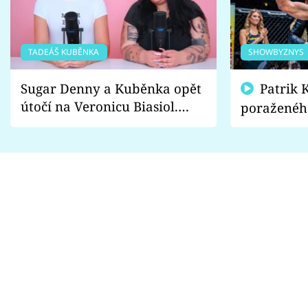
TADEÁŠ KUBĚNKA
SHOWBYZNYS
Sugar Denny a Kuběnka opět
Patrik Kincl se zastal
útočí na Veronicu Biasiol.
poraženéh
Proč je podle nich falešná a
fanoušci n
lže o své nevěře?