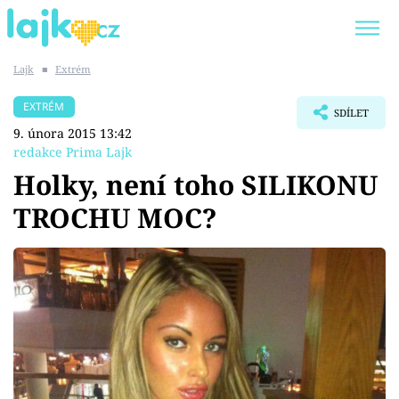
Lajk
■
Extrém
Trendy:
KARLOS VÉMOLA
ONLYFANS
EXTRÉM
SDÍLET
SHOPAHOLICADEL
CLASH OF THE STARS
9. února 2015 13:42
redakce Prima Lajk
Holky, není toho SILIKONU
TROCHU MOC?
Témata
Showbyznys
Youtubeři
Virály