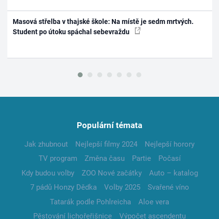
Masová střelba v thajské škole: Na místě je sedm mrtvých.
Student po útoku spáchal sebevraždu
Populární témata
Jak zhubnout
Nejlepší filmy 2024
Nejlepší horory
TV program
Změna času
Partie
Počasí
Kdy budou volby
ZOO Nové začátky
Auto – katalog
7 pádů Honzy Dědka
Volby 2025
Svařené víno
Tatarák podle Pohlreicha
Aloe vera
Pěstování lichořeřišnice
Výpočet ascendentu