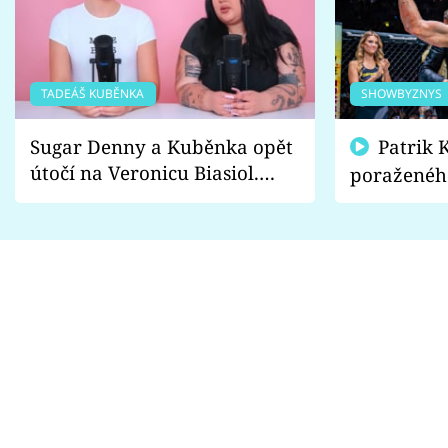
TADEÁŠ KUBĚNKA
SHOWBYZNYS
Sugar Denny a Kuběnka opět
Patrik Kincl se zastal
útočí na Veronicu Biasiol.
poraženéh
Proč je podle nich falešná a
fanoušci n
lže o své nevěře?