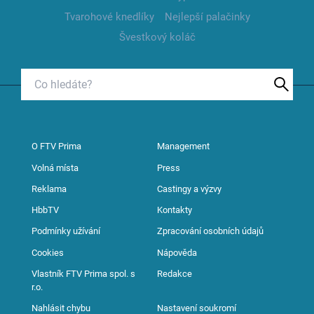
Tvarohové knedlíky
Nejlepší palačinky
Švestkový koláč
O FTV Prima
Management
Volná místa
Press
Reklama
Castingy a výzvy
HbbTV
Kontakty
Podmínky užívání
Zpracování osobních údajů
Cookies
Nápověda
Vlastník FTV Prima spol. s
Redakce
r.o.
Nahlásit chybu
Nastavení soukromí