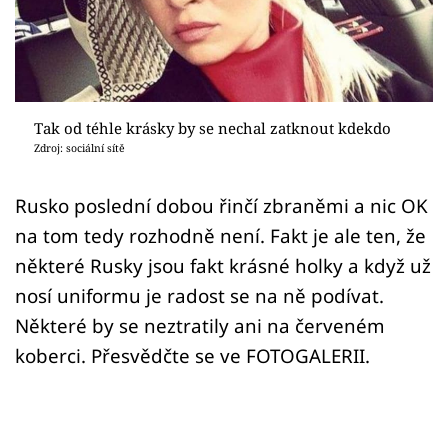
Sex a vztahy
Videa
Sledujte prima+
Tak od téhle krásky by se nechal zatknout kdekdo
Zdroj: sociální sítě
Přihlášení
Rusko poslední dobou řinčí zbraněmi a nic OK
na tom tedy rozhodně není. Fakt je ale ten, že
Sledujte nás
některé Rusky jsou fakt krásné holky a když už
nosí uniformu je radost se na ně podívat.
Některé by se neztratily ani na červeném
koberci. Přesvědčte se ve FOTOGALERII.