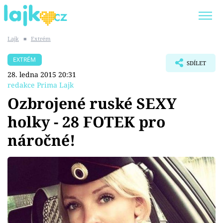
Lajk
■
Extrém
Trendy:
KARLOS VÉMOLA
ONLYFANS
EXTRÉM
SDÍLET
SHOPAHOLICADEL
CLASH OF THE STARS
28. ledna 2015 20:31
redakce Prima Lajk
Ozbrojené ruské SEXY
holky - 28 FOTEK pro
Témata
náročné!
Showbyznys
Youtubeři
Virály