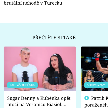
brutální nehodě v Turecku
PŘEČTĚTE SI TAKÉ
TADEÁŠ KUBĚNKA
SHOWBYZNYS
Sugar Denny a Kuběnka opět
Patrik Kincl se zastal
útočí na Veronicu Biasiol.
poraženéh