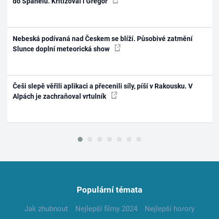
do Španělů. Kritizoval i Gregor
Nebeská podívaná nad Českem se blíží. Působivé zatmění
Slunce doplní meteorická show
Češi slepě věřili aplikaci a přecenili síly, píší v Rakousku. V
Alpách je zachraňoval vrtulník
Populární témata
Jak zhubnout
Nejlepší filmy 2024
Nejlepší horory