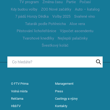
TV program
Změna času
Partie
Počasí
Kdy budou volby
ZOO Nové začátky
Auto – katalog
7 pádů Honzy Dědka
Volby 2025
Svařené víno
Tatarák podle Pohlreicha
Aloe vera
Pěstování lichořeřišnice
Výpočet ascendentu
Tvarohové knedlíky
Nejlepší palačinky
Švestkový koláč
O FTV Prima
Management
Volná místa
Press
Reklama
Castingy a výzvy
HbbTV
Kontakty