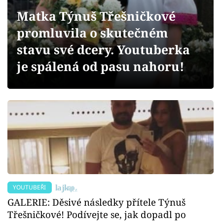
Sex a vztahy
Matka Týnuš Třešničkové
Videa
promluvila o skutečném
stavu své dcery. Youtuberka
Sledujte prima+
je spálená od pasu nahoru!
Přihlášení
Sledujte nás
YOUTUBEŘI
GALERIE: Děsivé následky přítele Týnuš
Třešničkové! Podívejte se, jak dopadl po