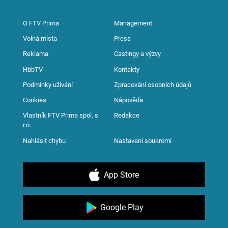
O FTV Prima
Management
Volná místa
Press
Reklama
Castingy a výzvy
HbbTV
Kontakty
Podmínky užívání
Zpracování osobních údajů
Cookies
Nápověda
Vlastník FTV Prima spol. s
Redakce
r.o.
Nahlásit chybu
Nastavení soukromí
App Store
Google Play