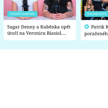
TADEÁŠ KUBĚNKA
SHOWBYZNYS
Sugar Denny a Kuběnka opět
Patrik Kincl se zastal
útočí na Veronicu Biasiol.
poraženéh
Proč je podle nich falešná a
fanoušci n
lže o své nevěře?