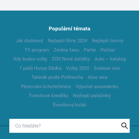
Populární témata
Jak zhubnout
Nejlepší filmy 2024
Nejlepší horory
TV program
Změna času
Partie
Počasí
Kdy budou volby
ZOO Nové začátky
Auto – katalog
7 pádů Honzy Dědka
Volby 2025
Svařené víno
Tatarák podle Pohlreicha
Aloe vera
Pěstování lichořeřišnice
Výpočet ascendentu
Tvarohové knedlíky
Nejlepší palačinky
Švestkový koláč