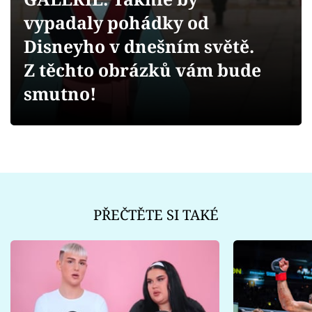
Sex a vztahy
vypadaly pohádky od
Videa
Disneyho v dnešním světě.
Z těchto obrázků vám bude
Sledujte prima+
smutno!
Přihlášení
Sledujte nás
PŘEČTĚTE SI TAKÉ