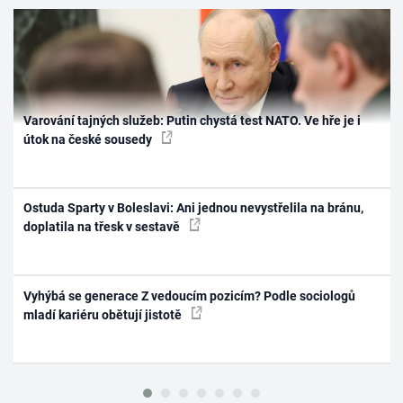
Varování tajných služeb: Putin chystá test NATO. Ve hře je i
útok na české sousedy
Ostuda Sparty v Boleslavi: Ani jednou nevystřelila na bránu,
doplatila na třesk v sestavě
Vyhýbá se generace Z vedoucím pozicím? Podle sociologů
mladí kariéru obětují jistotě