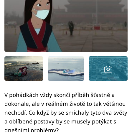
Sex a vztahy
Videa
Sledujte prima+
Přihlášení
Sledujte nás
V pohádkách vždy skončí příběh šťastně a
dokonale, ale v reálném životě to tak většinou
nechodí. Co když by se smíchaly tyto dva světy
a oblíbené postavy by se musely potýkat s
dnešními problémy?