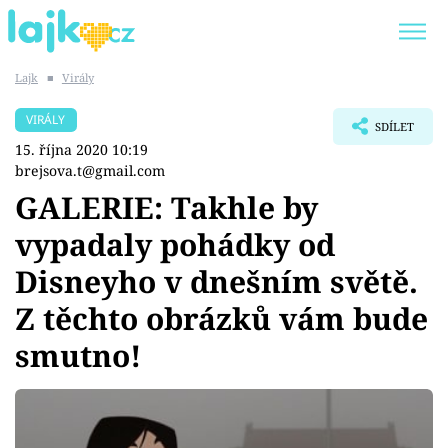
Lajk
■
Virály
Trendy:
KARLOS VÉMOLA
ONLYFANS
VIRÁLY
SDÍLET
SHOPAHOLICADEL
CLASH OF THE STARS
15. října 2020 10:19
brejsova.t@gmail.com
GALERIE: Takhle by
vypadaly pohádky od
Témata
Disneyho v dnešním světě.
Showbyznys
Z těchto obrázků vám bude
smutno!
Youtubeři
Virály