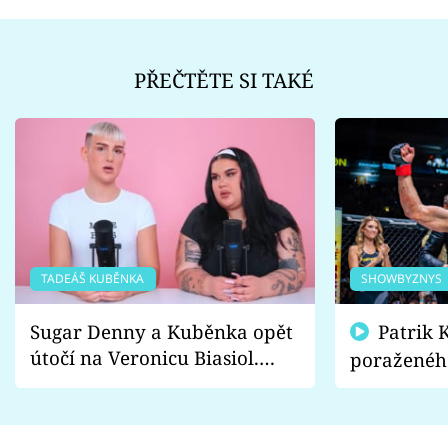
PŘEČTĚTE SI TAKÉ
TADEÁŠ KUBĚNKA
SHOWBYZNYS
Sugar Denny a Kuběnka opět
Patrik Kincl se zastal
útočí na Veronicu Biasiol.
poraženéh
Proč je podle nich falešná a
fanoušci n
lže o své nevěře?