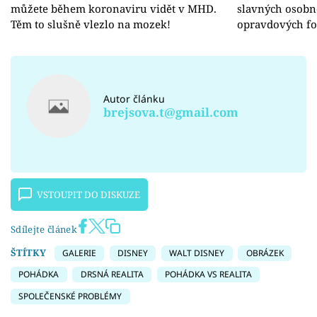
můžete během koronaviru vidět v MHD.
slavných osobno
Těm to slušně vlezlo na mozek!
opravdových fo
Autor článku
brejsova.t@gmail.com
VSTOUPIT DO DISKUZE
Sdílejte článek
ŠTÍTKY
GALERIE
DISNEY
WALT DISNEY
OBRÁZEK
POHÁDKA
DRSNÁ REALITA
POHÁDKA VS REALITA
SPOLEČENSKÉ PROBLÉMY