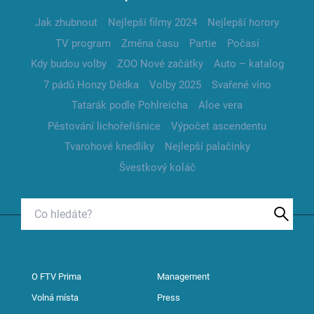
Jak zhubnout
Nejlepší filmy 2024
Nejlepší horory
TV program
Změna času
Partie
Počasí
Kdy budou volby
ZOO Nové začátky
Auto – katalog
7 pádů Honzy Dědka
Volby 2025
Svařené víno
Tatarák podle Pohlreicha
Aloe vera
Pěstování lichořeřišnice
Výpočet ascendentu
Tvarohové knedlíky
Nejlepší palačinky
Švestkový koláč
O FTV Prima
Management
Volná místa
Press