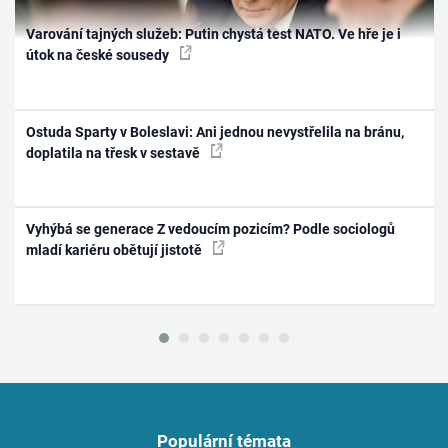
Varování tajných služeb: Putin chystá test NATO. Ve hře je i
útok na české sousedy
Ostuda Sparty v Boleslavi: Ani jednou nevystřelila na bránu,
doplatila na třesk v sestavě
Vyhýbá se generace Z vedoucím pozicím? Podle sociologů
mladí kariéru obětují jistotě
Populární témata