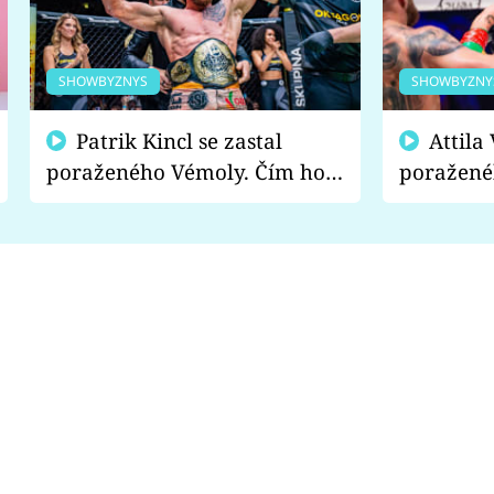
SHOWBYZNYS
SHOWBYZNY
Patrik Kincl se zastal
Attila Végh podpořil
poraženého Vémoly. Čím ho
poražené
fanoušci naštvali?
chce radě
s vítězem