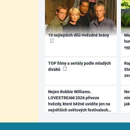
10 nejlepších dílů Hvězdné brány
Ma
hum
vy
TOP filmy a seriály podle mladých
Rap
diváků
Slo
ze
Nejen Robbie Williams.
No
LOVESTREAM 2026 přiveze
ním
hvězdy, které běžně uvidíte jen na
ja
největších světových festivalech