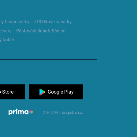
dy budou volby
ZOO Nové začátky
e vera
Pěstování lichořeřišnice
ý koláč
 Store
Google Play
© FTV Prima spol. s r.o.