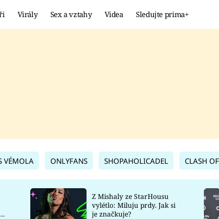
ři
Virály
Sex a vztahy
Videa
Sledujte prima+
Showbyznys
Extrém
VIRÁLY
KURIOZITY
VIDEA
KVÍZY
S VÉMOLA
ONLYFANS
SHOPAHOLICADEL
CLASH OF
Z Mishaly ze StarHousu
vylétlo: Miluju prdy. Jak si
co
je značkuje?