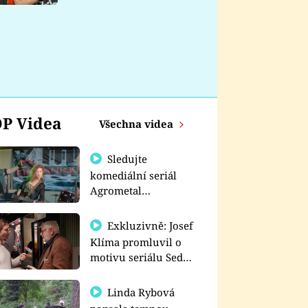
nemá
P Videa
Všechna videa
Sledujte
komediální seriál
Agrometal
exkluzivně na
prima+
Exkluzivně: Josef
Klíma promluvil o
motivu seriálu Sedm
schodů k moci
Linda Rybová