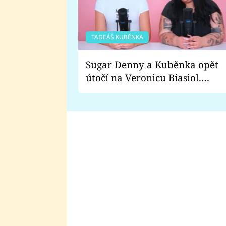
TADEÁŠ KUBĚNKA
Sugar Denny a Kuběnka opět
útočí na Veronicu Biasiol.
Proč je podle nich falešná a
lže o své nevěře?