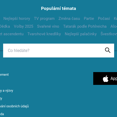
Populární témata
Nejlepší horory
TV program
Změna času
Partie
Počasí
K
Dědka
Volby 2025
Svařené víno
Tatarák podle Pohlreicha
Alo
t ascendentu
Tvarohové knedlíky
Nejlepší palačinky
Švestkov
ement
App
y a výzvy
ty
vání osobních údajů
ěda