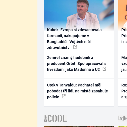
Kubek: Evropa si zdevastovala
Pri
farmacii, nakupujeme v
Pri
Bangladéši. Vojtěch ničí
i n
zdravotnictví
Zemřel známý hudebník a
Ma
producent Orbit. Spolupracoval s
vž
hvězdami jako Madonna a U2
já,
Útok v Tanvaldu: Pachatel měl
Ro
pobodat tři lidi, na místě zasahuje
Pr
policie
a 