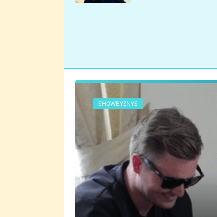
se v Plzni stalo
SHOWBYZNYS