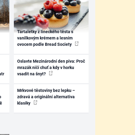
Tartaletky z lineckého těsta s
vanilkovým krémem a lesním
ovocem podle Bread Society
Oslavte Mezinárodní den piva: Proč
mrazák ničí chuť a kdy v horku
atr
vsadit na šnyt?
Mrkvové těstoviny bez lepku –
o
zdravá a originální alternativa
ně
klasiky