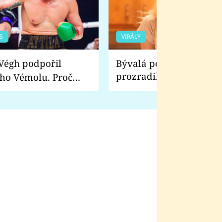
S
VIRÁLY
Bývalá pornoherečka
prozradila, co ji šokova
ho Vémolu. Proč
natáčení Euforie. Vážně
ji zápasit s ním než
bylo drsnější než hanba
 Kinclem?
filmy?