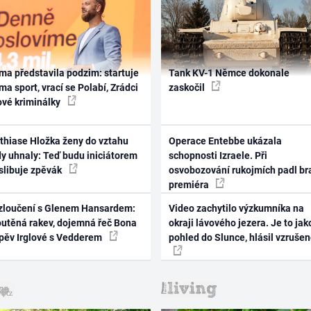
ma představila podzim: startuje
Tank KV-1 Němce dokonale
ma sport, vrací se Polabí, Zrádci
zaskočil
ové kriminálky
thiase Hložka ženy do vztahu
Operace Entebbe ukázala
dy uhnaly: Teď budu iniciátorem
schopnosti Izraele. Při
 slibuje zpěvák
osvobozování rukojmích padl br
premiéra
zloučení s Glenem Hansardem:
Video zachytilo výzkumníka na
outěná rakev, dojemná řeč Bona
okraji lávového jezera. Je to jak
zpěv Irglové s Vedderem
pohled do Slunce, hlásil vzruše