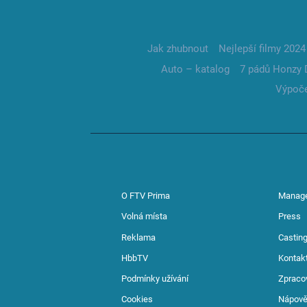
Jak zhubnout
Nejlepší filmy 2024
Auto – katalog
7 pádů Honzy 
Výpoče
O FTV Prima
Manag
Volná místa
Press
Reklama
Casting
HbbTV
Kontak
Podmínky užívání
Zpraco
Cookies
Nápov