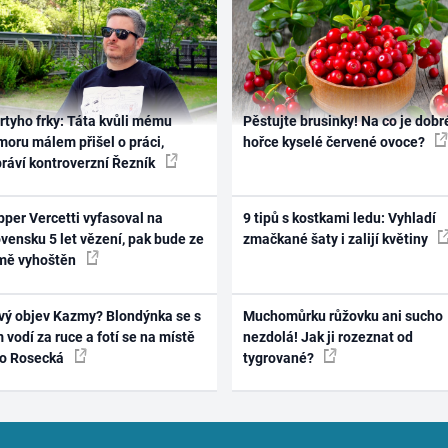
rtyho frky: Táta kvůli mému
Pěstujte brusinky! Na co je dobr
oru málem přišel o práci,
hořce kyselé červené ovoce?
práví kontroverzní Řezník
per Vercetti vyfasoval na
9 tipů s kostkami ledu: Vyhladí
vensku 5 let vězení, pak bude ze
zmačkané šaty i zalijí květiny
mě vyhoštěn
vý objev Kazmy? Blondýnka se s
Muchomůrku růžovku ani sucho
 vodí za ruce a fotí se na místě
nezdolá! Jak ji rozeznat od
ko Rosecká
tygrované?