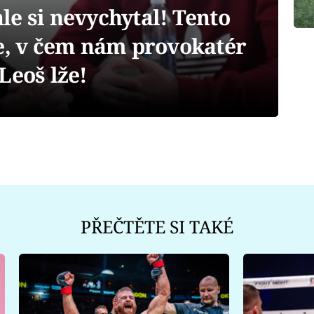
e si nevychytal! Tento
je, v čem nám provokatér
Leoš lže!
PŘEČTĚTE SI TAKÉ