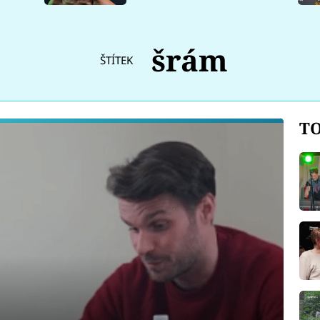
šrám
ŠTÍTEK
TO