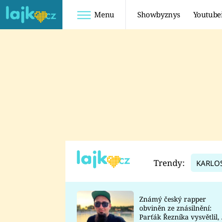
Menu
Showbyznys
Youtube
Youtuberky
Youtubeři
SHOPAHOLICADEL
FATTYPILLOW
ANNA ŠULC
FREESCOOT
SUGAR DENNY
ADAM KAJUMI
LADUŠKA
TADEÁŠ KUBĚNKA
DOMINIKA
DATEL
Trendy:
KARLO
MYSLIVCOVÁ
Známý český rapper
obviněn ze znásilnění:
Parťák Řezníka vysvětlil, 