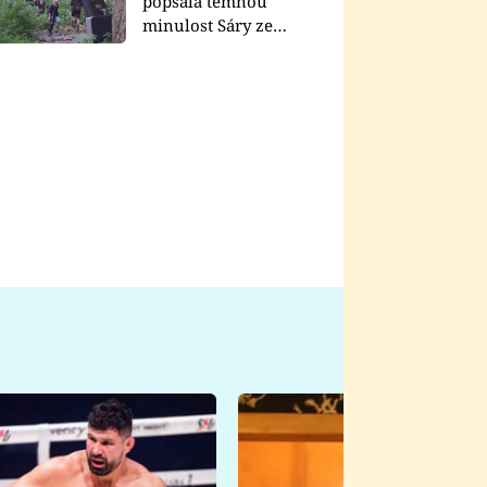
popsala temnou
minulost Sáry ze
seriálu Zákony vlka