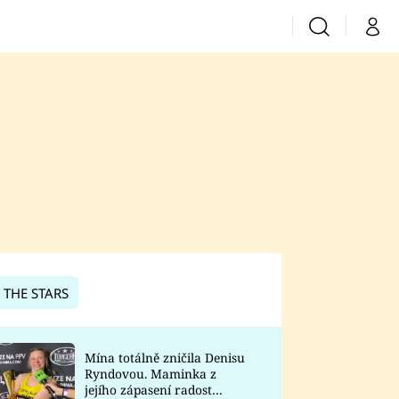
Vyhledávání
Můj 
Prima+
CNN Prima News
Prima Fresh
Prima Living
Prima Zoom
 THE STARS
Prima Lajk
Mína totálně zničila Denisu
Ryndovou. Maminka z
Sledujte nás
jejího zápasení radost