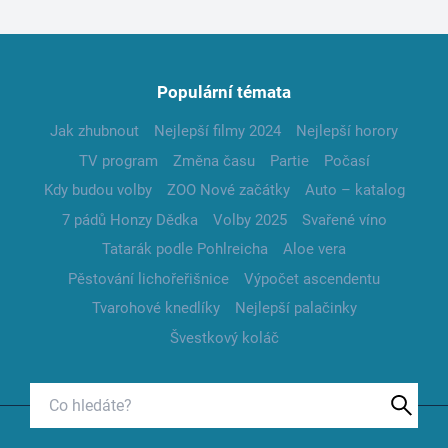
Populární témata
Jak zhubnout
Nejlepší filmy 2024
Nejlepší horory
TV program
Změna času
Partie
Počasí
Kdy budou volby
ZOO Nové začátky
Auto – katalog
7 pádů Honzy Dědka
Volby 2025
Svařené víno
Tatarák podle Pohlreicha
Aloe vera
Pěstování lichořeřišnice
Výpočet ascendentu
Tvarohové knedlíky
Nejlepší palačinky
Švestkový koláč