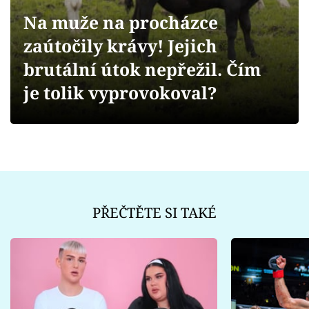
Sex a vztahy
Na muže na procházce
Videa
zaútočily krávy! Jejich
brutální útok nepřežil. Čím
Sledujte prima+
je tolik vyprovokoval?
Přihlášení
Sledujte nás
PŘEČTĚTE SI TAKÉ