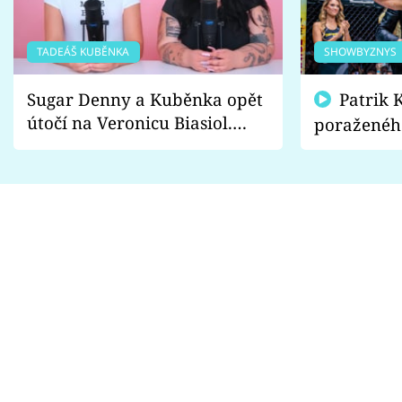
TADEÁŠ KUBĚNKA
SHOWBYZNYS
Sugar Denny a Kuběnka opět
Patrik Kincl se zastal
útočí na Veronicu Biasiol.
poraženéh
Proč je podle nich falešná a
fanoušci n
lže o své nevěře?