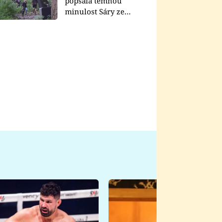
popsala temnou
minulost Sáry ze
seriálu Zákony vlka