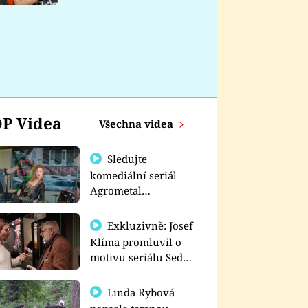
nemá
P Videa
Všechna videa
Sledujte
komediální seriál
Agrometal
exkluzivně na
prima+
Exkluzivně: Josef
Klíma promluvil o
motivu seriálu Sedm
schodů k moci
Linda Rybová