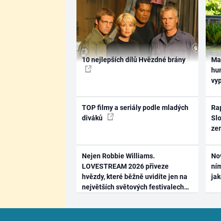
10 nejlepších dílů Hvězdné brány
Ma
hum
vy
TOP filmy a seriály podle mladých
Rap
diváků
Slo
ze
Nejen Robbie Williams.
No
LOVESTREAM 2026 přiveze
ním
hvězdy, které běžně uvidíte jen na
ja
největších světových festivalech