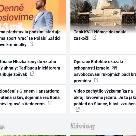
ma představila podzim: startuje
Tank KV-1 Němce dokonale
ma sport, vrací se Polabí, Zrádci
zaskočil
ové kriminálky
thiase Hložka ženy do vztahu
Operace Entebbe ukázala
dy uhnaly: Teď budu iniciátorem
schopnosti Izraele. Při
 slibuje zpěvák
osvobozování rukojmích padl br
premiéra
zloučení s Glenem Hansardem:
Video zachytilo výzkumníka na
outěná rakev, dojemná řeč Bona
okraji lávového jezera. Je to jak
zpěv Irglové s Vedderem
pohled do Slunce, hlásil vzruše