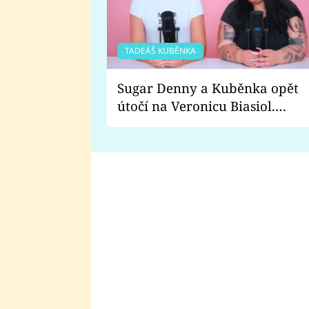
TADEÁŠ KUBĚNKA
Sugar Denny a Kuběnka opět
útočí na Veronicu Biasiol.
Proč je podle nich falešná a
lže o své nevěře?