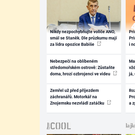
Nikdy nezpochybňujte voliče ANO,
Pri
smál se Staněk. Dle průzkumu mají
Pri
za lídra opozice Babiše
i n
Nebezpečí na oblíbeném
Ma
středomořském ostrově: Zůstaňte
vž
doma, hrozí ozbrojenci ve videu
já,
Zemřel už před příjezdem
Ro
záchranářů. Motorkář na
Pr
Znojemsku nezvládl zatáčku
a 