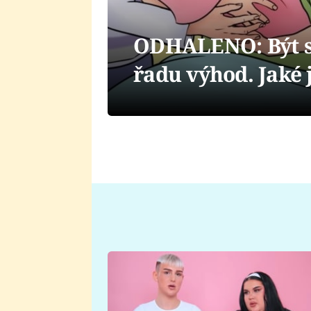
ODHALENO: Být s
řadu výhod. Jaké j