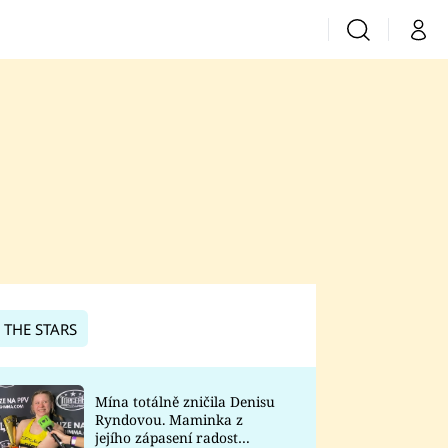
Vyhledávání
Můj 
Prima+
CNN Prima News
Prima Fresh
Prima Living
Prima Zoom
 THE STARS
Prima Lajk
Mína totálně zničila Denisu
Ryndovou. Maminka z
Sledujte nás
jejího zápasení radost