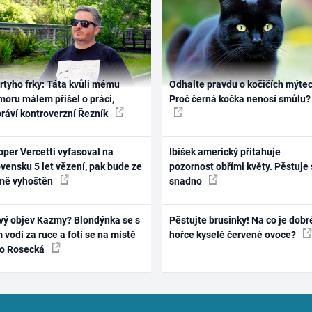
rtyho frky: Táta kvůli mému
Odhalte pravdu o kočičích mýtec
oru málem přišel o práci,
Proč černá kočka nenosí smůlu?
práví kontroverzní Řezník
per Vercetti vyfasoval na
Ibišek americký přitahuje
vensku 5 let vězení, pak bude ze
pozornost obřími květy. Pěstuje 
mě vyhoštěn
snadno
vý objev Kazmy? Blondýnka se s
Pěstujte brusinky! Na co je dobr
 vodí za ruce a fotí se na místě
hořce kyselé červené ovoce?
ko Rosecká