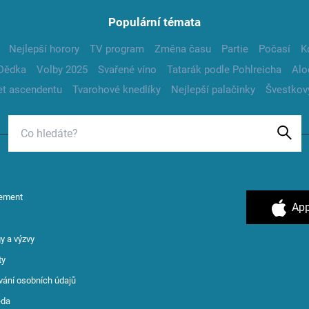
Populární témata
Nejlepší horory
TV program
Změna času
Partie
Počasí
K
Dědka
Volby 2025
Svařené víno
Tatarák podle Pohlreicha
Alo
t ascendentu
Tvarohové knedlíky
Nejlepší palačinky
Švestkov
ement
App
y a výzvy
ty
vání osobních údajů
ěda