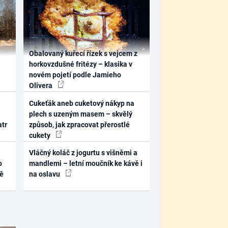
Obalovaný kuřecí řízek s vejcem z
horkovzdušné fritézy – klasika v
novém pojetí podle Jamieho
Olivera
Cukeťák aneb cuketový nákyp na
plech s uzeným masem – skvělý
atr
způsob, jak zpracovat přerostlé
cukety
Vláčný koláč z jogurtu s višněmi a
o
mandlemi – letní moučník ke kávě i
ně
na oslavu