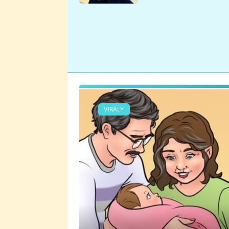
se v Plzni stalo
VIRÁLY