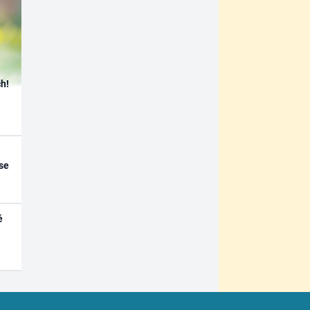
h!
se
é