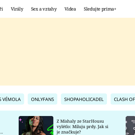
ři
Virály
Sex a vztahy
Videa
Sledujte prima+
Showbyznys
Extrém
VIRÁLY
KURIOZITY
VIDEA
KVÍZY
S VÉMOLA
ONLYFANS
SHOPAHOLICADEL
CLASH OF
Z Mishaly ze StarHousu
vylétlo: Miluju prdy. Jak si
co
je značkuje?