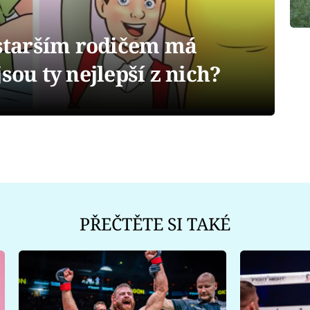
tarším rodičem má
sou ty nejlepší z nich?
PŘEČTĚTE SI TAKÉ