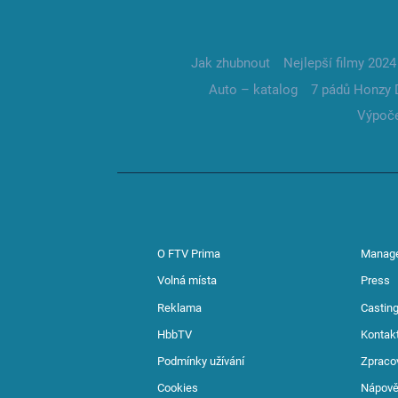
Jak zhubnout
Nejlepší filmy 2024
Auto – katalog
7 pádů Honzy 
Výpoče
O FTV Prima
Manag
Volná místa
Press
Reklama
Casting
HbbTV
Kontak
Podmínky užívání
Zpraco
Cookies
Nápov