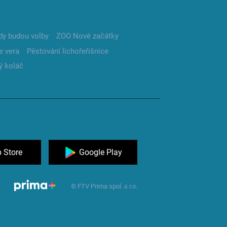
dy budou volby
ZOO Nové začátky
e vera
Pěstování lichořeřišnice
ý koláč
 Store
Google Play
© FTV Prima spol. s r.o.