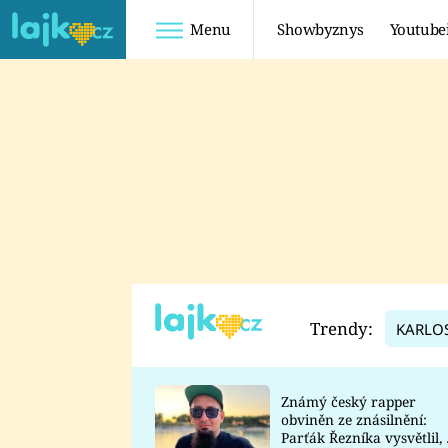
Menu
Showbyznys
Youtube
Youtuberky
Youtubeři
SHOPAHOLICADEL
FATTYPILLOW
ANNA ŠULC
FREESCOOT
SUGAR DENNY
ADAM KAJUMI
LADUŠKA
TADEÁŠ KUBĚNKA
DOMINIKA
DATEL
Trendy:
KARLO
MYSLIVCOVÁ
Známý český rapper
obviněn ze znásilnění:
Parťák Řezníka vysvětlil, 