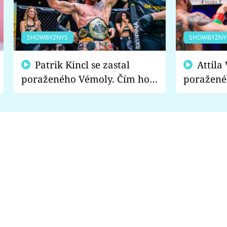
SHOWBYZNYS
SHOWBYZNY
Patrik Kincl se zastal
Attila Végh podpořil
poraženého Vémoly. Čím ho
poražené
fanoušci naštvali?
chce radě
s vítězem