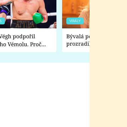
S
VIRÁLY
Bývalá pornoherečka
prozradila, co ji šokova
ho Vémolu. Proč
natáčení Euforie. Vážně
ji zápasit s ním než
bylo drsnější než hanba
 Kinclem?
filmy?