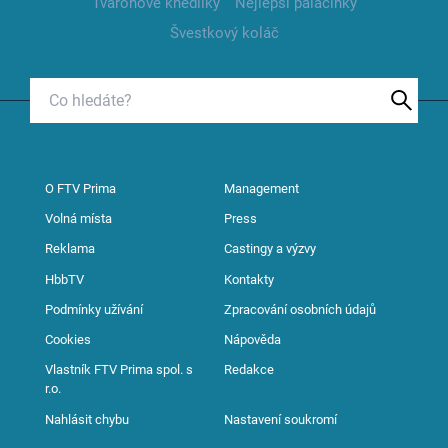
Tvarohové knedlíky
Nejlepší palačinky
Švestkový koláč
O FTV Prima
Management
Volná místa
Press
Reklama
Castingy a výzvy
HbbTV
Kontakty
Podmínky užívání
Zpracování osobních údajů
Cookies
Nápověda
Vlastník FTV Prima spol. s
Redakce
r.o.
Nahlásit chybu
Nastavení soukromí