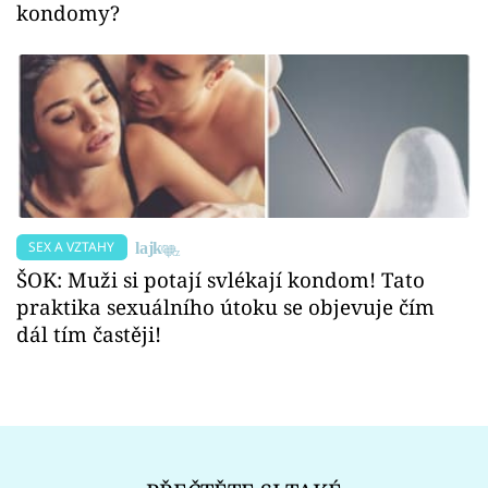
kondomy?
SEX A VZTAHY
ŠOK: Muži si potají svlékají kondom! Tato
praktika sexuálního útoku se objevuje čím
dál tím častěji!