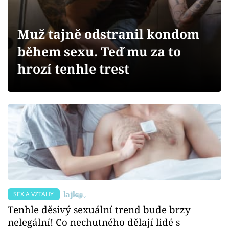
Sex a vztahy
Videa
Muž tajně odstranil kondom
během sexu. Teď mu za to
Sledujte prima+
hrozí tenhle trest
Přihlášení
Sledujte nás
SEX A VZTAHY
Tenhle děsivý sexuální trend bude brzy
nelegální! Co nechutného dělají lidé s