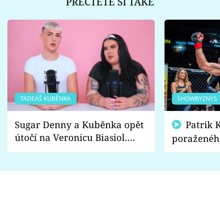
PŘEČTĚTE SI TAKÉ
TADEÁŠ KUBĚNKA
SHOWBYZNYS
Sugar Denny a Kuběnka opět
Patrik Kincl se zastal
útočí na Veronicu Biasiol.
poraženéh
Proč je podle nich falešná a
fanoušci n
lže o své nevěře?