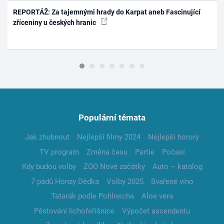
REPORTÁŽ: Za tajemnými hrady do Karpat aneb Fascinující
zříceniny u českých hranic
Populární témata
Jak zhubnout
Nejlepší filmy 2024
Nejlepší horory
TV program
Změna času
Partie
Počasí
Kdy budou volby
ZOO Nové začátky
Auto – katalog
7 pádů Honzy Dědka
Volby 2025
Svařené víno
Tatarák podle Pohlreicha
Aloe vera
Pěstování lichořeřišnice
Výpočet ascendentu