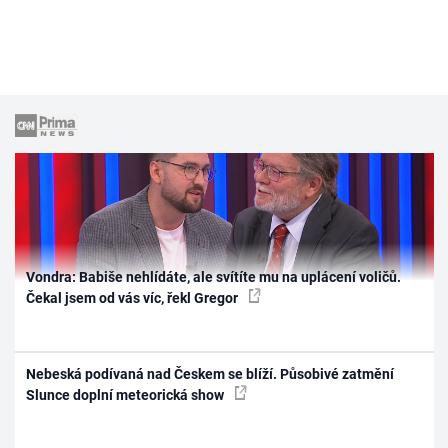
Vondra: Babiše nehlídáte, ale svítíte mu na uplácení voličů.
Čekal jsem od vás víc, řekl Gregor
Nebeská podívaná nad Českem se blíží. Působivé zatmění
Slunce doplní meteorická show