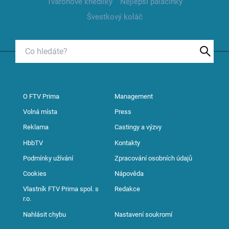
Tvarohové knedlíky
Nejlepší palačinky
Švestkový koláč
O FTV Prima
Management
Volná místa
Press
Reklama
Castingy a výzvy
HbbTV
Kontakty
Podmínky užívání
Zpracování osobních údajů
Cookies
Nápověda
Vlastník FTV Prima spol. s
Redakce
r.o.
Nahlásit chybu
Nastavení soukromí