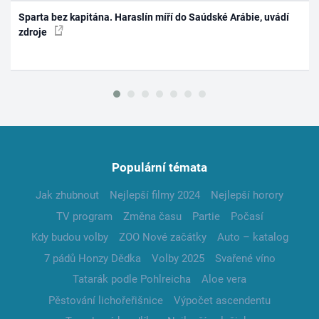
Sparta bez kapitána. Haraslín míří do Saúdské Arábie, uvádí
zdroje
Populární témata
Jak zhubnout
Nejlepší filmy 2024
Nejlepší horory
TV program
Změna času
Partie
Počasí
Kdy budou volby
ZOO Nové začátky
Auto – katalog
7 pádů Honzy Dědka
Volby 2025
Svařené víno
Tatarák podle Pohlreicha
Aloe vera
Pěstování lichořeřišnice
Výpočet ascendentu