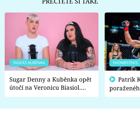
PŘEČTĚTE SI TAKÉ
TADEÁŠ KUBĚNKA
SHOWBYZNYS
Sugar Denny a Kuběnka opět
Patrik Kincl se zastal
útočí na Veronicu Biasiol.
poraženéh
Proč je podle nich falešná a
fanoušci n
lže o své nevěře?