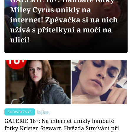
Sex a vztahy
Miley Cyrus unikly na
Videa
internet! Zpěvačka si na nich
užívá s přítelkyní a močí na
Sledujte prima+
ulici!
Přihlášení
Sledujte nás
SHOWBYZNYS
GALERIE 18+: Na internet unikly hanbaté
fotky Kristen Stewart. Hvězda Stmívání při