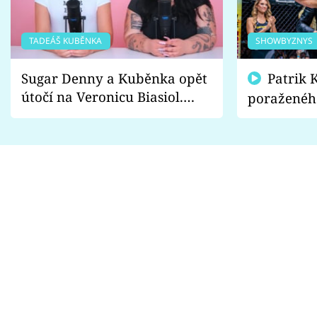
TADEÁŠ KUBĚNKA
SHOWBYZNYS
Sugar Denny a Kuběnka opět
Patrik Kincl se zastal
útočí na Veronicu Biasiol.
poraženéh
Proč je podle nich falešná a
fanoušci n
lže o své nevěře?