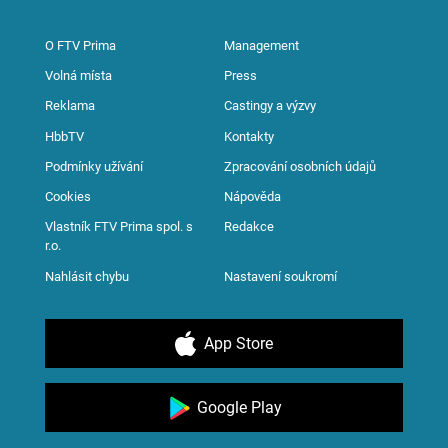
O FTV Prima
Management
Volná místa
Press
Reklama
Castingy a výzvy
HbbTV
Kontakty
Podmínky užívání
Zpracování osobních údajů
Cookies
Nápověda
Vlastník FTV Prima spol. s
Redakce
r.o.
Nahlásit chybu
Nastavení soukromí
App Store
Google Play