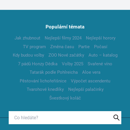
Populární témata
Jak zhubnout
Nejlepší filmy 2024
Nejlepší horory
TV program
Změna času
Partie
Počasí
Kdy budou volby
ZOO Nové začátky
Auto – katalog
7 pádů Honzy Dědka
Volby 2025
Svařené víno
Tatarák podle Pohlreicha
Aloe vera
Pěstování lichořeřišnice
Výpočet ascendentu
Tvarohové knedlíky
Nejlepší palačinky
Švestkový koláč