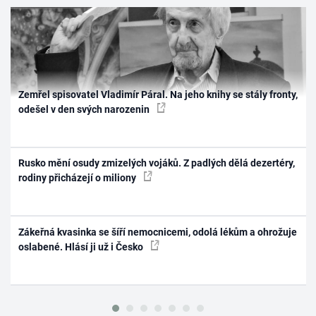
Zemřel spisovatel Vladimír Páral. Na jeho knihy se stály fronty,
odešel v den svých narozenin
Rusko mění osudy zmizelých vojáků. Z padlých dělá dezertéry,
rodiny přicházejí o miliony
Zákeřná kvasinka se šíří nemocnicemi, odolá lékům a ohrožuje
oslabené. Hlásí ji už i Česko