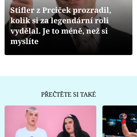
Sex a vztahy
Stifler z Prciček prozradil,
Videa
kolik si za legendární roli
vydělal. Je to méně, než si
Sledujte prima+
myslíte
Přihlášení
Sledujte nás
PŘEČTĚTE SI TAKÉ