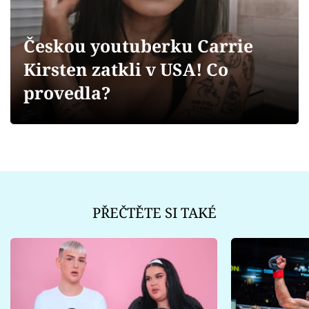
Sex a vztahy
Videa
Českou youtuberku Carrie
Kirsten zatkli v USA! Co
Sledujte prima+
provedla?
Přihlášení
Sledujte nás
PŘEČTĚTE SI TAKÉ