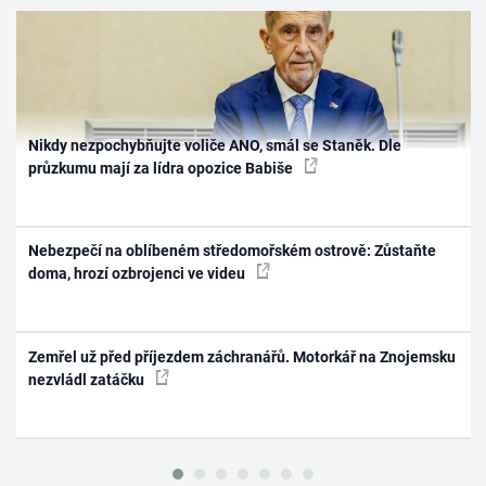
Nikdy nezpochybňujte voliče ANO, smál se Staněk. Dle
průzkumu mají za lídra opozice Babiše
Nebezpečí na oblíbeném středomořském ostrově: Zůstaňte
doma, hrozí ozbrojenci ve videu
Zemřel už před příjezdem záchranářů. Motorkář na Znojemsku
nezvládl zatáčku