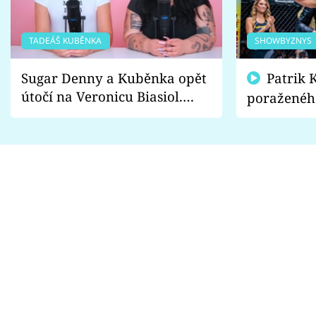
TADEÁŠ KUBĚNKA
SHOWBYZNYS
Sugar Denny a Kuběnka opět
Patrik Kincl se zastal
útočí na Veronicu Biasiol.
poraženéh
Proč je podle nich falešná a
fanoušci n
lže o své nevěře?