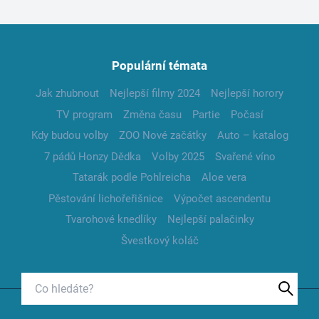
Populární témata
Jak zhubnout
Nejlepší filmy 2024
Nejlepší horory
TV program
Změna času
Partie
Počasí
Kdy budou volby
ZOO Nové začátky
Auto – katalog
7 pádů Honzy Dědka
Volby 2025
Svařené víno
Tatarák podle Pohlreicha
Aloe vera
Pěstování lichořeřišnice
Výpočet ascendentu
Tvarohové knedlíky
Nejlepší palačinky
Švestkový koláč