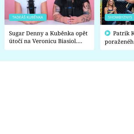
TADEÁŠ KUBĚNKA
SHOWBYZNYS
Sugar Denny a Kuběnka opět
Patrik Kincl se zastal
útočí na Veronicu Biasiol.
poraženéh
Proč je podle nich falešná a
fanoušci n
lže o své nevěře?