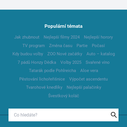
Populární témata
Jak zhubnout
Nejlepší filmy 2024
Nejlepší horory
TV program
Změna času
Partie
Počasí
Kdy budou volby
ZOO Nové začátky
Auto – katalog
7 pádů Honzy Dědka
Volby 2025
Svařené víno
Tatarák podle Pohlreicha
Aloe vera
Pěstování lichořeřišnice
Výpočet ascendentu
Tvarohové knedlíky
Nejlepší palačinky
Švestkový koláč