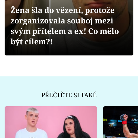
Sex a vztahy
Žena šla do vězení, protože
Videa
zorganizovala souboj mezi
svým přítelem a ex! Co mělo
Sledujte prima+
být cílem?!
Přihlášení
Sledujte nás
PŘEČTĚTE SI TAKÉ