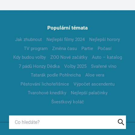
Populární témata
Jak zhubnout
Nejlepší filmy 2024
Nejlepší horory
TV program
Změna času
Partie
Počasí
Kdy budou volby
ZOO Nové začátky
Auto – katalog
7 pádů Honzy Dědka
Volby 2025
Svařené víno
Tatarák podle Pohlreicha
Aloe vera
Pěstování lichořeřišnice
Výpočet ascendentu
Tvarohové knedlíky
Nejlepší palačinky
Švestkový koláč