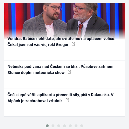
Vondra: Babiše nehlídáte, ale svítíte mu na uplácení voličů.
Čekal jsem od vás víc, řekl Gregor
Nebeská podívaná nad Českem se blíží. Působivé zatmění
Slunce doplní meteorická show
Češi slepě věřili aplikaci a přecenili síly, píší v Rakousku. V
Alpách je zachraňoval vrtulník