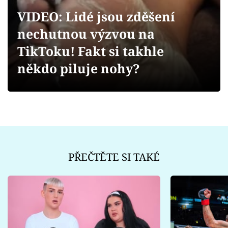
Sex a vztahy
VIDEO: Lidé jsou zděšení
Videa
nechutnou výzvou na
TikToku! Fakt si takhle
Sledujte prima+
někdo piluje nohy?
Přihlášení
Sledujte nás
PŘEČTĚTE SI TAKÉ