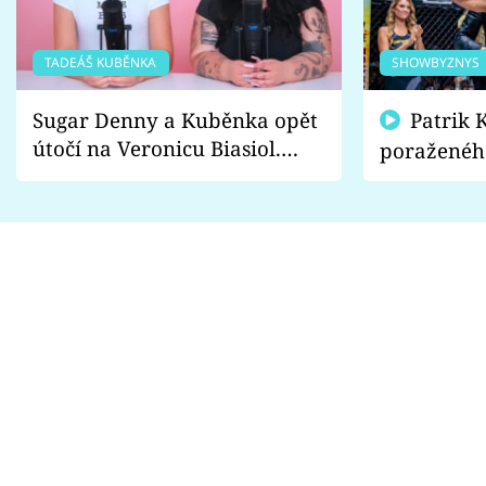
TADEÁŠ KUBĚNKA
SHOWBYZNYS
Sugar Denny a Kuběnka opět
Patrik Kincl se zastal
útočí na Veronicu Biasiol.
poraženéh
Proč je podle nich falešná a
fanoušci n
lže o své nevěře?