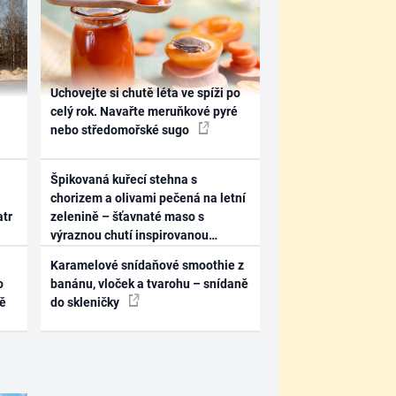
Uchovejte si chutě léta ve spíži po
celý rok. Navařte meruňkové pyré
nebo středomořské sugo
Špikovaná kuřecí stehna s
chorizem a olivami pečená na letní
atr
zelenině – šťavnaté maso s
výraznou chutí inspirovanou
Španělskem
Karamelové snídaňové smoothie z
o
banánu, vloček a tvarohu – snídaně
ně
do skleničky