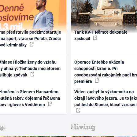
ma představila podzim: startuje
Tank KV-1 Němce dokonale
ma sport, vrací se Polabí, Zrádci
zaskočil
ové kriminálky
thiase Hložka ženy do vztahu
Operace Entebbe ukázala
dy uhnaly: Teď budu iniciátorem
schopnosti Izraele. Při
 slibuje zpěvák
osvobozování rukojmích padl br
premiéra
zloučení s Glenem Hansardem:
Video zachytilo výzkumníka na
outěná rakev, dojemná řeč Bona
okraji lávového jezera. Je to jak
zpěv Irglové s Vedderem
pohled do Slunce, hlásil vzruše