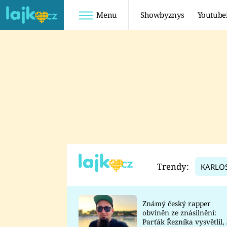
Menu
Showbyznys
Youtube
Youtuberky
Youtubeři
SHOPAHOLICADEL
FATTYPILLOW
ANNA ŠULC
FREESCOOT
SUGAR DENNY
ADAM KAJUMI
LADUŠKA
TADEÁŠ KUBĚNKA
DOMINIKA
DATEL
Trendy:
KARLO
MYSLIVCOVÁ
Známý český rapper
obviněn ze znásilnění:
Parťák Řezníka vysvětlil, 