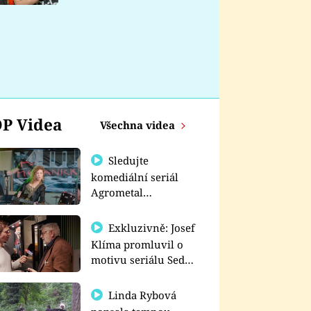
nemá
P Videa
Všechna videa
Sledujte
komediální seriál
Agrometal
exkluzivně na
prima+
Exkluzivně: Josef
Klíma promluvil o
motivu seriálu Sedm
schodů k moci
Linda Rybová