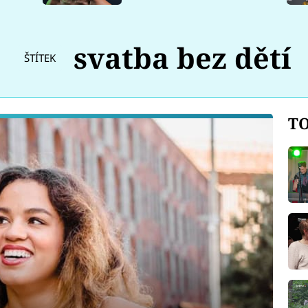
svatba bez dětí
ŠTÍTEK
TO