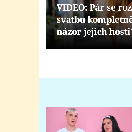
VIDEO: Pár se ro
svatbu kompletně 
názor jejich hosti