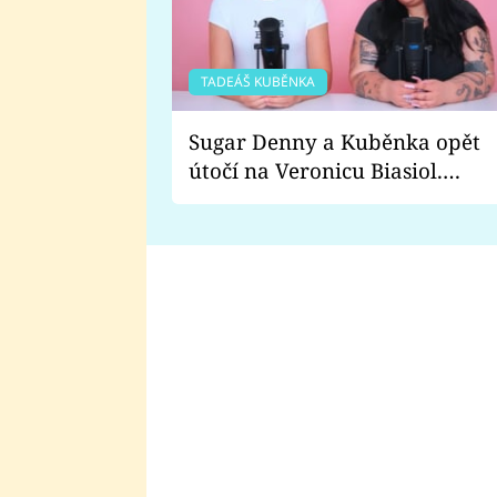
TADEÁŠ KUBĚNKA
Sugar Denny a Kuběnka opět
útočí na Veronicu Biasiol.
Proč je podle nich falešná a
lže o své nevěře?