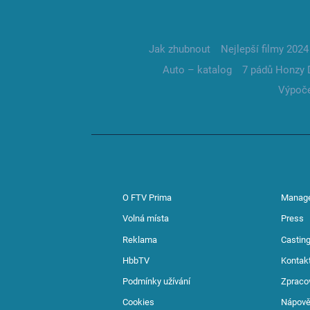
Jak zhubnout
Nejlepší filmy 2024
Auto – katalog
7 pádů Honzy 
Výpoče
O FTV Prima
Manag
Volná místa
Press
Reklama
Casting
HbbTV
Kontak
Podmínky užívání
Zpraco
Cookies
Nápov