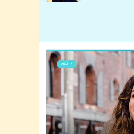
se v Plzni stalo
VIRÁLY