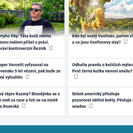
rtyho frky: Táta kvůli mému
Kdo byl svatý Vavřinec, patron v
oru málem přišel o práci,
a co jsou Vavřincovy slzy?
práví kontroverzní Řezník
per Vercetti vyfasoval na
Odhalte pravdu o kočičích mýtec
vensku 5 let vězení, pak bude ze
Proč černá kočka nenosí smůlu?
mě vyhoštěn
vý objev Kazmy? Blondýnka se s
Ibišek americký přitahuje
 vodí za ruce a fotí se na místě
pozornost obřími květy. Pěstuje 
ko Rosecká
snadno