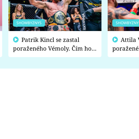
SHOWBYZNYS
SHOWBYZNY
Patrik Kincl se zastal
Attila Végh podpořil
poraženého Vémoly. Čím ho
poražené
fanoušci naštvali?
chce radě
s vítězem