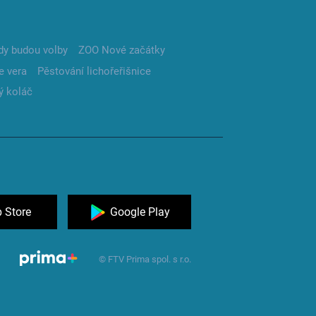
dy budou volby
ZOO Nové začátky
e vera
Pěstování lichořeřišnice
ý koláč
 Store
Google Play
© FTV Prima spol. s r.o.