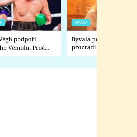
S
VIRÁLY
Bývalá pornoherečka
prozradila, co ji šokova
ho Vémolu. Proč
natáčení Euforie. Vážně
ji zápasit s ním než
bylo drsnější než hanba
 Kinclem?
filmy?