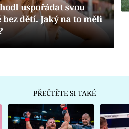
zhodl uspořádat svou
bez dětí. Jaký na to měli
?
PŘEČTĚTE SI TAKÉ