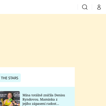
Vyhledávání
Můj 
Prima+
CNN Prima News
Prima Fresh
Prima Living
Prima Zoom
 THE STARS
Prima Lajk
Mína totálně zničila Denisu
Ryndovou. Maminka z
Sledujte nás
jejího zápasení radost