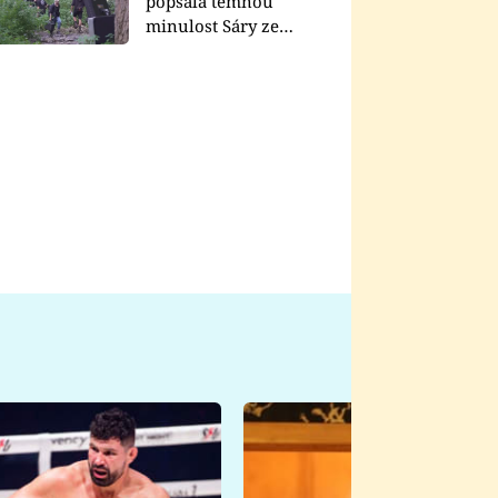
popsala temnou
minulost Sáry ze
seriálu Zákony vlka