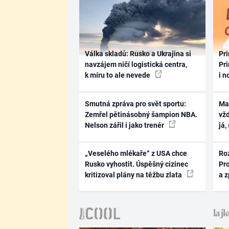
Válka skladů: Rusko a Ukrajina si
Pri
navzájem ničí logistická centra,
Pri
k míru to ale nevede
i n
Smutná zpráva pro svět sportu:
Ma
Zemřel pětinásobný šampion NBA.
vž
Nelson zářil i jako trenér
já,
„Veselého mlékaře“ z USA chce
Ro
Rusko vyhostit. Úspěšný cizinec
Pr
kritizoval plány na těžbu zlata
a 