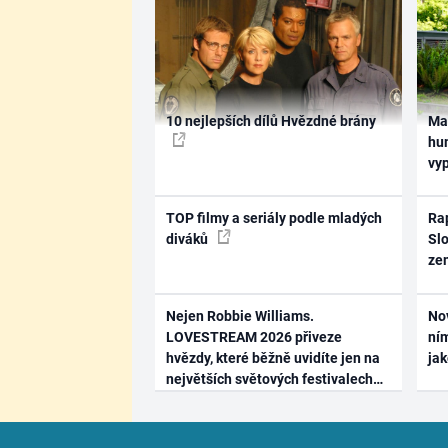
10 nejlepších dílů Hvězdné brány
Ma
hum
vy
TOP filmy a seriály podle mladých
Rap
diváků
Slo
ze
Nejen Robbie Williams.
No
LOVESTREAM 2026 přiveze
ním
hvězdy, které běžně uvidíte jen na
ja
největších světových festivalech