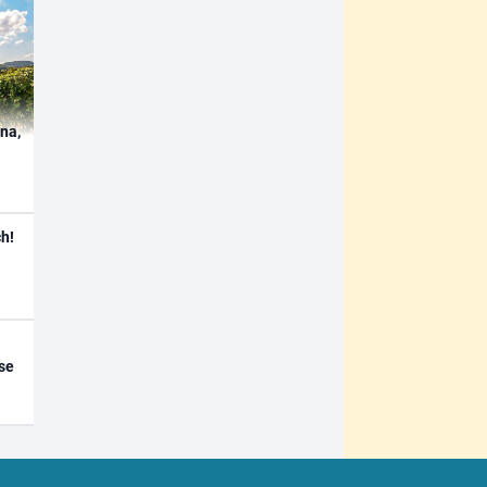
ína,
h!
se