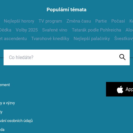
Populární témata
Nejlepší horory
TV program
Změna času
Partie
Počasí
K
Dědka
Volby 2025
Svařené víno
Tatarák podle Pohlreicha
Alo
t ascendentu
Tvarohové knedlíky
Nejlepší palačinky
Švestkov
ement
App
y a výzvy
ty
vání osobních údajů
ěda