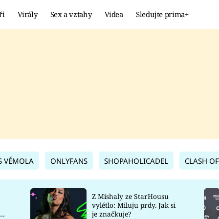
ři
Virály
Sex a vztahy
Videa
Sledujte prima+
Showbyznys
Extrém
VIRÁLY
KURIOZITY
VIDEA
KVÍZY
S VÉMOLA
ONLYFANS
SHOPAHOLICADEL
CLASH OF
Z Mishaly ze StarHousu
vylétlo: Miluju prdy. Jak si
co
je značkuje?