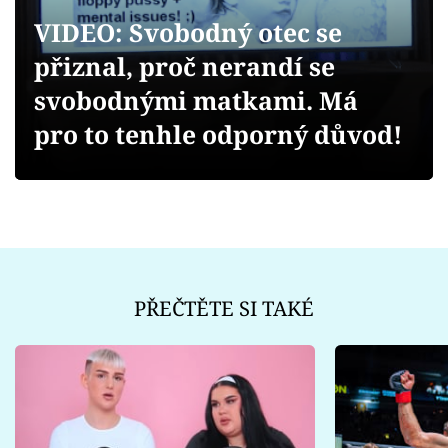
Sex a vztahy
VIDEO: Svobodný otec se
Videa
přiznal, proč nerandí se
svobodnými matkami. Má
Sledujte prima+
pro to tenhle odporný důvod!
Přihlášení
Sledujte nás
PŘEČTĚTE SI TAKÉ