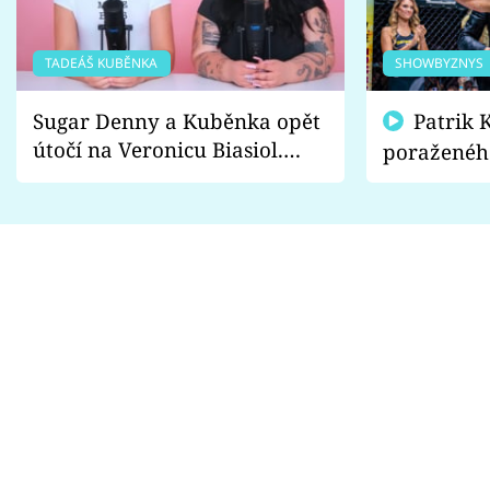
TADEÁŠ KUBĚNKA
SHOWBYZNYS
Sugar Denny a Kuběnka opět
Patrik Kincl se zastal
útočí na Veronicu Biasiol.
poraženéh
Proč je podle nich falešná a
fanoušci n
lže o své nevěře?