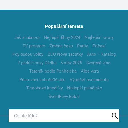
Populární témata
Jak zhubnout
Nejlepší filmy 2024
Nejlepší horory
TV program
Změna času
Partie
Počasí
Kdy budou volby
ZOO Nové začátky
Auto – katalog
7 pádů Honzy Dědka
Volby 2025
Svařené víno
Tatarák podle Pohlreicha
Aloe vera
Pěstování lichořeřišnice
Výpočet ascendentu
Tvarohové knedlíky
Nejlepší palačinky
Švestkový koláč