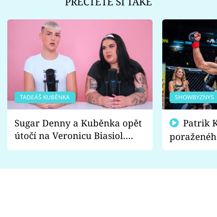
PŘEČTĚTE SI TAKÉ
TADEÁŠ KUBĚNKA
SHOWBYZNYS
Sugar Denny a Kuběnka opět
Patrik Kincl se zastal
útočí na Veronicu Biasiol.
poraženéh
Proč je podle nich falešná a
fanoušci n
lže o své nevěře?