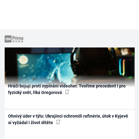
Hráči bojují proti vypínání videoher. Tvoříme precedent i pro
fyzický svět, říká Gregorová
Ohnivý úder v týlu: Ukrajinci ochromili rafinérie, útok v Kyjevě
si vyžádal i život dítěte