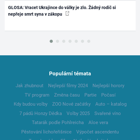
GLOSA: Vracet Ukrajince do války je zlo. Žádný rodič si
nepřeje smrt syna v zákopu
Populární témata
Jak zhubnout
Nejlepší filmy 2024
Nejlepší horory
TV program
Změna času
Partie
Počasí
Kdy budou volby
ZOO Nové začátky
Auto – katalog
7 pádů Honzy Dědka
Volby 2025
Svařené víno
Tatarák podle Pohlreicha
Aloe vera
Pěstování lichořeřišnice
Výpočet ascendentu