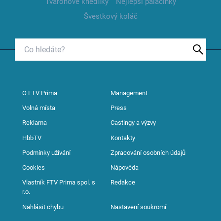
Tvarohové knedlíky
Nejlepší palačinky
Švestkový koláč
O FTV Prima
Management
Volná místa
Press
Reklama
Castingy a výzvy
HbbTV
Kontakty
Podmínky užívání
Zpracování osobních údajů
Cookies
Nápověda
Vlastník FTV Prima spol. s
Redakce
r.o.
Nahlásit chybu
Nastavení soukromí