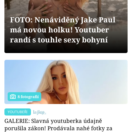
Sex a vztahy
Videa
FOTO: Nenáviděný Jake Paul
má novou holku! Youtuber
Sledujte prima+
randí s touhle sexy bohyní
Přihlášení
Sledujte nás
8 fotografií
YOUTUBEŘI
GALERIE: Slavná youtuberka údajně
porušila zákon! Prodávala nahé fotky za