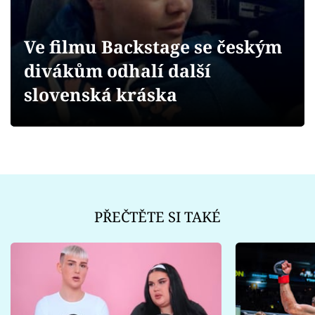
Sex a vztahy
Videa
Ve filmu Backstage se českým
divákům odhalí další
Sledujte prima+
slovenská kráska
Přihlášení
Sledujte nás
PŘEČTĚTE SI TAKÉ