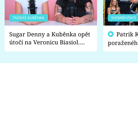
TADEÁŠ KUBĚNKA
SHOWBYZNYS
Sugar Denny a Kuběnka opět
Patrik Kincl se zastal
útočí na Veronicu Biasiol.
poraženéh
Proč je podle nich falešná a
fanoušci n
lže o své nevěře?