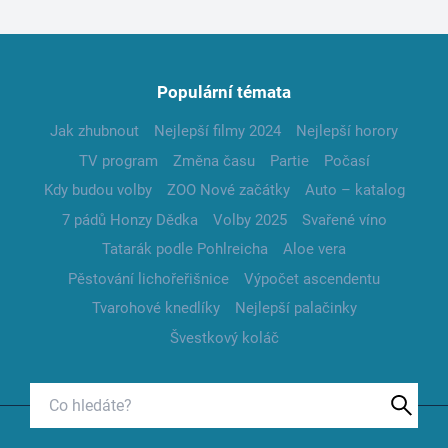
Populární témata
Jak zhubnout
Nejlepší filmy 2024
Nejlepší horory
TV program
Změna času
Partie
Počasí
Kdy budou volby
ZOO Nové začátky
Auto – katalog
7 pádů Honzy Dědka
Volby 2025
Svařené víno
Tatarák podle Pohlreicha
Aloe vera
Pěstování lichořeřišnice
Výpočet ascendentu
Tvarohové knedlíky
Nejlepší palačinky
Švestkový koláč